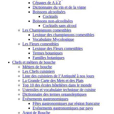
Cépages de A à Z
Dictionnaire du vin et de la vigne
Boissons alcoolisées
Cocktails
Boissons non-alcoolisées
Cocktails sans alcool
Les Champignons comestibles
Lexique des champignons comestibles
Vocabulaire Mycologique
Les Fleurs comestibles
Lexique des Fleurs comestibles
Termes botaniques
Familles botaniques
Chefs et métiers de bouche
Métiers de bouche
Les Chefs cuisiniers
Liste des cuisiniers de l’Antiquité à nos jours
La Grande Carte des Mets et des Plats
Top 10 des écoles hôtelières dans le monde
Ustensiles et vocabulaire technique de cuisine
Dictionnaire des termes organoleptiques
Événements gastronomiques
Fêtes gastronomiques par région française
Evénements gastronomiques par pays
Argot de Bouche