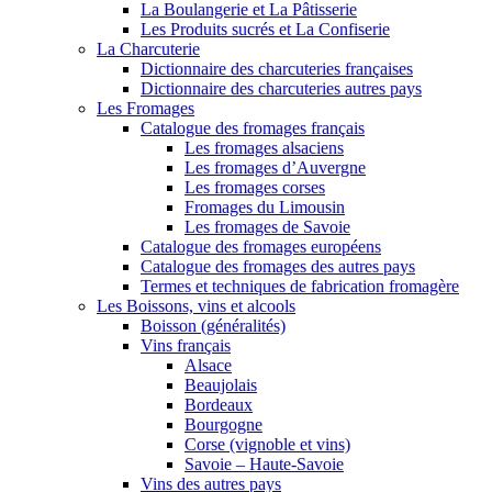
La Boulangerie et La Pâtisserie
Les Produits sucrés et La Confiserie
La Charcuterie
Dictionnaire des charcuteries françaises
Dictionnaire des charcuteries autres pays
Les Fromages
Catalogue des fromages français
Les fromages alsaciens
Les fromages d’Auvergne
Les fromages corses
Fromages du Limousin
Les fromages de Savoie
Catalogue des fromages européens
Catalogue des fromages des autres pays
Termes et techniques de fabrication fromagère
Les Boissons, vins et alcools
Boisson (généralités)
Vins français
Alsace
Beaujolais
Bordeaux
Bourgogne
Corse (vignoble et vins)
Savoie – Haute-Savoie
Vins des autres pays