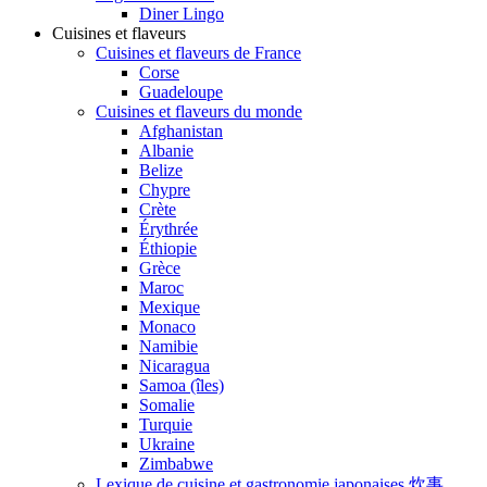
Diner Lingo
Cuisines et flaveurs
Cuisines et flaveurs de France
Corse
Guadeloupe
Cuisines et flaveurs du monde
Afghanistan
Albanie
Belize
Chypre
Crète
Érythrée
Éthiopie
Grèce
Maroc
Mexique
Monaco
Namibie
Nicaragua
Samoa (îles)
Somalie
Turquie
Ukraine
Zimbabwe
Lexique de cuisine et gastronomie japonaises 炊事