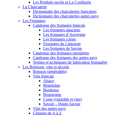
Les Produits sucrés et La Confiserie
La Charcuterie
Dictionnaire des charcuteries françaises
Dictionnaire des charcuteries autres pays
Les Fromages
Catalogue des fromages français
Les fromages alsaciens
Les fromages d’Auvergne
Les fromages corses
Fromages du Limousin
Les fromages de Savoie
Catalogue des fromages européens
Catalogue des fromages des autres pays
Termes et techniques de fabrication fromagère
Les Boissons, vins et alcools
Boisson (généralités)
Vins français
Alsace
Beaujolais
Bordeaux
Bourgogne
Corse (vignoble et vins)
Savoie – Haute-Savoie
Vins des autres pays
Cépages de A à Z