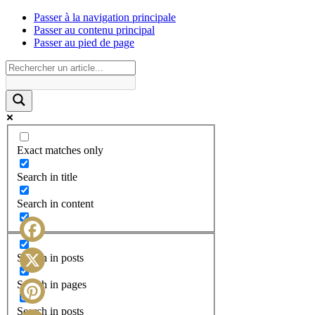
Passer à la navigation principale
Passer au contenu principal
Passer au pied de page
Exact matches only
Search in title
Search in content
Facebook
Search in posts
X
Search in pages
Search in posts
Pinterest