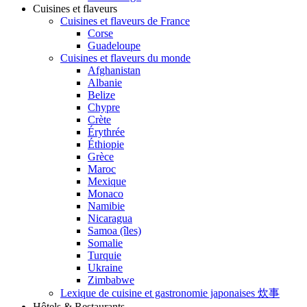
Cuisines et flaveurs
Cuisines et flaveurs de France
Corse
Guadeloupe
Cuisines et flaveurs du monde
Afghanistan
Albanie
Belize
Chypre
Crète
Érythrée
Éthiopie
Grèce
Maroc
Mexique
Monaco
Namibie
Nicaragua
Samoa (îles)
Somalie
Turquie
Ukraine
Zimbabwe
Lexique de cuisine et gastronomie japonaises 炊事
Hôtels & Restaurants