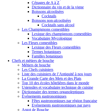
Cépages de A à Z
Dictionnaire du vin et de la vigne
Boissons alcoolisées
Cocktails
Boissons non-alcoolisées
Cocktails sans alcool
Les Champignons comestibles
Lexique des champignons comestibles
Vocabulaire Mycologique
Les Fleurs comestibles
Lexique des Fleurs comestibles
Termes botaniques
Familles botaniques
Chefs et métiers de bouche
Métiers de bouche
Les Chefs cuisiniers
Liste des cuisiniers de l’Antiquité à nos jours
La Grande Carte des Mets et des Plats
Top 10 des écoles hôtelières dans le monde
Ustensiles et vocabulaire technique de cuisine
Dictionnaire des termes organoleptiques
Événements gastronomiques
Fêtes gastronomiques par région française
Evénements gastronomiques par pays
Argot de Bouche