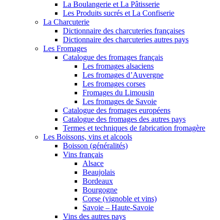
La Boulangerie et La Pâtisserie
Les Produits sucrés et La Confiserie
La Charcuterie
Dictionnaire des charcuteries françaises
Dictionnaire des charcuteries autres pays
Les Fromages
Catalogue des fromages français
Les fromages alsaciens
Les fromages d’Auvergne
Les fromages corses
Fromages du Limousin
Les fromages de Savoie
Catalogue des fromages européens
Catalogue des fromages des autres pays
Termes et techniques de fabrication fromagère
Les Boissons, vins et alcools
Boisson (généralités)
Vins français
Alsace
Beaujolais
Bordeaux
Bourgogne
Corse (vignoble et vins)
Savoie – Haute-Savoie
Vins des autres pays