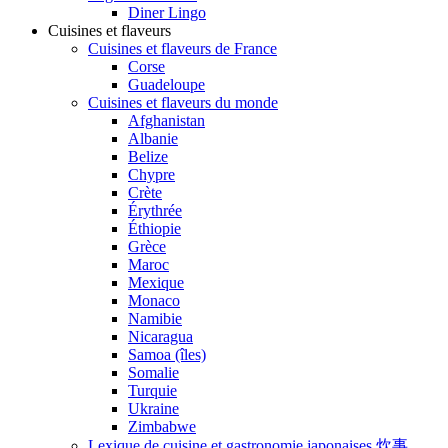
Diner Lingo
Cuisines et flaveurs
Cuisines et flaveurs de France
Corse
Guadeloupe
Cuisines et flaveurs du monde
Afghanistan
Albanie
Belize
Chypre
Crète
Érythrée
Éthiopie
Grèce
Maroc
Mexique
Monaco
Namibie
Nicaragua
Samoa (îles)
Somalie
Turquie
Ukraine
Zimbabwe
Lexique de cuisine et gastronomie japonaises 炊事