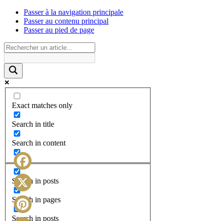
Passer à la navigation principale
Passer au contenu principal
Passer au pied de page
Exact matches only
Search in title
Search in content
Facebook
Search in posts
X
Search in pages
Search in posts
Pinterest