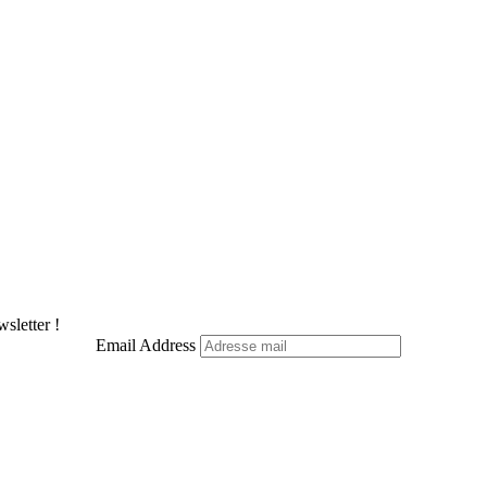
X
Pinterest
LinkedIn
WhatsApp
Telegram
sletter !
Email Address
Facebook