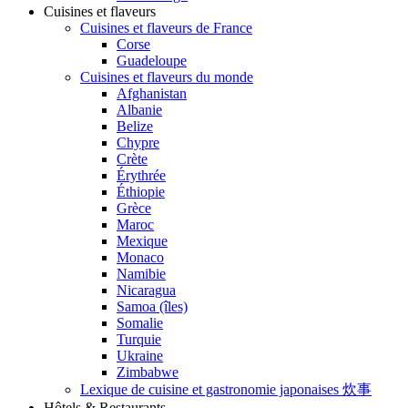
Cuisines et flaveurs
Cuisines et flaveurs de France
Corse
Guadeloupe
Cuisines et flaveurs du monde
Afghanistan
Albanie
Belize
Chypre
Crète
Érythrée
Éthiopie
Grèce
Maroc
Mexique
Monaco
Namibie
Nicaragua
Samoa (îles)
Somalie
Turquie
Ukraine
Zimbabwe
Lexique de cuisine et gastronomie japonaises 炊事
Hôtels & Restaurants