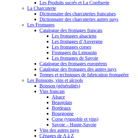
Les Produits sucrés et La Confiserie
La Charcuterie
Dictionnaire des charcuteries françaises
Dictionnaire des charcuteries autres pays
Les Fromages
Catalogue des fromages français
Les fromages alsaciens
Les fromages d’Auvergne
Les fromages corses
Fromages du Limousin
Les fromages de Savoie
Catalogue des fromages européens
Catalogue des fromages des autres pays
Termes et techniques de fabrication fromagère
Les Boissons, vins et alcools
Boisson (généralités)
Vins français
Alsace
Beaujolais
Bordeaux
Bourgogne
Corse (vignoble et vins)
Savoie – Haute-Savoie
Vins des autres pays
Cépages de A à Z