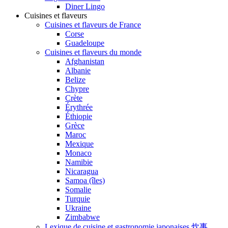
Diner Lingo
Cuisines et flaveurs
Cuisines et flaveurs de France
Corse
Guadeloupe
Cuisines et flaveurs du monde
Afghanistan
Albanie
Belize
Chypre
Crète
Érythrée
Éthiopie
Grèce
Maroc
Mexique
Monaco
Namibie
Nicaragua
Samoa (îles)
Somalie
Turquie
Ukraine
Zimbabwe
Lexique de cuisine et gastronomie japonaises 炊事