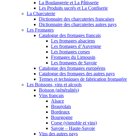
La Boulangerie et La Pâtisserie
Les Produits sucrés et La Confiserie
La Charcuterie
Dictionnaire des charcuteries françaises
Dictionnaire des charcuteries autres pays
Les Fromages
Catalogue des fromages français
Les fromages alsaciens
Les fromages d’Auvergne
Les fromages corses
Fromages du Limousin
Les fromages de Savoie
Catalogue des fromages européens
Catalogue des fromages des autres pays
Termes et techniques de fabrication fromagère
Les Boissons, vins et alcools
Boisson (généralités)
Vins français
Alsace
Beaujolais
Bordeaux
Bourgogne
Corse (vignoble et vins)
Savoie – Haute-Savoie
Vins des autres pays