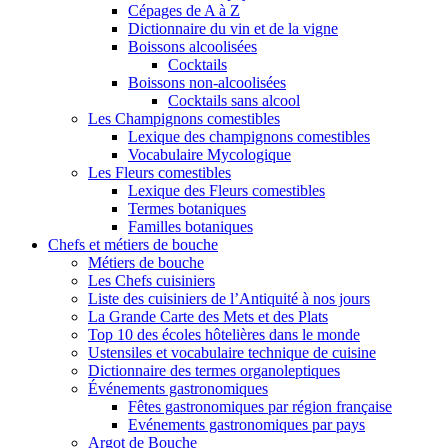
Cépages de A à Z
Dictionnaire du vin et de la vigne
Boissons alcoolisées
Cocktails
Boissons non-alcoolisées
Cocktails sans alcool
Les Champignons comestibles
Lexique des champignons comestibles
Vocabulaire Mycologique
Les Fleurs comestibles
Lexique des Fleurs comestibles
Termes botaniques
Familles botaniques
Chefs et métiers de bouche
Métiers de bouche
Les Chefs cuisiniers
Liste des cuisiniers de l’Antiquité à nos jours
La Grande Carte des Mets et des Plats
Top 10 des écoles hôtelières dans le monde
Ustensiles et vocabulaire technique de cuisine
Dictionnaire des termes organoleptiques
Événements gastronomiques
Fêtes gastronomiques par région française
Evénements gastronomiques par pays
Argot de Bouche