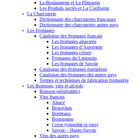
La Boulangerie et La Pâtisserie
Les Produits sucrés et La Confiserie
La Charcuterie
Dictionnaire des charcuteries françaises
Dictionnaire des charcuteries autres pays
Les Fromages
Catalogue des fromages français
Les fromages alsaciens
Les fromages d’Auvergne
Les fromages corses
Fromages du Limousin
Les fromages de Savoie
Catalogue des fromages européens
Catalogue des fromages des autres pays
Termes et techniques de fabrication fromagère
Les Boissons, vins et alcools
Boisson (généralités)
Vins français
Alsace
Beaujolais
Bordeaux
Bourgogne
Corse (vignoble et vins)
Savoie – Haute-Savoie
Vins des autres pays