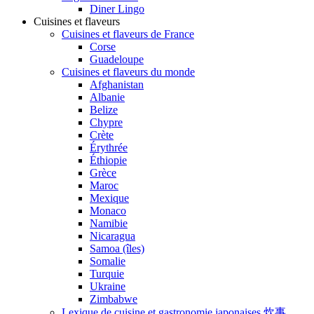
Diner Lingo
Cuisines et flaveurs
Cuisines et flaveurs de France
Corse
Guadeloupe
Cuisines et flaveurs du monde
Afghanistan
Albanie
Belize
Chypre
Crète
Érythrée
Éthiopie
Grèce
Maroc
Mexique
Monaco
Namibie
Nicaragua
Samoa (îles)
Somalie
Turquie
Ukraine
Zimbabwe
Lexique de cuisine et gastronomie japonaises 炊事