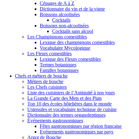
Cépages de A à Z
Dictionnaire du vin et de la vigne
Boissons alcoolisées
Cocktails
Boissons non-alcoolisées
Cocktails sans alcool
Les Champignons comestibles
Lexique des champignons comestibles
Vocabulaire Mycologique
Les Fleurs comestibles
Lexique des Fleurs comestibles
Termes botaniques
Familles botaniques
Chefs et métiers de bouche
Métiers de bouche
Les Chefs cuisiniers
Liste des cuisiniers de l’Antiquité à nos jours
La Grande Carte des Mets et des Plats
Top 10 des écoles hôtelières dans le monde
Ustensiles et vocabulaire technique de cuisine
Dictionnaire des termes organoleptiques
Événements gastronomiques
Fêtes gastronomiques par région française
Evénements gastronomiques par pays
Argot de Bouche