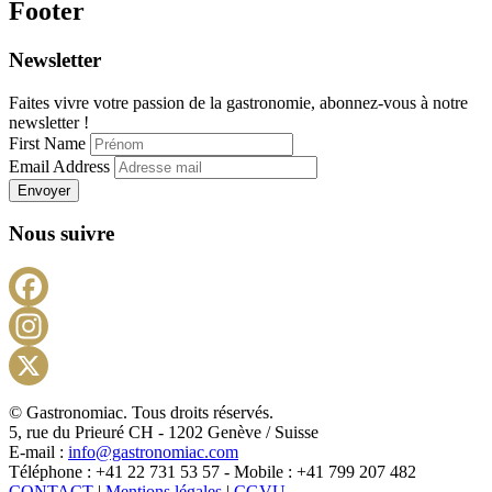
Footer
Newsletter
Faites vivre votre passion de la gastronomie, abonnez-vous à notre
newsletter !
First Name
Email Address
Envoyer
Nous suivre
Facebook
Instagram
X
© Gastronomiac. Tous droits réservés.
5, rue du Prieuré CH - 1202 Genève / Suisse
E-mail :
info@gastronomiac.com
Téléphone : +41 22 731 53 57 - Mobile : +41 799 207 482
CONTACT
|
Mentions légales
|
CGVU