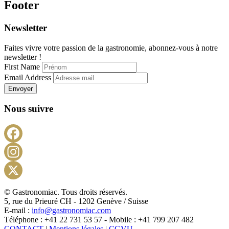
Footer
Newsletter
Faites vivre votre passion de la gastronomie, abonnez-vous à notre
newsletter !
First Name
Email Address
Envoyer
Nous suivre
Facebook
Instagram
X
© Gastronomiac. Tous droits réservés.
5, rue du Prieuré CH - 1202 Genève / Suisse
E-mail :
info@gastronomiac.com
Téléphone : +41 22 731 53 57 - Mobile : +41 799 207 482
CONTACT
|
Mentions légales
|
CGVU