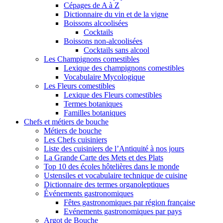
Cépages de A à Z
Dictionnaire du vin et de la vigne
Boissons alcoolisées
Cocktails
Boissons non-alcoolisées
Cocktails sans alcool
Les Champignons comestibles
Lexique des champignons comestibles
Vocabulaire Mycologique
Les Fleurs comestibles
Lexique des Fleurs comestibles
Termes botaniques
Familles botaniques
Chefs et métiers de bouche
Métiers de bouche
Les Chefs cuisiniers
Liste des cuisiniers de l’Antiquité à nos jours
La Grande Carte des Mets et des Plats
Top 10 des écoles hôtelières dans le monde
Ustensiles et vocabulaire technique de cuisine
Dictionnaire des termes organoleptiques
Événements gastronomiques
Fêtes gastronomiques par région française
Evénements gastronomiques par pays
Argot de Bouche