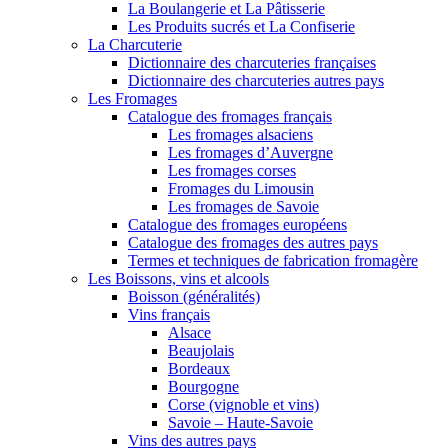
La Boulangerie et La Pâtisserie
Les Produits sucrés et La Confiserie
La Charcuterie
Dictionnaire des charcuteries françaises
Dictionnaire des charcuteries autres pays
Les Fromages
Catalogue des fromages français
Les fromages alsaciens
Les fromages d’Auvergne
Les fromages corses
Fromages du Limousin
Les fromages de Savoie
Catalogue des fromages européens
Catalogue des fromages des autres pays
Termes et techniques de fabrication fromagère
Les Boissons, vins et alcools
Boisson (généralités)
Vins français
Alsace
Beaujolais
Bordeaux
Bourgogne
Corse (vignoble et vins)
Savoie – Haute-Savoie
Vins des autres pays