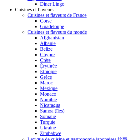
Diner Lingo
Cuisines et flaveurs
Cuisines et flaveurs de France
Corse
Guadeloupe
Cuisines et flaveurs du monde
Afghanistan
Albanie
Belize
Chypre
Crète
Érythrée
Éthiopie
Grèce
Maroc
Mexique
Monaco
Namibie
Nicaragua
Samoa (îles)
Somalie
Turquie
Ukraine
Zimbabwe
Lexique de cuisine et gastronomie japonaises 炊事