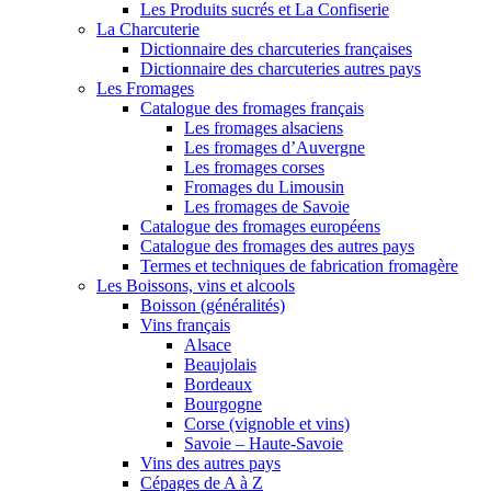
Les Produits sucrés et La Confiserie
La Charcuterie
Dictionnaire des charcuteries françaises
Dictionnaire des charcuteries autres pays
Les Fromages
Catalogue des fromages français
Les fromages alsaciens
Les fromages d’Auvergne
Les fromages corses
Fromages du Limousin
Les fromages de Savoie
Catalogue des fromages européens
Catalogue des fromages des autres pays
Termes et techniques de fabrication fromagère
Les Boissons, vins et alcools
Boisson (généralités)
Vins français
Alsace
Beaujolais
Bordeaux
Bourgogne
Corse (vignoble et vins)
Savoie – Haute-Savoie
Vins des autres pays
Cépages de A à Z