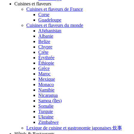
Cuisines et flaveurs
Cuisines et flaveurs de France
Corse
Guadeloupe
Cuisines et flaveurs du monde
Afghanistan
Albanie
Belize
Chypre
Crète
Érythrée
Éthiopie
Grèce
Maroc
Mexique
Monaco
Namibie
Nicaragua
Samoa (îles)
Somalie
Turquie
Ukraine
Zimbabwe
Lexique de cuisine et gastronomie japonaises 炊事
Hôtels & Restaurants