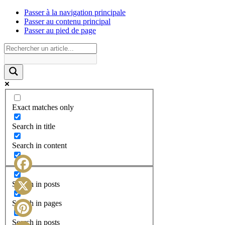
Passer à la navigation principale
Passer au contenu principal
Passer au pied de page
Exact matches only
Search in title
Search in content
Facebook
Search in posts
X
Search in pages
Search in posts
Pinterest