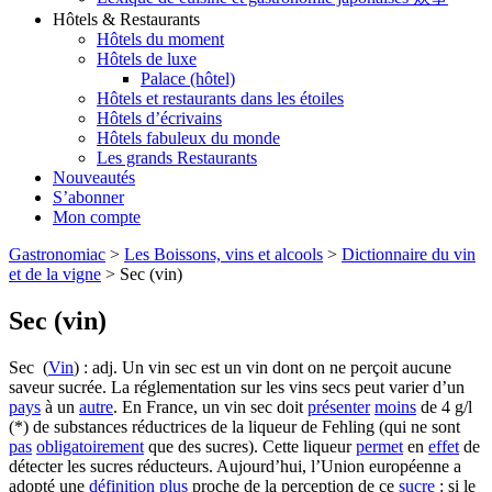
Hôtels & Restaurants
Hôtels du moment
Hôtels de luxe
Palace (hôtel)
Hôtels et restaurants dans les étoiles
Hôtels d’écrivains
Hôtels fabuleux du monde
Les grands Restaurants
Nouveautés
S’abonner
Mon compte
Gastronomiac
>
Les Boissons, vins et alcools
>
Dictionnaire du vin
et de la vigne
>
Sec (vin)
Sec (vin)
Sec (
Vin
) : adj. Un vin sec est un vin dont on ne perçoit aucune
saveur sucrée. La réglementation sur les vins secs peut varier d’un
pays
à un
autre
. En France, un vin sec doit
présenter
moins
de 4 g/l
(*) de substances réductrices de la liqueur de Fehling (qui ne sont
pas
obligatoirement
que des sucres). Cette liqueur
permet
en
effet
de
détecter les sucres réducteurs. Aujourd’hui, l’Union européenne a
adopté une
définition
plus
proche de la perception de ce
sucre
: si le