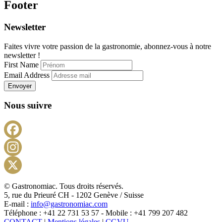
Footer
Newsletter
Faites vivre votre passion de la gastronomie, abonnez-vous à notre
newsletter !
First Name
Email Address
Envoyer
Nous suivre
Facebook
Instagram
X
© Gastronomiac. Tous droits réservés.
5, rue du Prieuré CH - 1202 Genève / Suisse
E-mail :
info@gastronomiac.com
Téléphone : +41 22 731 53 57 - Mobile : +41 799 207 482
CONTACT
|
Mentions légales
|
CGVU