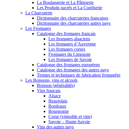
La Boulangerie et La Pâtisserie
Les Produits sucrés et La Confiserie
La Charcuterie
Dictionnaire des charcuteries françaises
Dictionnaire des charcuteries autres pays
Les Fromages
Catalogue des fromages français
Les fromages alsaciens
Les fromages d’Auvergne
Les fromages corses
Fromages du Limousin
Les fromages de Savoie
Catalogue des fromages européens
Catalogue des fromages des autres pays
Termes et techniques de fabrication fromagère
Les Boissons, vins et alcools
Boisson (généralités)
Vins français
Alsace
Beaujolais
Bordeaux
Bourgogne
Corse (vignoble et vins)
Savoie – Haute-Savoie
Vins des autres pays