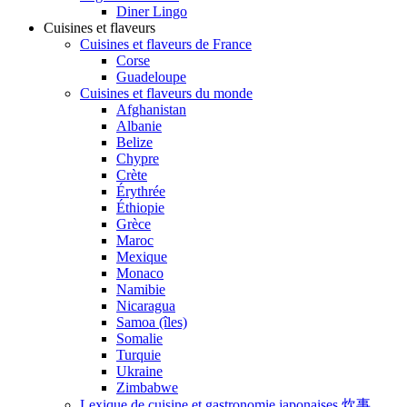
Diner Lingo
Cuisines et flaveurs
Cuisines et flaveurs de France
Corse
Guadeloupe
Cuisines et flaveurs du monde
Afghanistan
Albanie
Belize
Chypre
Crète
Érythrée
Éthiopie
Grèce
Maroc
Mexique
Monaco
Namibie
Nicaragua
Samoa (îles)
Somalie
Turquie
Ukraine
Zimbabwe
Lexique de cuisine et gastronomie japonaises 炊事