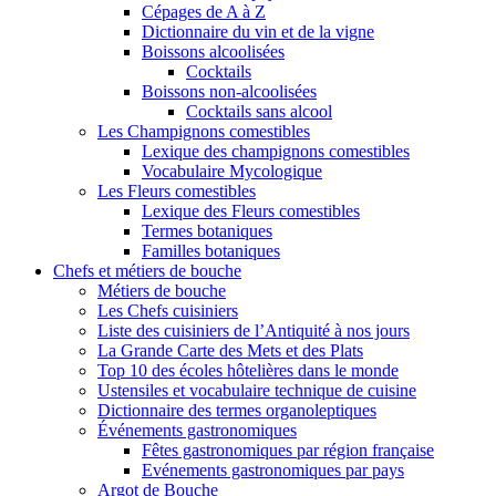
Cépages de A à Z
Dictionnaire du vin et de la vigne
Boissons alcoolisées
Cocktails
Boissons non-alcoolisées
Cocktails sans alcool
Les Champignons comestibles
Lexique des champignons comestibles
Vocabulaire Mycologique
Les Fleurs comestibles
Lexique des Fleurs comestibles
Termes botaniques
Familles botaniques
Chefs et métiers de bouche
Métiers de bouche
Les Chefs cuisiniers
Liste des cuisiniers de l’Antiquité à nos jours
La Grande Carte des Mets et des Plats
Top 10 des écoles hôtelières dans le monde
Ustensiles et vocabulaire technique de cuisine
Dictionnaire des termes organoleptiques
Événements gastronomiques
Fêtes gastronomiques par région française
Evénements gastronomiques par pays
Argot de Bouche