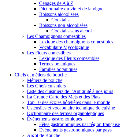
Cépages de A à Z
Dictionnaire du vin et de la vigne
Boissons alcoolisées
Cocktails
Boissons non-alcoolisées
Cocktails sans alcool
Les Champignons comestibles
Lexique des champignons comestibles
Vocabulaire Mycologique
Les Fleurs comestibles
Lexique des Fleurs comestibles
Termes botaniques
Familles botaniques
Chefs et métiers de bouche
Métiers de bouche
Les Chefs cuisiniers
Liste des cuisiniers de l’Antiquité à nos jours
La Grande Carte des Mets et des Plats
Top 10 des écoles hôtelières dans le monde
Ustensiles et vocabulaire technique de cuisine
Dictionnaire des termes organoleptiques
Événements gastronomiques
Fêtes gastronomiques par région française
Evénements gastronomiques par pays
Argot de Bouche