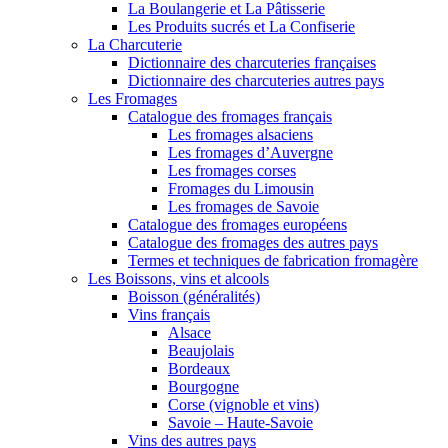
La Boulangerie et La Pâtisserie
Les Produits sucrés et La Confiserie
La Charcuterie
Dictionnaire des charcuteries françaises
Dictionnaire des charcuteries autres pays
Les Fromages
Catalogue des fromages français
Les fromages alsaciens
Les fromages d’Auvergne
Les fromages corses
Fromages du Limousin
Les fromages de Savoie
Catalogue des fromages européens
Catalogue des fromages des autres pays
Termes et techniques de fabrication fromagère
Les Boissons, vins et alcools
Boisson (généralités)
Vins français
Alsace
Beaujolais
Bordeaux
Bourgogne
Corse (vignoble et vins)
Savoie – Haute-Savoie
Vins des autres pays