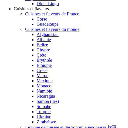
Diner Lingo
Cuisines et flaveurs
Cuisines et flaveurs de France
Corse
Guadeloupe
Cuisines et flaveurs du monde
Afghanistan
Albanie
Belize
Chypre
Crète
Érythrée
Éthiopie
Grèce
Maroc
Mexique
Monaco
Namibie
Nicaragua
Samoa (îles)
Somalie
Turquie
Ukraine
Zimbabwe
Lexique de cuisine et gastronomie japonaises 炊事