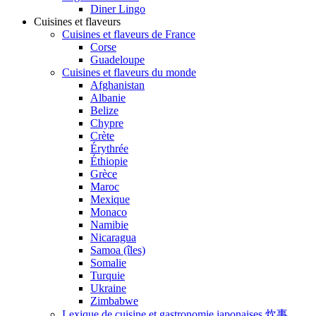
Diner Lingo
Cuisines et flaveurs
Cuisines et flaveurs de France
Corse
Guadeloupe
Cuisines et flaveurs du monde
Afghanistan
Albanie
Belize
Chypre
Crète
Érythrée
Éthiopie
Grèce
Maroc
Mexique
Monaco
Namibie
Nicaragua
Samoa (îles)
Somalie
Turquie
Ukraine
Zimbabwe
Lexique de cuisine et gastronomie japonaises 炊事