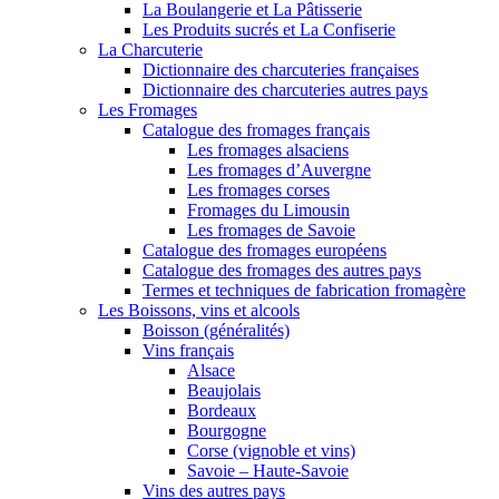
La Boulangerie et La Pâtisserie
Les Produits sucrés et La Confiserie
La Charcuterie
Dictionnaire des charcuteries françaises
Dictionnaire des charcuteries autres pays
Les Fromages
Catalogue des fromages français
Les fromages alsaciens
Les fromages d’Auvergne
Les fromages corses
Fromages du Limousin
Les fromages de Savoie
Catalogue des fromages européens
Catalogue des fromages des autres pays
Termes et techniques de fabrication fromagère
Les Boissons, vins et alcools
Boisson (généralités)
Vins français
Alsace
Beaujolais
Bordeaux
Bourgogne
Corse (vignoble et vins)
Savoie – Haute-Savoie
Vins des autres pays