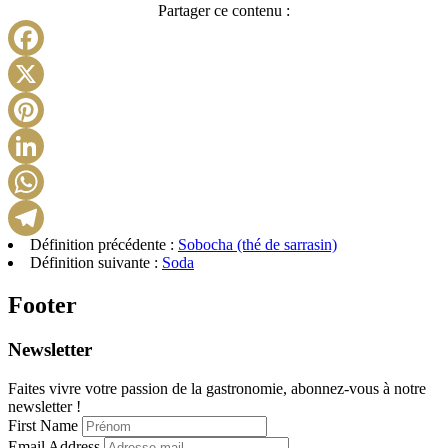
Partager ce contenu :
Facebook
X
Pinterest
LinkedIn
WhatsApp
Définition précédente :
Sobocha (thé de sarrasin)
Telegram
Définition suivante :
Soda
Footer
Newsletter
Faites vivre votre passion de la gastronomie, abonnez-vous à notre
newsletter !
First Name
Email Address