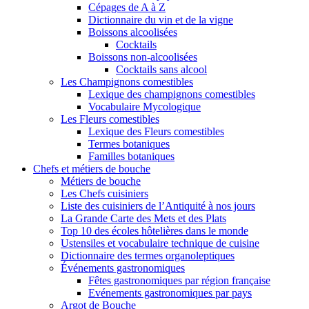
Cépages de A à Z
Dictionnaire du vin et de la vigne
Boissons alcoolisées
Cocktails
Boissons non-alcoolisées
Cocktails sans alcool
Les Champignons comestibles
Lexique des champignons comestibles
Vocabulaire Mycologique
Les Fleurs comestibles
Lexique des Fleurs comestibles
Termes botaniques
Familles botaniques
Chefs et métiers de bouche
Métiers de bouche
Les Chefs cuisiniers
Liste des cuisiniers de l’Antiquité à nos jours
La Grande Carte des Mets et des Plats
Top 10 des écoles hôtelières dans le monde
Ustensiles et vocabulaire technique de cuisine
Dictionnaire des termes organoleptiques
Événements gastronomiques
Fêtes gastronomiques par région française
Evénements gastronomiques par pays
Argot de Bouche