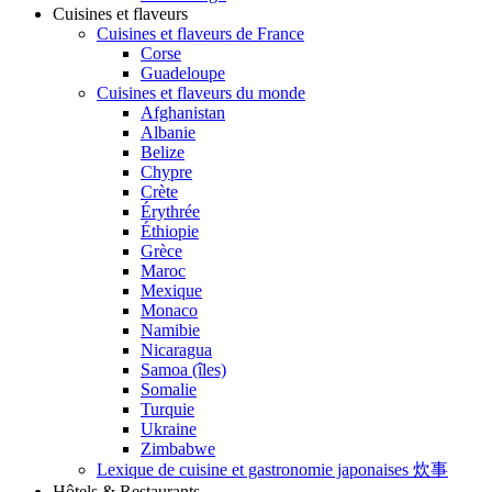
Cuisines et flaveurs
Cuisines et flaveurs de France
Corse
Guadeloupe
Cuisines et flaveurs du monde
Afghanistan
Albanie
Belize
Chypre
Crète
Érythrée
Éthiopie
Grèce
Maroc
Mexique
Monaco
Namibie
Nicaragua
Samoa (îles)
Somalie
Turquie
Ukraine
Zimbabwe
Lexique de cuisine et gastronomie japonaises 炊事
Hôtels & Restaurants