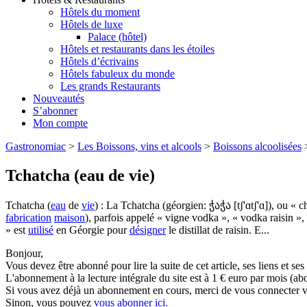
Hôtels du moment
Hôtels de luxe
Palace (hôtel)
Hôtels et restaurants dans les étoiles
Hôtels d’écrivains
Hôtels fabuleux du monde
Les grands Restaurants
Nouveautés
S’abonner
Mon compte
Gastronomiac
>
Les Boissons, vins et alcools
>
Boissons alcoolisées
Tchatcha (eau de vie)
Tchatcha (
eau
de
vie
) : La Tchatcha (géorgien: ჭაჭა [tʃ'ɑtʃ'ɑ]), ou « 
fabrication
maison
), parfois appelé « vigne vodka », « vodka raisin »,
» est
utilisé
en Géorgie pour
désigner
le distillat de raisin. E...
Bonjour,
Vous devez être abonné pour lire la suite de cet article, ses liens et se
L'abonnement à la lecture intégrale du site est à 1 € euro par mois 
Si vous avez déjà un abonnement en cours, merci de vous connecter vi
Sinon, vous pouvez
vous abonner ici.