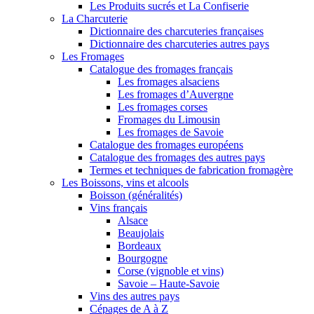
Les Produits sucrés et La Confiserie
La Charcuterie
Dictionnaire des charcuteries françaises
Dictionnaire des charcuteries autres pays
Les Fromages
Catalogue des fromages français
Les fromages alsaciens
Les fromages d’Auvergne
Les fromages corses
Fromages du Limousin
Les fromages de Savoie
Catalogue des fromages européens
Catalogue des fromages des autres pays
Termes et techniques de fabrication fromagère
Les Boissons, vins et alcools
Boisson (généralités)
Vins français
Alsace
Beaujolais
Bordeaux
Bourgogne
Corse (vignoble et vins)
Savoie – Haute-Savoie
Vins des autres pays
Cépages de A à Z