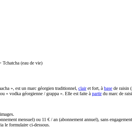
>
Tchatcha (eau de vie)
chacha », est un marc géorgien traditionnel,
clair
et fort, à
base
de raisin 
 ou « vodka géorgienne / grappa ». Elle est faite à
partir
du marc de raisi
s images.
(abonnement mensuel) ou 11 € / an (abonnement annuel), sans engagemen
a le formulaire ci-dessous.