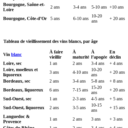
Bourgogne, Saône-et-
2 ans
3-4 ans
5-10 ans
+10 ans
Loire
10-20
Bourgogne, Côte-d’Or
5 ans
6-10 ans
+ 20 ans
ans
Tableau de vieillissement des vins blancs, par âge
À faire
À
À
En
Vin
blanc
vieillir
maturité
l’apogée
déclin
Loire, sec
1 an
2 ans
3-4 ans
+ 4 ans
Loire, moelleux et
10-20
3 ans
4-10 ans
+ 20 ans
liquoreux
ans
Bordeaux, sec
2 ans
3-4 ans
5-8 ans
+ 8 ans
15-20
Bordeaux, liquoreux
6 ans
7-15 ans
+ 20 ans
ans
Sud-Ouest, sec
1 an
2-3 ans
4-5 ans
+ 5 ans
10-15
Sud-Ouest, liquoreux
2 ans
3-5 ans
+ 15 ans
ans
Languedoc &
1 an
2 ans
3 ans
+ 3 ans
Provence
Côtes du Rhône
1 an
2 ans
3-4 ans
+ 4 ans