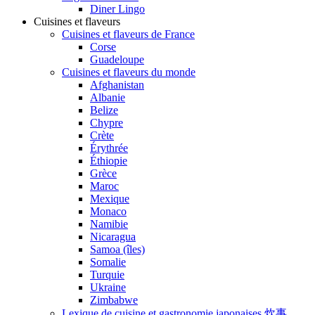
Diner Lingo
Cuisines et flaveurs
Cuisines et flaveurs de France
Corse
Guadeloupe
Cuisines et flaveurs du monde
Afghanistan
Albanie
Belize
Chypre
Crète
Érythrée
Éthiopie
Grèce
Maroc
Mexique
Monaco
Namibie
Nicaragua
Samoa (îles)
Somalie
Turquie
Ukraine
Zimbabwe
Lexique de cuisine et gastronomie japonaises 炊事