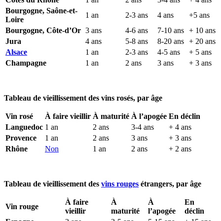
Bourgogne, Saône-et-
1 an
2-3 ans
4 ans
+5 ans
Loire
Bourgogne, Côte-d’Or
3 ans
4-6 ans
7-10 ans
+ 10 ans
Jura
4 ans
5-8 ans
8-20 ans
+ 20 ans
Alsace
1 an
2-3 ans
4-5 ans
+ 5 ans
Champagne
1 an
2 ans
3 ans
+ 3 ans
Tableau de vieillissement des vins rosés, par âge
Vin rosé
À faire vieillir
À maturité
À l’apogée
En déclin
Languedoc
1 an
2 ans
3-4 ans
+ 4 ans
Provence
1 an
2 ans
3 ans
+ 3 ans
Rhône
Non
1 an
2 ans
+ 2 ans
Tableau de vieillissement des
vins rouges
étrangers, par âge
À faire
À
À
En
Vin rouge
vieillir
maturité
l’apogée
déclin