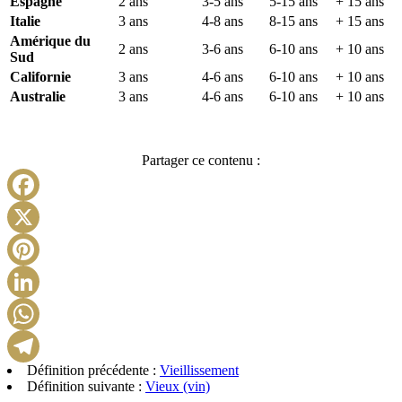
Espagne
2 ans
3-5 ans
5-15 ans
+ 15 ans
Italie
3 ans
4-8 ans
8-15 ans
+ 15 ans
Amérique du
2 ans
3-6 ans
6-10 ans
+ 10 ans
Sud
Californie
3 ans
4-6 ans
6-10 ans
+ 10 ans
Australie
3 ans
4-6 ans
6-10 ans
+ 10 ans
Partager ce contenu :
Facebook
X
Pinterest
LinkedIn
WhatsApp
Définition précédente :
Vieillissement
Telegram
Définition suivante :
Vieux (vin)