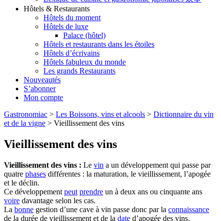
Hôtels & Restaurants
Hôtels du moment
Hôtels de luxe
Palace (hôtel)
Hôtels et restaurants dans les étoiles
Hôtels d’écrivains
Hôtels fabuleux du monde
Les grands Restaurants
Nouveautés
S’abonner
Mon compte
Gastronomiac
>
Les Boissons, vins et alcools
>
Dictionnaire du vin
et de la vigne
>
Vieillissement des vins
Vieillissement des vins
Vieillissement des vins :
Le
vin
a un développement qui passe par
quatre
phases
différentes : la maturation, le vieillissement, l’apogée
et le déclin.
Ce développement
peut
prendre
un à deux ans ou cinquante ans
voire
davantage selon les cas.
La
bonne
gestion d’une cave à vin passe donc par la
connaissance
de la durée de vieillissement et de la
date
d’apogée des vins.