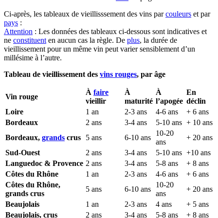
Ci-après, les tableaux de vieillisssement des vins par
couleurs
et par
pays
:
Attention
: Les données des tableaux ci-dessous sont indicatives et
ne
constituent
en aucun cas la règle. De
plus
, la durée de
vieillissement pour un même vin peut varier sensiblement d’un
millésime à l’autre.
Tableau de vieillissement des
vins rouges
, par âge
À
faire
À
À
En
Vin rouge
vieillir
maturité
l’apogée
déclin
Loire
1 an
2-3 ans
4-6 ans
+ 6 ans
Bordeaux
2 ans
3-4 ans
5-10 ans
+ 10 ans
10-20
Bordeaux,
grands
crus
5 ans
6-10 ans
+ 20 ans
ans
Sud-Ouest
2 ans
3-4 ans
5-10 ans
+10 ans
Languedoc & Provence
2 ans
3-4 ans
5-8 ans
+ 8 ans
Côtes du Rhône
1 an
2-3 ans
4-6 ans
+ 6 ans
Côtes du Rhône,
10-20
5 ans
6-10 ans
+ 20 ans
grands crus
ans
Beaujolais
1 an
2-3 ans
4 ans
+ 5 ans
Beaujolais, crus
2 ans
3-4 ans
5-8 ans
+ 8 ans