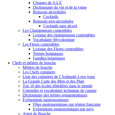
Cépages de A à Z
Dictionnaire du vin et de la vigne
Boissons alcoolisées
Cocktails
Boissons non-alcoolisées
Cocktails sans alcool
Les Champignons comestibles
Lexique des champignons comestibles
Vocabulaire Mycologique
Les Fleurs comestibles
Lexique des Fleurs comestibles
Termes botaniques
Familles botaniques
Chefs et métiers de bouche
Métiers de bouche
Les Chefs cuisiniers
Liste des cuisiniers de l’Antiquité à nos jours
La Grande Carte des Mets et des Plats
Top 10 des écoles hôtelières dans le monde
Ustensiles et vocabulaire technique de cuisine
Dictionnaire des termes organoleptiques
Événements gastronomiques
Fêtes gastronomiques par région française
Evénements gastronomiques par pays
Argot de Bouche