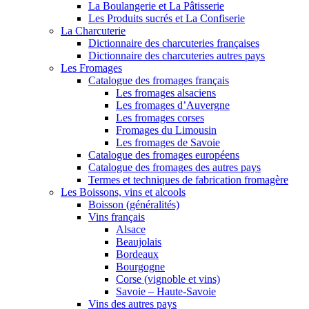
La Boulangerie et La Pâtisserie
Les Produits sucrés et La Confiserie
La Charcuterie
Dictionnaire des charcuteries françaises
Dictionnaire des charcuteries autres pays
Les Fromages
Catalogue des fromages français
Les fromages alsaciens
Les fromages d’Auvergne
Les fromages corses
Fromages du Limousin
Les fromages de Savoie
Catalogue des fromages européens
Catalogue des fromages des autres pays
Termes et techniques de fabrication fromagère
Les Boissons, vins et alcools
Boisson (généralités)
Vins français
Alsace
Beaujolais
Bordeaux
Bourgogne
Corse (vignoble et vins)
Savoie – Haute-Savoie
Vins des autres pays