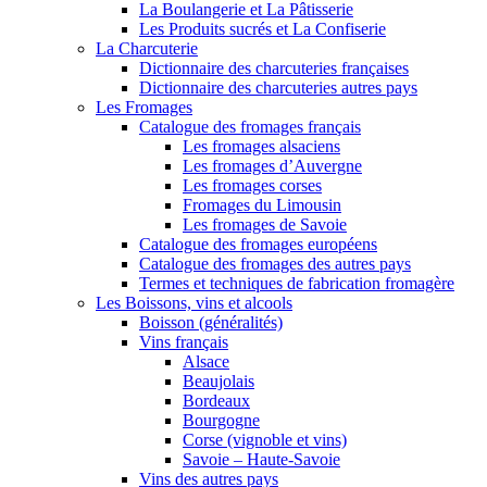
La Boulangerie et La Pâtisserie
Les Produits sucrés et La Confiserie
La Charcuterie
Dictionnaire des charcuteries françaises
Dictionnaire des charcuteries autres pays
Les Fromages
Catalogue des fromages français
Les fromages alsaciens
Les fromages d’Auvergne
Les fromages corses
Fromages du Limousin
Les fromages de Savoie
Catalogue des fromages européens
Catalogue des fromages des autres pays
Termes et techniques de fabrication fromagère
Les Boissons, vins et alcools
Boisson (généralités)
Vins français
Alsace
Beaujolais
Bordeaux
Bourgogne
Corse (vignoble et vins)
Savoie – Haute-Savoie
Vins des autres pays