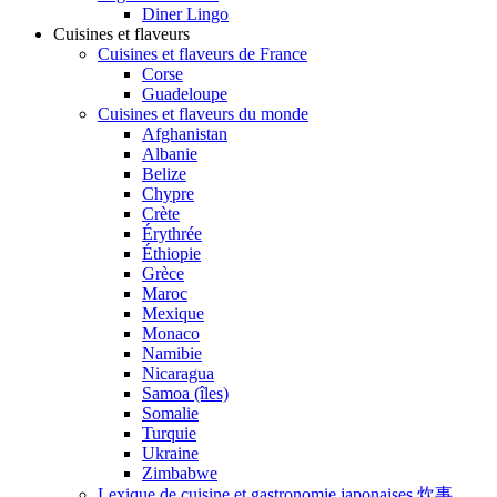
Diner Lingo
Cuisines et flaveurs
Cuisines et flaveurs de France
Corse
Guadeloupe
Cuisines et flaveurs du monde
Afghanistan
Albanie
Belize
Chypre
Crète
Érythrée
Éthiopie
Grèce
Maroc
Mexique
Monaco
Namibie
Nicaragua
Samoa (îles)
Somalie
Turquie
Ukraine
Zimbabwe
Lexique de cuisine et gastronomie japonaises 炊事