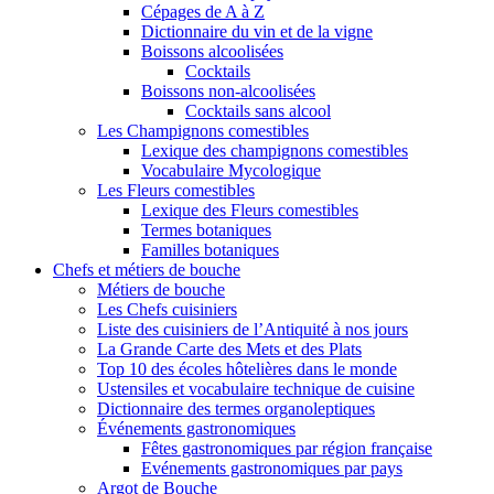
Cépages de A à Z
Dictionnaire du vin et de la vigne
Boissons alcoolisées
Cocktails
Boissons non-alcoolisées
Cocktails sans alcool
Les Champignons comestibles
Lexique des champignons comestibles
Vocabulaire Mycologique
Les Fleurs comestibles
Lexique des Fleurs comestibles
Termes botaniques
Familles botaniques
Chefs et métiers de bouche
Métiers de bouche
Les Chefs cuisiniers
Liste des cuisiniers de l’Antiquité à nos jours
La Grande Carte des Mets et des Plats
Top 10 des écoles hôtelières dans le monde
Ustensiles et vocabulaire technique de cuisine
Dictionnaire des termes organoleptiques
Événements gastronomiques
Fêtes gastronomiques par région française
Evénements gastronomiques par pays
Argot de Bouche