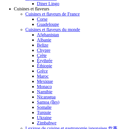
Diner Lingo
Cuisines et flaveurs
Cuisines et flaveurs de France
Corse
Guadeloupe
Cuisines et flaveurs du monde
Afghanistan
Albanie
Belize
Chypre
Crète
Érythrée
Éthiopie
Grèce
Maroc
Mexique
Monaco
Namibie
Nicaragua
Samoa (îles)
Somalie
Turquie
Ukraine
Zimbabwe
Lexique de cuisine et gastronomie japonaises 炊事