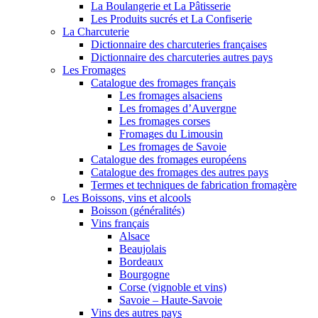
La Boulangerie et La Pâtisserie
Les Produits sucrés et La Confiserie
La Charcuterie
Dictionnaire des charcuteries françaises
Dictionnaire des charcuteries autres pays
Les Fromages
Catalogue des fromages français
Les fromages alsaciens
Les fromages d’Auvergne
Les fromages corses
Fromages du Limousin
Les fromages de Savoie
Catalogue des fromages européens
Catalogue des fromages des autres pays
Termes et techniques de fabrication fromagère
Les Boissons, vins et alcools
Boisson (généralités)
Vins français
Alsace
Beaujolais
Bordeaux
Bourgogne
Corse (vignoble et vins)
Savoie – Haute-Savoie
Vins des autres pays