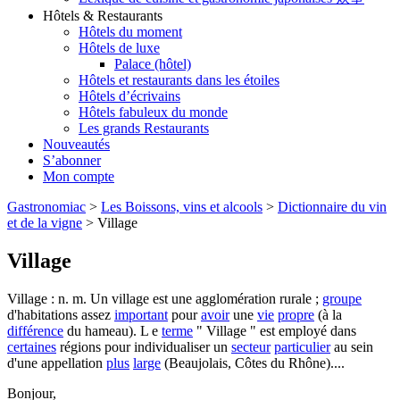
Hôtels & Restaurants
Hôtels du moment
Hôtels de luxe
Palace (hôtel)
Hôtels et restaurants dans les étoiles
Hôtels d’écrivains
Hôtels fabuleux du monde
Les grands Restaurants
Nouveautés
S’abonner
Mon compte
Gastronomiac
>
Les Boissons, vins et alcools
>
Dictionnaire du vin
et de la vigne
>
Village
Village
Village : n. m. Un village est une agglomération rurale ;
groupe
d'habitations assez
important
pour
avoir
une
vie
propre
(à la
différence
du hameau). L e
terme
" Village " est employé dans
certaines
régions pour individualiser un
secteur
particulier
au sein
d'une appellation
plus
large
(Beaujolais, Côtes du Rhône)....
Bonjour,