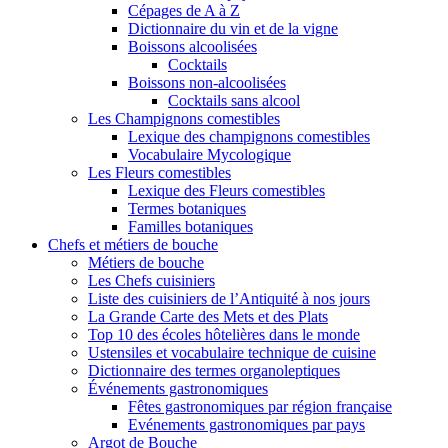
Cépages de A à Z
Dictionnaire du vin et de la vigne
Boissons alcoolisées
Cocktails
Boissons non-alcoolisées
Cocktails sans alcool
Les Champignons comestibles
Lexique des champignons comestibles
Vocabulaire Mycologique
Les Fleurs comestibles
Lexique des Fleurs comestibles
Termes botaniques
Familles botaniques
Chefs et métiers de bouche
Métiers de bouche
Les Chefs cuisiniers
Liste des cuisiniers de l’Antiquité à nos jours
La Grande Carte des Mets et des Plats
Top 10 des écoles hôtelières dans le monde
Ustensiles et vocabulaire technique de cuisine
Dictionnaire des termes organoleptiques
Événements gastronomiques
Fêtes gastronomiques par région française
Evénements gastronomiques par pays
Argot de Bouche