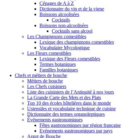
Cépages de A à Z
Dictionnaire du vin et de la vigne
Boissons alcoolisées
Cocktails
Boissons non-alcoolisées
Cocktails sans alcool
Les Champignons comestibles
Lexique des champignons comestibles
Vocabulaire Mycologique
Les Fleurs comestibles
Lexique des Fleurs comestibles
Termes botaniques
Familles botaniques
Chefs et métiers de bouche
Métiers de bouche
Les Chefs cuisiniers
Liste des cuisiniers de l’Antiquité à nos jours
La Grande Carte des Mets et des Plats
Top 10 des écoles hôtelières dans le monde
Ustensiles et vocabulaire technique de cuisine
Dictionnaire des termes organoleptiques
Événements gastronomiques
Fêtes gastronomiques par région française
Evénements gastronomiques par pays
Argot de Bouche