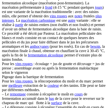
fermentation alcoolique (macération post-fermentaire). La
macération préfermentaire à
froid
(4-15 °C pendant quelques
jours
)
est une variante de la macération traditionnelle : avec des raisins
mûrs, elle permet d’obtenir des
vins rouges
aux
notes
fruitées
plus
intenses
. La
macération carbonique
est une
autre
variante : elle se
réalise à
partir
de raisins entiers (non éraflés et non foulés) et permet
d’avoir un début de fermentation alcoolique dans la baie de raisin.
Ce procédé a été décrit par Pasteur. La macération pelliculaire des
blancs et rosés consiste en un contact de quelques heures des
pellicules et du jus pour faire diffuser dans le jus les précurseurs
aromatiques et les
anthocyanes
(pour les rosés). En cas de
besoin
, la
macération finale à chaud, obtenue en chauffant la cuve à 30-45 °C,
après la fin de la
fermentation alcoolique
permet d’extraire plus de
tanins fondus.
Pour les
vins rouges
: écoulage = jus de goutte et décuvage = jus de
presse ; assemblage avant ou après la fermentation malolactique
selon le vigneron
Pigeage dans la barrique de fermentation
Pour les
vins rouges
, la réincorporation du moût et du marc permet
une
meilleure
extraction de la
couleur
et des tanins. Elle peut se faire
par différentes méthodes.
– Le
remontage
consiste à récupérer le moût en
cours
de
fermentation accumulé dans le
bas
de la cuve pour le reverser sur le
chapeau de marc qui flotte à la
surface
de la cuve.
– Le délestage consiste à récupérer l’ensemble du moût en cours de