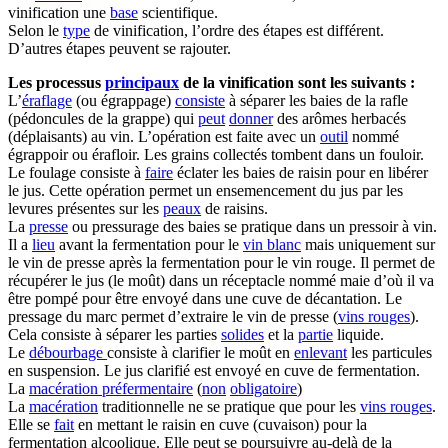
vinification une
base
scientifique.
Selon le
type
de vinification, l’ordre des étapes est différent.
D’autres étapes peuvent se rajouter.
Les processus
principaux
de la vinification sont les suivants :
L’
éraflage
(ou égrappage)
consiste
à séparer les baies de la rafle
(pédoncules de la grappe) qui
peut
donner
des arômes herbacés
(déplaisants) au vin. L’opération est faite avec un
outil
nommé
égrappoir ou érafloir. Les grains collectés tombent dans un fouloir.
Le foulage consiste à
faire
éclater les baies de raisin pour en libérer
le jus. Cette opération permet un ensemencement du jus par les
levures présentes sur les
peaux
de raisins.
La
presse
ou pressurage des baies se pratique dans un pressoir à vin.
Il a
lieu
avant la fermentation pour le
vin blanc
mais uniquement sur
le vin de presse après la fermentation pour le vin rouge. Il permet de
récupérer le jus (le moût) dans un réceptacle nommé maie d’où il va
être pompé pour être envoyé dans une cuve de décantation. Le
pressage du marc permet d’extraire le vin de presse (
vins rouges
).
Cela consiste à séparer les parties
solides
et la
partie
liquide.
Le
débourbage
consiste à clarifier le moût en
enlevant
les particules
en suspension. Le jus clarifié est envoyé en cuve de fermentation.
La
macération préfermentaire
(
non
obligatoire
)
La
macération
traditionnelle ne se pratique que pour les
vins rouges
.
Elle se
fait
en mettant le raisin en cuve (cuvaison) pour la
fermentation alcoolique. Elle peut se poursuivre au-delà de la