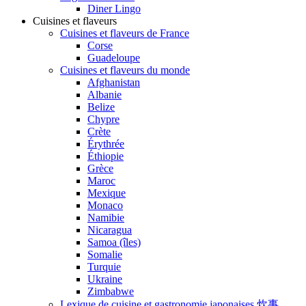
Diner Lingo
Cuisines et flaveurs
Cuisines et flaveurs de France
Corse
Guadeloupe
Cuisines et flaveurs du monde
Afghanistan
Albanie
Belize
Chypre
Crète
Érythrée
Éthiopie
Grèce
Maroc
Mexique
Monaco
Namibie
Nicaragua
Samoa (îles)
Somalie
Turquie
Ukraine
Zimbabwe
Lexique de cuisine et gastronomie japonaises 炊事