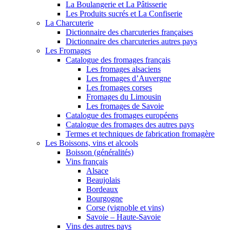
La Boulangerie et La Pâtisserie
Les Produits sucrés et La Confiserie
La Charcuterie
Dictionnaire des charcuteries françaises
Dictionnaire des charcuteries autres pays
Les Fromages
Catalogue des fromages français
Les fromages alsaciens
Les fromages d’Auvergne
Les fromages corses
Fromages du Limousin
Les fromages de Savoie
Catalogue des fromages européens
Catalogue des fromages des autres pays
Termes et techniques de fabrication fromagère
Les Boissons, vins et alcools
Boisson (généralités)
Vins français
Alsace
Beaujolais
Bordeaux
Bourgogne
Corse (vignoble et vins)
Savoie – Haute-Savoie
Vins des autres pays