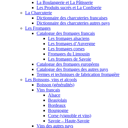
La Boulangerie et La Pâtisserie
Les Produits sucrés et La Confiserie
La Charcuterie
Dictionnaire des charcuteries françaises
Dictionnaire des charcuteries autres pays
Les Fromages
Catalogue des fromages français
Les fromages alsaciens
Les fromages d’Auvergne
Les fromages corses
Fromages du Limousin
Les fromages de Savoie
Catalogue des fromages européens
Catalogue des fromages des autres pays
Termes et techniques de fabrication fromagère
Les Boissons, vins et alcools
Boisson (généralités)
Vins français
Alsace
Beaujolais
Bordeaux
Bourgogne
Corse (vignoble et vins)
Savoie – Haute-Savoie
Vins des autres pays