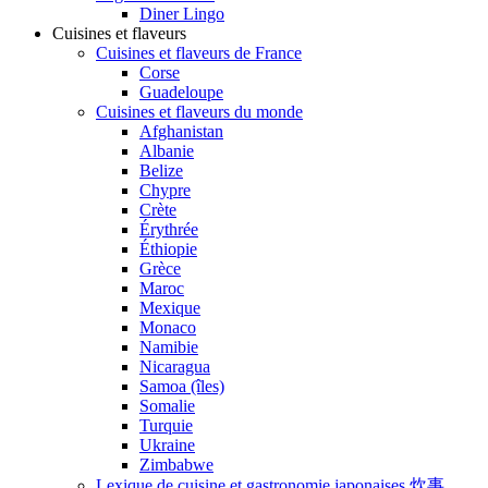
Diner Lingo
Cuisines et flaveurs
Cuisines et flaveurs de France
Corse
Guadeloupe
Cuisines et flaveurs du monde
Afghanistan
Albanie
Belize
Chypre
Crète
Érythrée
Éthiopie
Grèce
Maroc
Mexique
Monaco
Namibie
Nicaragua
Samoa (îles)
Somalie
Turquie
Ukraine
Zimbabwe
Lexique de cuisine et gastronomie japonaises 炊事