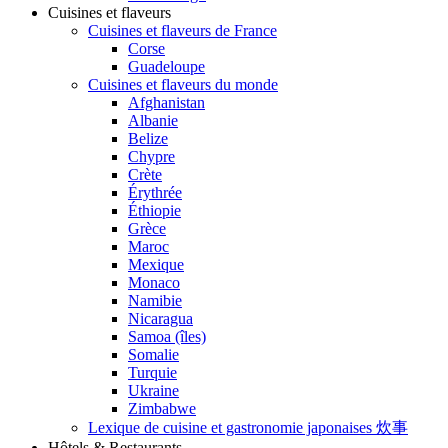
Cuisines et flaveurs
Cuisines et flaveurs de France
Corse
Guadeloupe
Cuisines et flaveurs du monde
Afghanistan
Albanie
Belize
Chypre
Crète
Érythrée
Éthiopie
Grèce
Maroc
Mexique
Monaco
Namibie
Nicaragua
Samoa (îles)
Somalie
Turquie
Ukraine
Zimbabwe
Lexique de cuisine et gastronomie japonaises 炊事
Hôtels & Restaurants