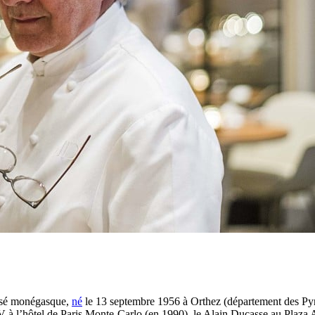
lisé monégasque,
né
le 13 septembre 1956 à Orthez (département des Py
XV à l’hôtel de Paris Monte-Carlo (en 1990), le Alain Ducasse au Plaza 