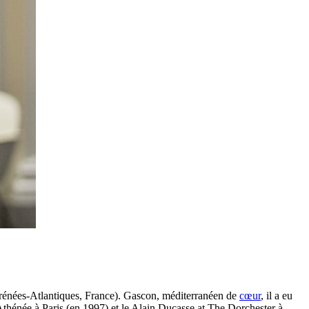
rénées-Atlantiques, France). Gascon, méditerranéen de
cœur
, il a eu
Athénée à Paris (en 1997) et le Alain Ducasse at The Dorchester à