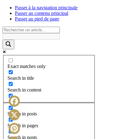
Passer à la navigation principale
Passer au contenu principal
Passer au pied de page
Exact matches only
Search in title
Search in content
Facebook
Search in posts
X
Search in pages
Search in posts
Pinterest