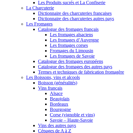
Les Produits sucrés et La Confiserie
La Charcuterie
Dictionnaire des charcuteries françaises
Dictionnaire des charcuteries autres pays
Les Fromages
Catalogue des fromages français
Les fromages alsaciens
Les fromages d’Auvergne
Les fromages corses
Fromages du Limousin
Les fromages de Savoie
Catalogue des fromages européens
Catalogue des fromages des autres pays
Termes et techniques de fabrication fromagère
Les Boissons, vins et alcools
Boisson (généralités)
Vins français
Alsace
Beaujolais
Bordeaux
Bourgogne
Corse (vignoble et vins)
Savoie – Haute-Savoie
Vins des autres pays
Cépages de A à Z