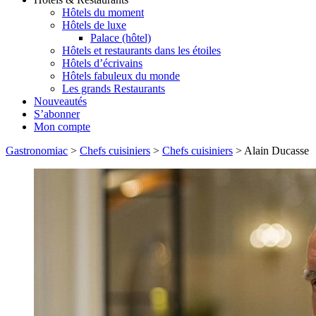
Hôtels du moment
Hôtels de luxe
Palace (hôtel)
Hôtels et restaurants dans les étoiles
Hôtels d’écrivains
Hôtels fabuleux du monde
Les grands Restaurants
Nouveautés
S’abonner
Mon compte
Gastronomiac
>
Chefs cuisiniers
>
Chefs cuisiniers
>
Alain Ducasse