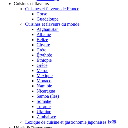
Cuisines et flaveurs
Cuisines et flaveurs de France
Corse
Guadeloupe
Cuisines et flaveurs du monde
Afghanistan
Albanie
Belize
Chypre
Crète
Érythrée
Éthiopie
Grèce
Maroc
Mexique
Monaco
Namibie
Nicaragua
Samoa (îles)
Somalie
Turquie
Ukraine
Zimbabwe
Lexique de cuisine et gastronomie japonaises 炊事
Hôtels & Restaurants