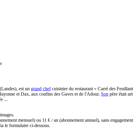
r
(Landes), est un
grand
chef
cuisinier du restaurant « Carré des Feuillan
Bayonne et Dax, aux confins des Gaves et de l'Adour.
Son
père était art
e ...
s images.
(abonnement mensuel) ou 11 € / an (abonnement annuel), sans engagemen
a le formulaire ci-dessous.