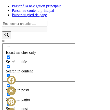
Passer à la navigation principale
Passer au contenu principal
Passer au pied de page
Exact matches only
Search in title
Search in content
Facebook
Search in posts
X
Search in pages
Search in posts
Pinterest