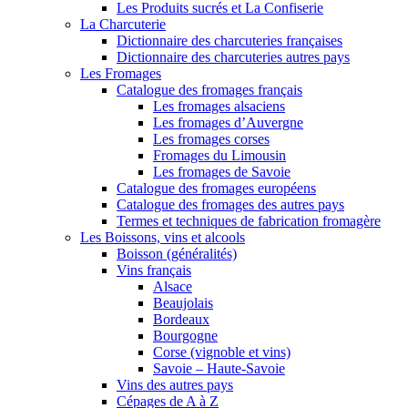
Les Produits sucrés et La Confiserie
La Charcuterie
Dictionnaire des charcuteries françaises
Dictionnaire des charcuteries autres pays
Les Fromages
Catalogue des fromages français
Les fromages alsaciens
Les fromages d’Auvergne
Les fromages corses
Fromages du Limousin
Les fromages de Savoie
Catalogue des fromages européens
Catalogue des fromages des autres pays
Termes et techniques de fabrication fromagère
Les Boissons, vins et alcools
Boisson (généralités)
Vins français
Alsace
Beaujolais
Bordeaux
Bourgogne
Corse (vignoble et vins)
Savoie – Haute-Savoie
Vins des autres pays
Cépages de A à Z