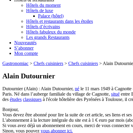
Hôtels du moment
Hôtels de luxe
Palace (hôtel)
Hôtels et restaurants dans les étoiles
Hôtels d’écrivains
Hôtels fabuleux du monde
Les grands Restaurants
Nouveautés
S’abonner
Mon compte
Gastronomiac
>
Chefs cuisiniers
>
Chefs cuisiniers
>
Alain Dutournie
Alain Dutournier
Dutournier (Alain) : Alain Dutournier,
né
le 11 mars 1949 à Cagnotte 
Paris. Né dans l’auberge familiale du village de Cagnotte,
situé
entre 
des
études
classiques
à l'école hôtelière des Pyrénées à Toulouse, il cré
Bonjour,
Vous devez être abonné pour lire la suite de cet article, ses liens et se
L'abonnement à la lecture intégrale du site est à 1 € euro par mois 
Si vous avez déjà un abonnement en cours, merci de vous connecter vi
Sinon, vous pouvez
vous abonner ici.