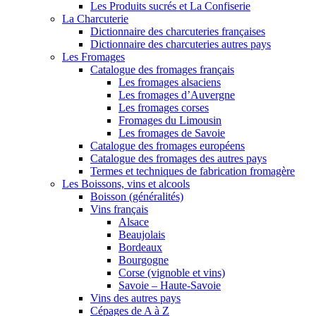
Les Produits sucrés et La Confiserie
La Charcuterie
Dictionnaire des charcuteries françaises
Dictionnaire des charcuteries autres pays
Les Fromages
Catalogue des fromages français
Les fromages alsaciens
Les fromages d’Auvergne
Les fromages corses
Fromages du Limousin
Les fromages de Savoie
Catalogue des fromages européens
Catalogue des fromages des autres pays
Termes et techniques de fabrication fromagère
Les Boissons, vins et alcools
Boisson (généralités)
Vins français
Alsace
Beaujolais
Bordeaux
Bourgogne
Corse (vignoble et vins)
Savoie – Haute-Savoie
Vins des autres pays
Cépages de A à Z