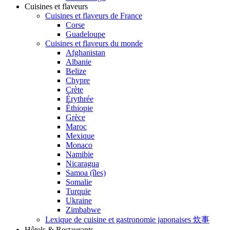
Cuisines et flaveurs
Cuisines et flaveurs de France
Corse
Guadeloupe
Cuisines et flaveurs du monde
Afghanistan
Albanie
Belize
Chypre
Crète
Érythrée
Éthiopie
Grèce
Maroc
Mexique
Monaco
Namibie
Nicaragua
Samoa (îles)
Somalie
Turquie
Ukraine
Zimbabwe
Lexique de cuisine et gastronomie japonaises 炊事
Hôtels & Restaurants