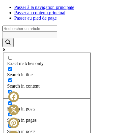
Passer à la navigation principale
Passer au contenu principal
Passer au pied de page
Exact matches only
Search in title
Search in content
Facebook
Search in posts
X
Search in pages
Search in posts
Pinterest