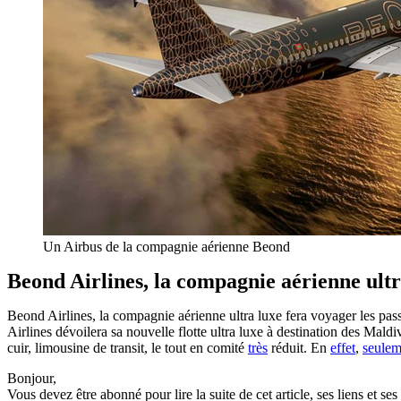
Un Airbus de la compagnie aérienne Beond
Beond Airlines, la compagnie aérienne ultr
Beond Airlines, la compagnie aérienne ultra luxe fera voyager les p
Airlines dévoilera sa nouvelle flotte ultra luxe à destination des Maldi
cuir, limousine de transit, le tout en comité
très
réduit. En
effet
,
seulem
Bonjour,
Vous devez être abonné pour lire la suite de cet article, ses liens et se