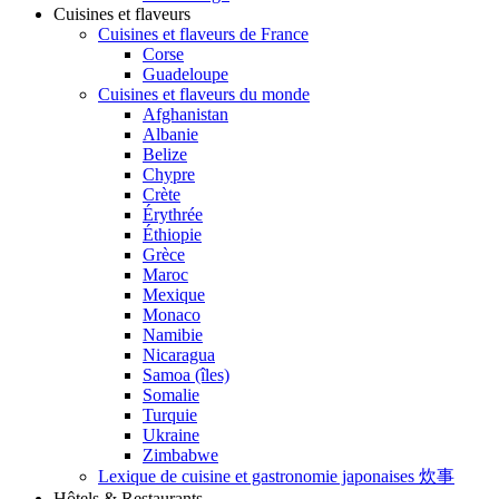
Cuisines et flaveurs
Cuisines et flaveurs de France
Corse
Guadeloupe
Cuisines et flaveurs du monde
Afghanistan
Albanie
Belize
Chypre
Crète
Érythrée
Éthiopie
Grèce
Maroc
Mexique
Monaco
Namibie
Nicaragua
Samoa (îles)
Somalie
Turquie
Ukraine
Zimbabwe
Lexique de cuisine et gastronomie japonaises 炊事
Hôtels & Restaurants