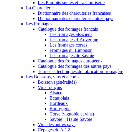
Les Produits sucrés et La Confiserie
La Charcuterie
Dictionnaire des charcuteries françaises
Dictionnaire des charcuteries autres pays
Les Fromages
Catalogue des fromages français
Les fromages alsaciens
Les fromages d’Auvergne
Les fromages corses
Fromages du Limousin
Les fromages de Savoie
Catalogue des fromages européens
Catalogue des fromages des autres pays
Termes et techniques de fabrication fromagère
Les Boissons, vins et alcools
Boisson (généralités)
Vins français
Alsace
Beaujolais
Bordeaux
Bourgogne
Corse (vignoble et vins)
Savoie – Haute-Savoie
Vins des autres pays
Cépages de A à Z