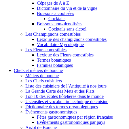
Cépages de A à Z
Dictionnaire du vin et de la vigne
Boissons alcoolisées
Cocktails
Boissons non-alcoolisées
Cocktails sans alcool
Les Champignons comestibles
Lexique des champignons comestibles
Vocabulaire Mycologique
Les Fleurs comestibles
Lexique des Fleurs comestibles
Termes botaniques
Familles botaniques
Chefs et métiers de bouche
Métiers de bouche
Les Chefs cuisiniers
Liste des cuisiniers de l’Antiquité à nos jours
La Grande Carte des Mets et des Plats
Top 10 des écoles hôtelières dans le monde
Ustensiles et vocabulaire technique de cuisine
Dictionnaire des termes organoleptiques
Événements gastronomiques
Fêtes gastronomiques par région française
Evénements gastronomiques par pays
Argot de Bouche