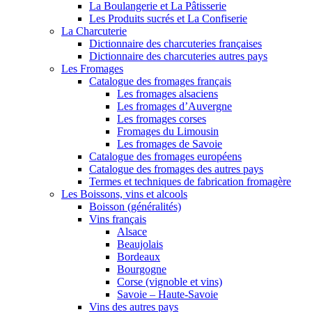
La Boulangerie et La Pâtisserie
Les Produits sucrés et La Confiserie
La Charcuterie
Dictionnaire des charcuteries françaises
Dictionnaire des charcuteries autres pays
Les Fromages
Catalogue des fromages français
Les fromages alsaciens
Les fromages d’Auvergne
Les fromages corses
Fromages du Limousin
Les fromages de Savoie
Catalogue des fromages européens
Catalogue des fromages des autres pays
Termes et techniques de fabrication fromagère
Les Boissons, vins et alcools
Boisson (généralités)
Vins français
Alsace
Beaujolais
Bordeaux
Bourgogne
Corse (vignoble et vins)
Savoie – Haute-Savoie
Vins des autres pays