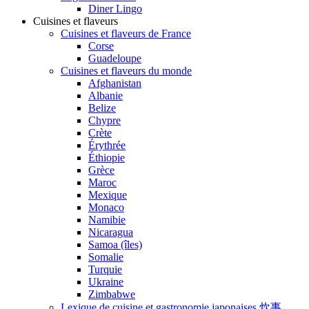
Diner Lingo
Cuisines et flaveurs
Cuisines et flaveurs de France
Corse
Guadeloupe
Cuisines et flaveurs du monde
Afghanistan
Albanie
Belize
Chypre
Crète
Érythrée
Éthiopie
Grèce
Maroc
Mexique
Monaco
Namibie
Nicaragua
Samoa (îles)
Somalie
Turquie
Ukraine
Zimbabwe
Lexique de cuisine et gastronomie japonaises 炊事