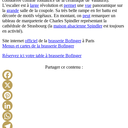
considérée comme fondatrice de la céramique de Vallauris).
L’escalier est à
large
révolution et
permet
une
vue
panoramique sur
la
grande
salle de la coupole. Sa très belle rampe en fer battu est
décorée de motifs végétaux. En montant, on
peut
remarquer un
tableau de marqueterie de Charles Spindler représentant la
cathédrale de Strasbourg (la
maison alsacienne Spindler
est toujours
en activité).
Site internet
officiel
de la
brasserie Bofinger
à Paris
Menus et cartes de la brasserie Bofinger
Réservez ici votre table à brasserie Bofinger
Partager ce contenu :
Facebook
X
Pinterest
LinkedIn
WhatsApp