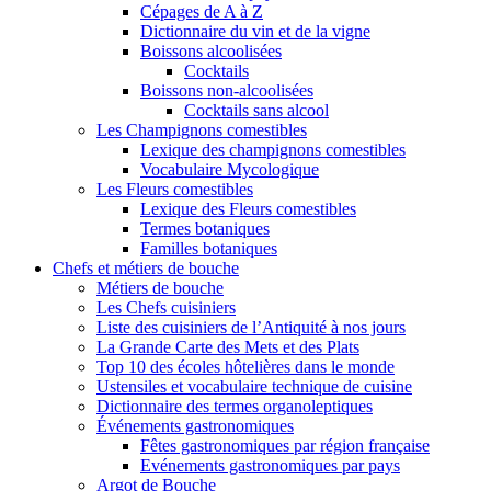
Cépages de A à Z
Dictionnaire du vin et de la vigne
Boissons alcoolisées
Cocktails
Boissons non-alcoolisées
Cocktails sans alcool
Les Champignons comestibles
Lexique des champignons comestibles
Vocabulaire Mycologique
Les Fleurs comestibles
Lexique des Fleurs comestibles
Termes botaniques
Familles botaniques
Chefs et métiers de bouche
Métiers de bouche
Les Chefs cuisiniers
Liste des cuisiniers de l’Antiquité à nos jours
La Grande Carte des Mets et des Plats
Top 10 des écoles hôtelières dans le monde
Ustensiles et vocabulaire technique de cuisine
Dictionnaire des termes organoleptiques
Événements gastronomiques
Fêtes gastronomiques par région française
Evénements gastronomiques par pays
Argot de Bouche