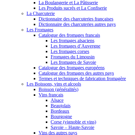
La Boulangerie et La Pâtisserie
Les Produits sucrés et La Confiserie
La Charcuterie
Dictionnaire des charcuteries françaises
Dictionnaire des charcuteries autres pays
Les Fromages
Catalogue des fromages français
Les fromages alsaciens
Les fromages d’Auvergne
Les fromages corses
Fromages du Limousin
Les fromages de Savoie
Catalogue des fromages européens
Catalogue des fromages des autres pays
Termes et techniques de fabrication fromagère
Les Boissons, vins et alcools
Boisson (généralités)
Vins français
Alsace
Beaujolais
Bordeaux
Bourgogne
Corse (vignoble et vins)
Savoie – Haute-Savoie
Vins des autres pays