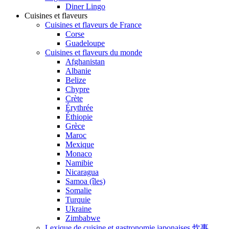
Diner Lingo
Cuisines et flaveurs
Cuisines et flaveurs de France
Corse
Guadeloupe
Cuisines et flaveurs du monde
Afghanistan
Albanie
Belize
Chypre
Crète
Érythrée
Éthiopie
Grèce
Maroc
Mexique
Monaco
Namibie
Nicaragua
Samoa (îles)
Somalie
Turquie
Ukraine
Zimbabwe
Lexique de cuisine et gastronomie japonaises 炊事