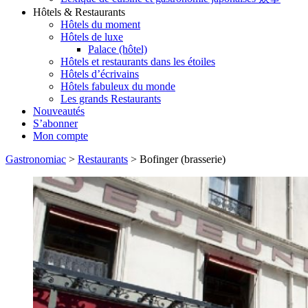
Hôtels & Restaurants
Hôtels du moment
Hôtels de luxe
Palace (hôtel)
Hôtels et restaurants dans les étoiles
Hôtels d’écrivains
Hôtels fabuleux du monde
Les grands Restaurants
Nouveautés
S’abonner
Mon compte
Gastronomiac
>
Restaurants
>
Bofinger (brasserie)