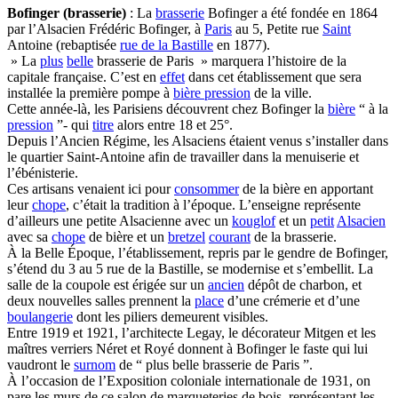
Bofinger (brasserie)
: La
brasserie
Bofinger a été fondée en 1864
par l’Alsacien Frédéric Bofinger, à
Paris
au 5, Petite rue
Saint
Antoine (rebaptisée
rue de la Bastille
en 1877).
» La
plus
belle
brasserie de Paris » marquera l’histoire de la
capitale française. C’est en
effet
dans cet établissement que sera
installée la première pompe à
bière pression
de la ville.
Cette année-là, les Parisiens découvrent chez Bofinger la
bière
“ à la
pression
”- qui
titre
alors entre 18 et 25°.
Depuis l’Ancien Régime, les Alsaciens étaient venus s’installer dans
le quartier Saint-Antoine afin de travailler dans la menuiserie et
l’ébénisterie.
Ces artisans venaient ici pour
consommer
de la bière en apportant
leur
chope
, c’était la tradition à l’époque. L’enseigne représente
d’ailleurs une petite Alsacienne avec un
kouglof
et un
petit
Alsacien
avec sa
chope
de bière et un
bretzel
courant
de la brasserie.
À la Belle Époque, l’établissement, repris par le gendre de Bofinger,
s’étend du 3 au 5 rue de la Bastille, se modernise et s’embellit. La
salle de la coupole est érigée sur un
ancien
dépôt de charbon, et
deux nouvelles salles prennent la
place
d’une crémerie et d’une
boulangerie
dont les piliers demeurent visibles.
Entre 1919 et 1921, l’architecte Legay, le décorateur Mitgen et les
maîtres verriers Néret et Royé donnent à Bofinger le faste qui lui
vaudront le
surnom
de “ plus belle brasserie de Paris ”.
À l’occasion de l’Exposition coloniale internationale de 1931, on
pare les murs de ce salon de marqueteries de bois, représentant les