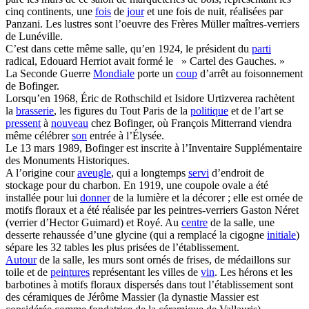
cinq continents, une
fois
de
jour
et une fois de nuit, réalisées par
Panzani. Les lustres sont l’oeuvre des Frères Müller maîtres-verriers
de Lunéville.
C’est dans cette même salle, qu’en 1924, le président du
parti
radical, Edouard Herriot avait formé le » Cartel des Gauches. »
La Seconde Guerre
Mondiale
porte un
coup
d’arrêt au foisonnement
de Bofinger.
Lorsqu’en 1968, Éric de Rothschild et Isidore Urtizverea rachètent
la
brasserie
, les figures du Tout Paris de la
politique
et de l’art se
pressent
à
nouveau
chez Bofinger, où François Mitterrand viendra
même célébrer
son
entrée à l’Élysée.
Le 13 mars 1989, Bofinger est inscrite à l’Inventaire Supplémentaire
des Monuments Historiques.
A l’origine cour
aveugle
, qui a longtemps
servi
d’endroit de
stockage pour du charbon. En 1919, une coupole ovale a été
installée pour lui
donner
de la lumière et la décorer ; elle est ornée de
motifs floraux et a été réalisée par les peintres-verriers Gaston Néret
(verrier d’Hector Guimard) et Royé. Au
centre
de la salle, une
desserte rehaussée d’une glycine (qui a remplacé la cigogne
initiale
)
sépare les 32 tables les plus prisées de l’établissement.
Autour
de la salle, les murs sont ornés de frises, de médaillons sur
toile et de
peintures
représentant les villes de
vin
. Les hérons et les
barbotines à motifs floraux dispersés dans tout l’établissement sont
des céramiques de Jérôme Massier (la dynastie Massier est