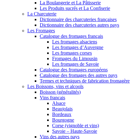
La Boulangerie et La Pâtisserie
Les Produits sucrés et La Confiserie
La Charcuterie
Dictionnaire des charcuteries françaises
Dictionnaire des charcuteries autres pays
Les Fromages
Catalogue des fromages français
Les fromages alsaciens
Les fromages d’Auvergne
Les fromages corses
Fromages du Limousin
Les fromages de Savoie
Catalogue des fromages européens
Catalogue des fromages des autres pays
Termes et techniques de fabrication fromagère
Les Boissons, vins et alcools
Boisson (généralités)
Vins français
Alsace
Beaujolais
Bordeaux
Bourgogne
Corse (vignoble et vins)
Savoie – Haute-Savoie
Vins des autres pays