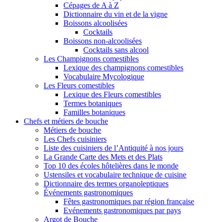
Cépages de A à Z
Dictionnaire du vin et de la vigne
Boissons alcoolisées
Cocktails
Boissons non-alcoolisées
Cocktails sans alcool
Les Champignons comestibles
Lexique des champignons comestibles
Vocabulaire Mycologique
Les Fleurs comestibles
Lexique des Fleurs comestibles
Termes botaniques
Familles botaniques
Chefs et métiers de bouche
Métiers de bouche
Les Chefs cuisiniers
Liste des cuisiniers de l’Antiquité à nos jours
La Grande Carte des Mets et des Plats
Top 10 des écoles hôtelières dans le monde
Ustensiles et vocabulaire technique de cuisine
Dictionnaire des termes organoleptiques
Événements gastronomiques
Fêtes gastronomiques par région française
Evénements gastronomiques par pays
Argot de Bouche