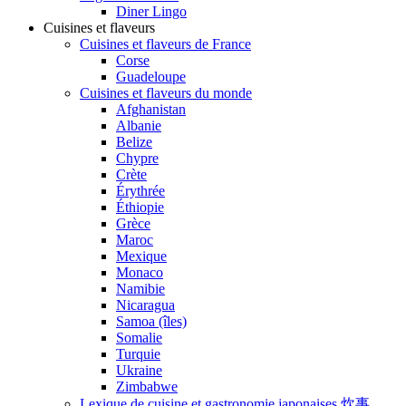
Diner Lingo
Cuisines et flaveurs
Cuisines et flaveurs de France
Corse
Guadeloupe
Cuisines et flaveurs du monde
Afghanistan
Albanie
Belize
Chypre
Crète
Érythrée
Éthiopie
Grèce
Maroc
Mexique
Monaco
Namibie
Nicaragua
Samoa (îles)
Somalie
Turquie
Ukraine
Zimbabwe
Lexique de cuisine et gastronomie japonaises 炊事