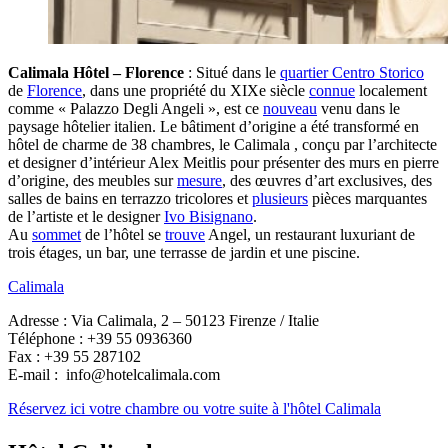
Calimala Hôtel – Florence
: Situé dans le
quartier Centro Storico
de
Florence
, dans une propriété du XIXe siècle
connue
localement
comme « Palazzo Degli Angeli », est ce
nouveau
venu dans le
paysage hôtelier italien. Le bâtiment d’origine a été transformé en
hôtel de charme de 38 chambres, le Calimala , conçu par l’architecte
et designer d’intérieur Alex Meitlis pour présenter des murs en pierre
d’origine, des meubles sur
mesure
, des œuvres d’art exclusives, des
salles de bains en terrazzo tricolores et
plusieurs
pièces marquantes
de l’artiste et le designer
Ivo Bisignano
.
Au
sommet
de l’hôtel se
trouve
Angel, un restaurant luxuriant de
trois étages, un bar, une terrasse de jardin et une piscine.
Calimala
Adresse : Via Calimala, 2 – 50123 Firenze / Italie
Téléphone : +39 55 0936360
Fax : +39 55 287102
E-mail : info@hotelcalimala.com
Réservez ici votre chambre ou votre suite à l'hôtel Calimala