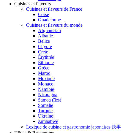
Cuisines et flaveurs
Cuisines et flaveurs de France
Corse
Guadeloupe
Cuisines et flaveurs du monde
Afghanistan
Albanie
Belize
Chypre
Crète
Érythrée
Éthiopie
Grèce
Maroc
Mexique
Monaco
Namibie
Nicaragua
Samoa (îles)
Somalie
Turquie
Ukraine
Zimbabwe
Lexique de cuisine et gastronomie japonaises 炊事
Hôtels & Restaurants