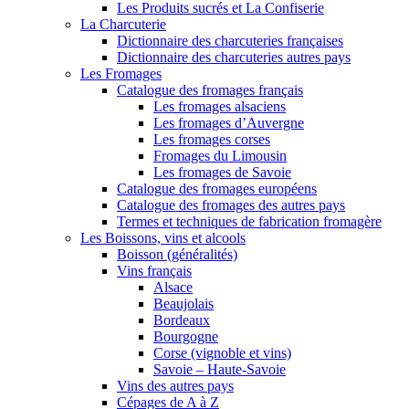
Les Produits sucrés et La Confiserie
La Charcuterie
Dictionnaire des charcuteries françaises
Dictionnaire des charcuteries autres pays
Les Fromages
Catalogue des fromages français
Les fromages alsaciens
Les fromages d’Auvergne
Les fromages corses
Fromages du Limousin
Les fromages de Savoie
Catalogue des fromages européens
Catalogue des fromages des autres pays
Termes et techniques de fabrication fromagère
Les Boissons, vins et alcools
Boisson (généralités)
Vins français
Alsace
Beaujolais
Bordeaux
Bourgogne
Corse (vignoble et vins)
Savoie – Haute-Savoie
Vins des autres pays
Cépages de A à Z