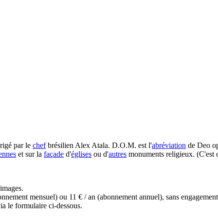
rigé par le
chef
brésilien Alex Atala. D.O.M. est l'
abréviation
de Deo op
iennes
et sur la
façade
d'
églises
ou d'
autres
monuments religieux. (C'est ce
.
s images.
(abonnement mensuel) ou 11 € / an (abonnement annuel), sans engagemen
a le formulaire ci-dessous.