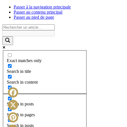
Passer à la navigation principale
Passer au contenu principal
Passer au pied de page
Exact matches only
Search in title
Search in content
Facebook
Search in posts
X
Search in pages
Search in posts
Pinterest