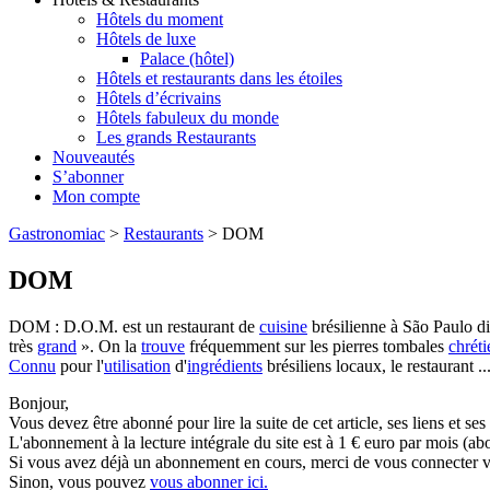
Hôtels du moment
Hôtels de luxe
Palace (hôtel)
Hôtels et restaurants dans les étoiles
Hôtels d’écrivains
Hôtels fabuleux du monde
Les grands Restaurants
Nouveautés
S’abonner
Mon compte
Gastronomiac
>
Restaurants
>
DOM
DOM
DOM : D.O.M. est un restaurant de
cuisine
brésilienne à São Paulo di
très
grand
». On la
trouve
fréquemment sur les pierres tombales
chrét
Connu
pour l'
utilisation
d'
ingrédients
brésiliens locaux, le restaurant ..
Bonjour,
Vous devez être abonné pour lire la suite de cet article, ses liens et se
L'abonnement à la lecture intégrale du site est à 1 € euro par mois 
Si vous avez déjà un abonnement en cours, merci de vous connecter vi
Sinon, vous pouvez
vous abonner ici.