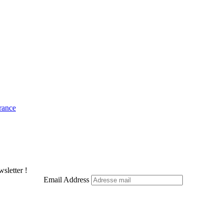
rance
sletter !
Email Address