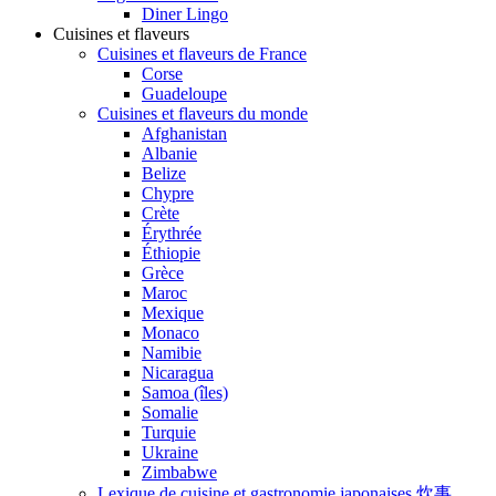
Diner Lingo
Cuisines et flaveurs
Cuisines et flaveurs de France
Corse
Guadeloupe
Cuisines et flaveurs du monde
Afghanistan
Albanie
Belize
Chypre
Crète
Érythrée
Éthiopie
Grèce
Maroc
Mexique
Monaco
Namibie
Nicaragua
Samoa (îles)
Somalie
Turquie
Ukraine
Zimbabwe
Lexique de cuisine et gastronomie japonaises 炊事