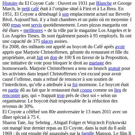
Histoire
du El Coyote Cafe : Ouvert en 1931 par
Blanche
et George
March, le
petit
café
était à l’origine situé à First et à La Brea. En
1951, El Coyote a déménagé à
son
emplacement actuel sur Beverly
Blvd. Aujourd’hui, il y a huit chambres et un patio où en moyenne 1
000
repas
sont
servis
quotidiennement. Leurs pizzas margarita ont
été élues «
meilleures
» de la ville par le magazine Los Angeles et le
Los Angeles Times. Ils sont également passés à 95 employés. Ils ont
une capacité de 375
places
assises.
En 2008, des militants ont appelé au boycott du Café après
avoir
appris que Marjorie Christoffersen, gérante du restaurant et fille du
propriétaire, avait
fait
un
don
de 100 $ en faveur de la Proposition,
une initiative de vote pour bloquer le droit au
mariage
des
homosexuels. Marjorie Christoffersen a tenu un brunch
gratuit
pour
les activistes dans lequel Christoffersen s’est excusé pour avoir
causé l’offense, mais a refusé de renoncer à son soutien de
l’interdiction, qu’elle a attribuée à sa
foi
mormone. Le boycott était
en
partie
dû au fait que le restaurant était
connu
comme un
lieu
de
rencontre
gay, qui « frappait
trop
près de chez soi » selon un
organisateur. Le boycott était responsable de la réduction des
revenus de 30%.
El Coyote a célébré son 80e anniversaire le 13 mars 2011 avec un
dîner spécial à 75 ¢.
Sharon Tate, Jay Sebring , Abigail Folger et Wojciech Frykowski
ont mangé leur dernier repas au El Coyote, dans la nuit du 8 août
1969 ; ils ont ensuite été assassinés par la
famille
Manson. Le film Il