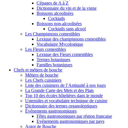
Cépages de A à Z
Dictionnaire du vin et de la vigne
Boissons alcoolisées
Cocktails
Boissons non-alcoolisées
Cocktails sans alcool
Les Champignons comestibles
Lexique des champignons comestibles
Vocabulaire Mycologique
Les Fleurs comestibles
Lexique des Fleurs comestibles
Termes botaniques
Familles botaniques
Chefs et métiers de bouche
Métiers de bouche
Les Chefs cuisiniers
Liste des cuisiniers de l’Antiquité à nos jours
La Grande Carte des Mets et des Plats
Top 10 des écoles hôtelières dans le monde
Ustensiles et vocabulaire technique de cuisine
Dictionnaire des termes organoleptiques
Événements gastronomiques
Fêtes gastronomiques par région française
Evénements gastronomiques par pays
Argot de Bouche