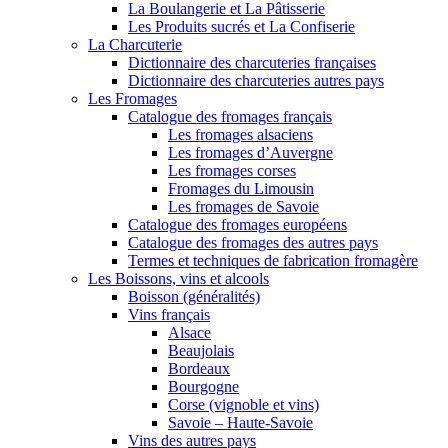
La Boulangerie et La Pâtisserie
Les Produits sucrés et La Confiserie
La Charcuterie
Dictionnaire des charcuteries françaises
Dictionnaire des charcuteries autres pays
Les Fromages
Catalogue des fromages français
Les fromages alsaciens
Les fromages d’Auvergne
Les fromages corses
Fromages du Limousin
Les fromages de Savoie
Catalogue des fromages européens
Catalogue des fromages des autres pays
Termes et techniques de fabrication fromagère
Les Boissons, vins et alcools
Boisson (généralités)
Vins français
Alsace
Beaujolais
Bordeaux
Bourgogne
Corse (vignoble et vins)
Savoie – Haute-Savoie
Vins des autres pays