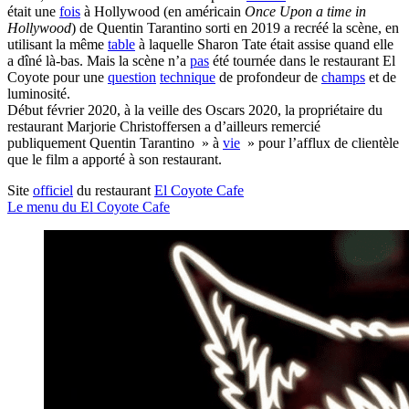
était une
fois
à Hollywood (en américain
Once Upon a time in
Hollywood
) de Quentin Tarantino sorti en 2019 a recréé la scène, en
utilisant la même
table
à laquelle Sharon Tate était assise quand elle
a dîné là-bas. Mais la scène n’a
pas
été tournée dans le restaurant El
Coyote pour une
question
technique
de profondeur de
champs
et de
luminosité.
Début février 2020, à la veille des Oscars 2020, la propriétaire du
restaurant Marjorie Christoffersen a d’ailleurs remercié
publiquement Quentin Tarantino » à
vie
» pour l’afflux de clientèle
que le film a apporté à son restaurant.
Site
officiel
du restaurant
El Coyote Cafe
Le menu du El Coyote Cafe