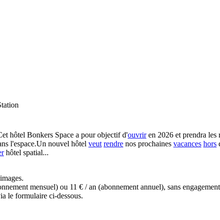
tation
et hôtel Bonkers Space a pour objectif d'
ouvrir
en 2026 et prendra les 
ans l'espace.Un nouvel hôtel
veut
rendre
nos prochaines
vacances
hors
d
er
hôtel spatial...
s images.
(abonnement mensuel) ou 11 € / an (abonnement annuel), sans engagemen
a le formulaire ci-dessous.