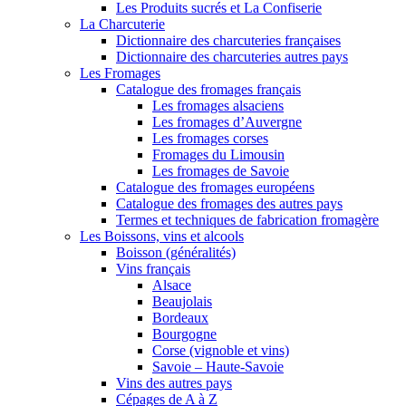
Les Produits sucrés et La Confiserie
La Charcuterie
Dictionnaire des charcuteries françaises
Dictionnaire des charcuteries autres pays
Les Fromages
Catalogue des fromages français
Les fromages alsaciens
Les fromages d’Auvergne
Les fromages corses
Fromages du Limousin
Les fromages de Savoie
Catalogue des fromages européens
Catalogue des fromages des autres pays
Termes et techniques de fabrication fromagère
Les Boissons, vins et alcools
Boisson (généralités)
Vins français
Alsace
Beaujolais
Bordeaux
Bourgogne
Corse (vignoble et vins)
Savoie – Haute-Savoie
Vins des autres pays
Cépages de A à Z