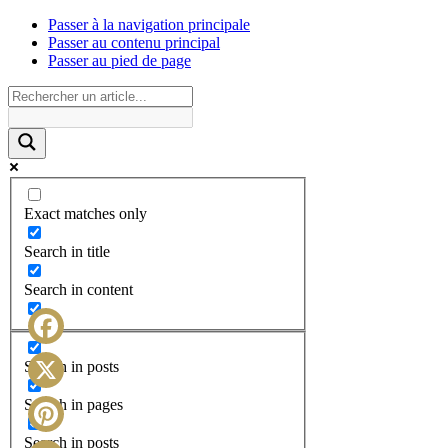
Passer à la navigation principale
Passer au contenu principal
Passer au pied de page
Exact matches only
Search in title
Search in content
Facebook
Search in posts
X
Search in pages
Search in posts
Pinterest