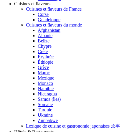
Cuisines et flaveurs
Cuisines et flaveurs de France
Corse
Guadeloupe
Cuisines et flaveurs du monde
Afghanistan
Albanie
Belize
Chypre
Crète
Érythrée
Éthiopie
Grèce
Maroc
Mexique
Monaco
Namibie
Nicaragua
Samoa (îles)
Somalie
Turquie
Ukraine
Zimbabwe
Lexique de cuisine et gastronomie japonaises 炊事
Hôtels & Restaurants