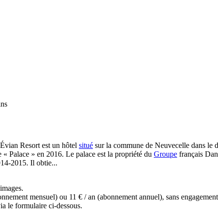
ins
Évian Resort est un hôtel
situé
sur la commune de Neuvecelle dans le di
le « Palace » en 2016. Le palace est la propriété du
Groupe
français Dano
4-2015. Il obtie...
s images.
(abonnement mensuel) ou 11 € / an (abonnement annuel), sans engagemen
a le formulaire ci-dessous.