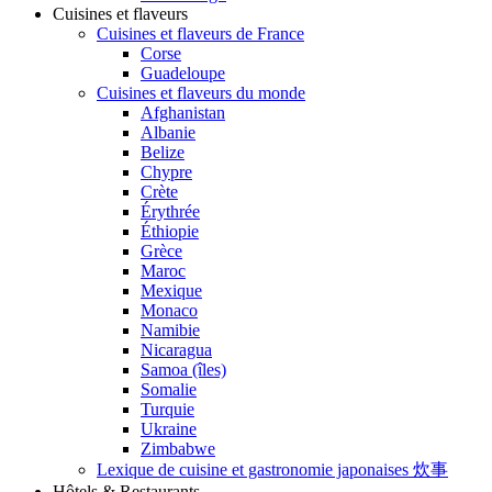
Cuisines et flaveurs
Cuisines et flaveurs de France
Corse
Guadeloupe
Cuisines et flaveurs du monde
Afghanistan
Albanie
Belize
Chypre
Crète
Érythrée
Éthiopie
Grèce
Maroc
Mexique
Monaco
Namibie
Nicaragua
Samoa (îles)
Somalie
Turquie
Ukraine
Zimbabwe
Lexique de cuisine et gastronomie japonaises 炊事
Hôtels & Restaurants