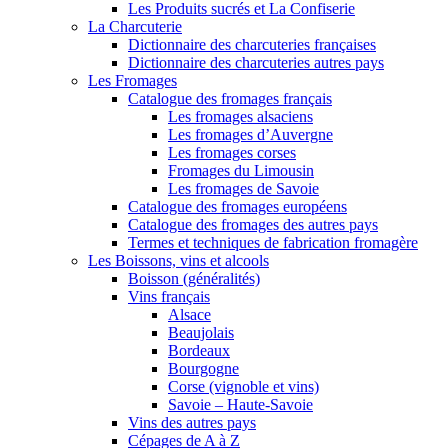
Les Produits sucrés et La Confiserie
La Charcuterie
Dictionnaire des charcuteries françaises
Dictionnaire des charcuteries autres pays
Les Fromages
Catalogue des fromages français
Les fromages alsaciens
Les fromages d’Auvergne
Les fromages corses
Fromages du Limousin
Les fromages de Savoie
Catalogue des fromages européens
Catalogue des fromages des autres pays
Termes et techniques de fabrication fromagère
Les Boissons, vins et alcools
Boisson (généralités)
Vins français
Alsace
Beaujolais
Bordeaux
Bourgogne
Corse (vignoble et vins)
Savoie – Haute-Savoie
Vins des autres pays
Cépages de A à Z