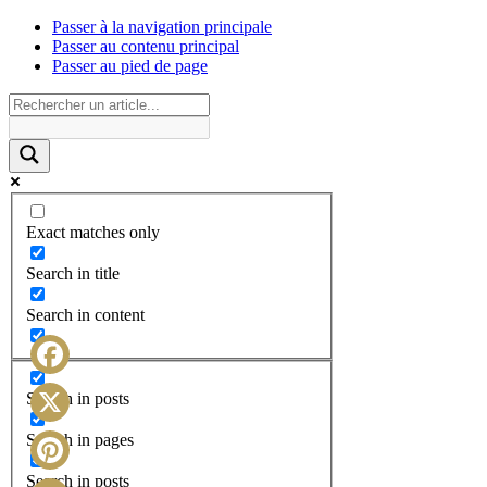
Passer à la navigation principale
Passer au contenu principal
Passer au pied de page
Exact matches only
Search in title
Search in content
Facebook
Search in posts
X
Search in pages
Search in posts
Pinterest