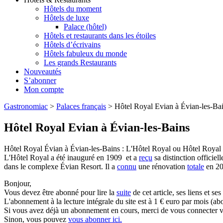
Hôtels du moment
Hôtels de luxe
Palace (hôtel)
Hôtels et restaurants dans les étoiles
Hôtels d’écrivains
Hôtels fabuleux du monde
Les grands Restaurants
Nouveautés
S’abonner
Mon compte
Gastronomiac
>
Palaces français
>
Hôtel Royal Evian à Évian-les-Ba
Hôtel Royal Evian à Évian-les-Bains
Hôtel Royal Évian à Évian-les-Bains : L'Hôtel Royal ou Hôtel Royal 
L'Hôtel Royal a été inauguré en 1909 et a
reçu
sa distinction officiel
dans le complexe Évian Resort. Il a
connu
une rénovation
totale
en 201
Bonjour,
Vous devez être abonné pour lire la
suite
de cet article, ses liens et se
L'abonnement à la lecture intégrale du site est à 1 € euro par mois 
Si vous avez déjà un abonnement en cours, merci de vous connecter vi
Sinon, vous pouvez
vous abonner ici.