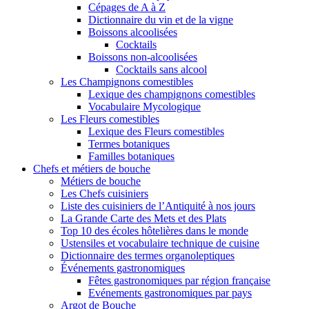
Cépages de A à Z
Dictionnaire du vin et de la vigne
Boissons alcoolisées
Cocktails
Boissons non-alcoolisées
Cocktails sans alcool
Les Champignons comestibles
Lexique des champignons comestibles
Vocabulaire Mycologique
Les Fleurs comestibles
Lexique des Fleurs comestibles
Termes botaniques
Familles botaniques
Chefs et métiers de bouche
Métiers de bouche
Les Chefs cuisiniers
Liste des cuisiniers de l’Antiquité à nos jours
La Grande Carte des Mets et des Plats
Top 10 des écoles hôtelières dans le monde
Ustensiles et vocabulaire technique de cuisine
Dictionnaire des termes organoleptiques
Événements gastronomiques
Fêtes gastronomiques par région française
Evénements gastronomiques par pays
Argot de Bouche