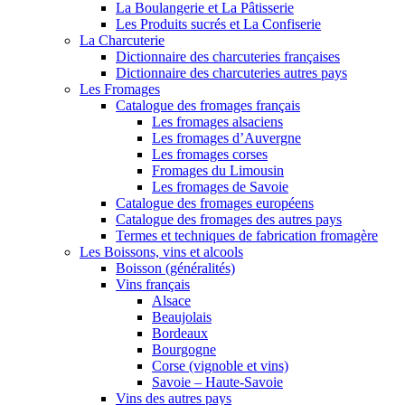
La Boulangerie et La Pâtisserie
Les Produits sucrés et La Confiserie
La Charcuterie
Dictionnaire des charcuteries françaises
Dictionnaire des charcuteries autres pays
Les Fromages
Catalogue des fromages français
Les fromages alsaciens
Les fromages d’Auvergne
Les fromages corses
Fromages du Limousin
Les fromages de Savoie
Catalogue des fromages européens
Catalogue des fromages des autres pays
Termes et techniques de fabrication fromagère
Les Boissons, vins et alcools
Boisson (généralités)
Vins français
Alsace
Beaujolais
Bordeaux
Bourgogne
Corse (vignoble et vins)
Savoie – Haute-Savoie
Vins des autres pays