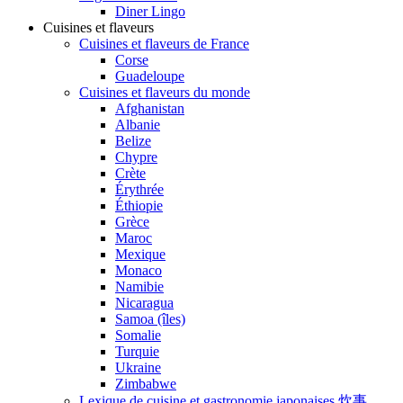
Diner Lingo
Cuisines et flaveurs
Cuisines et flaveurs de France
Corse
Guadeloupe
Cuisines et flaveurs du monde
Afghanistan
Albanie
Belize
Chypre
Crète
Érythrée
Éthiopie
Grèce
Maroc
Mexique
Monaco
Namibie
Nicaragua
Samoa (îles)
Somalie
Turquie
Ukraine
Zimbabwe
Lexique de cuisine et gastronomie japonaises 炊事