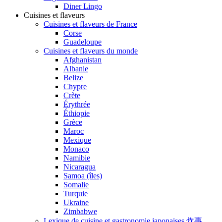
Diner Lingo
Cuisines et flaveurs
Cuisines et flaveurs de France
Corse
Guadeloupe
Cuisines et flaveurs du monde
Afghanistan
Albanie
Belize
Chypre
Crète
Érythrée
Éthiopie
Grèce
Maroc
Mexique
Monaco
Namibie
Nicaragua
Samoa (îles)
Somalie
Turquie
Ukraine
Zimbabwe
Lexique de cuisine et gastronomie japonaises 炊事