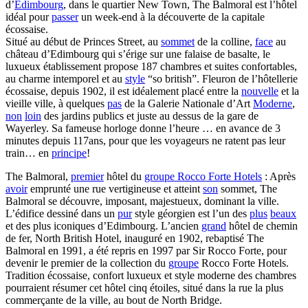
d’
Edimbourg
, dans le quartier New Town, The Balmoral est l’hôtel
idéal pour
passer
un week-end à la découverte de la capitale
écossaise.
Situé au début de Princes Street, au
sommet
de la colline,
face
au
château d’Edimbourg qui s’érige sur une falaise de basalte, le
luxueux établissement propose 187 chambres et suites confortables,
au charme intemporel et au
style
“so british”. Fleuron de l’hôtellerie
écossaise, depuis 1902, il est idéalement placé entre la
nouvelle
et la
vieille ville, à quelques
pas
de la Galerie Nationale d’Art
Moderne
,
non
loin
des jardins publics et juste au dessus de la gare de
Wayerley. Sa fameuse horloge donne l’heure … en avance de 3
minutes depuis 117ans, pour que les voyageurs ne ratent pas leur
train… en
principe
!
The Balmoral,
premier
hôtel du
groupe Rocco Forte Hotels
: Après
avoir
emprunté une rue vertigineuse et atteint
son
sommet, The
Balmoral se découvre, imposant, majestueux, dominant la ville.
L’édifice dessiné dans un
pur
style géorgien est l’un des
plus
beaux
et des plus iconiques d’Edimbourg. L’ancien
grand
hôtel de chemin
de fer, North British Hotel, inauguré en 1902, rebaptisé The
Balmoral en 1991, a été repris en 1997 par Sir Rocco Forte, pour
devenir le premier de la collection du
groupe
Rocco Forte Hotels.
Tradition écossaise, confort luxueux et style moderne des chambres
pourraient résumer cet hôtel cinq étoiles, situé dans la rue la plus
commerçante de la ville, au bout de North Bridge.