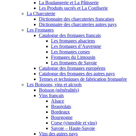
La Boulangerie et La Pâtisserie
Les Produits sucrés et La Confiserie
La Charcuterie
Dictionnaire des charcuteries françaises
Dictionnaire des charcuteries autres pays
Les Fromages
Catalogue des fromages français
Les fromages alsaciens
Les fromages d’Auvergne
Les fromages corses
Fromages du Limousin
Les fromages de Savoie
Catalogue des fromages européens
Catalogue des fromages des autres pays
Termes et techniques de fabrication fromagère
Les Boissons, vins et alcools
Boisson (généralités)
Vins français
Alsace
Beaujolais
Bordeaux
Bourgogne
Corse (vignoble et vins)
Savoie – Haute-Savoie
Vins des autres pays