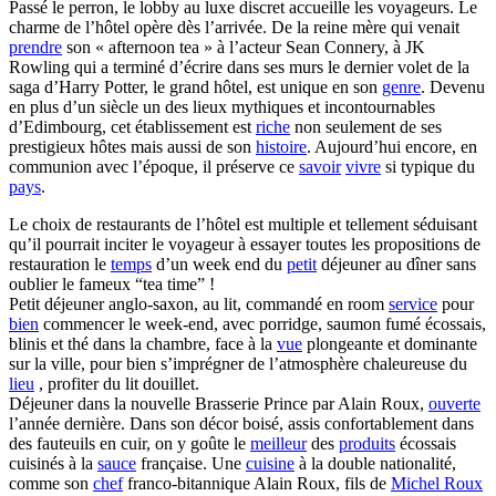
Passé le perron, le lobby au luxe discret accueille les voyageurs. Le
charme de l’hôtel opère dès l’arrivée. De la reine mère qui venait
prendre
son « afternoon tea » à l’acteur Sean Connery, à JK
Rowling qui a terminé d’écrire dans ses murs le dernier volet de la
saga d’Harry Potter, le grand hôtel, est unique en son
genre
. Devenu
en plus d’un siècle un des lieux mythiques et incontournables
d’Edimbourg, cet établissement est
riche
non seulement de ses
prestigieux hôtes mais aussi de son
histoire
. Aujourd’hui encore, en
communion avec l’époque, il préserve ce
savoir
vivre
si typique du
pays
.
Le choix de restaurants de l’hôtel est multiple et tellement séduisant
qu’il pourrait inciter le voyageur à essayer toutes les propositions de
restauration le
temps
d’un week end du
petit
déjeuner au dîner sans
oublier le fameux “tea time” !
Petit déjeuner anglo-saxon, au lit, commandé en room
service
pour
bien
commencer le week-end, avec porridge, saumon fumé écossais,
blinis et thé dans la chambre, face à la
vue
plongeante et dominante
sur la ville, pour bien s’imprégner de l’atmosphère chaleureuse du
lieu
, profiter du lit douillet.
Déjeuner dans la nouvelle Brasserie Prince par Alain Roux,
ouverte
l’année dernière. Dans son décor boisé, assis confortablement dans
des fauteuils en cuir, on y goûte le
meilleur
des
produits
écossais
cuisinés à la
sauce
française. Une
cuisine
à la double nationalité,
comme son
chef
franco-bitannique Alain Roux, fils de
Michel Roux