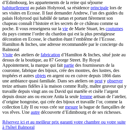
d’Edimbourg, les appartements de la reine qui séjourne
habituellement
au palais Holyrood, sa résidence
principale
lors de
ses visites en Ecosse. Il faut demander Andrew, l’un des guides du
palais Holyrood qui habillé de tartan et portant fièrement son
chapeau connaît l’histoire et les secrets de ce château comme sa
poche. Il vous renseignera sur la
vie
de Marie Stuart, les
coutumes
du pays comme l’ordre du chardon qui est la plus prestigieuse
décoration en Ecosse, le chardon étant l’emblème de l’Ecosse.
Hamilton & Inches, une adresse recommandée par le concierge du
Balmoral
Visite
des ateliers de
fabrication
d’Hamilton & Inches, situé juste au
dessus de la boutique, au 87 George Street. By Royal
Appointement, la marque qui fait
partie
des fournisseurs de la
couronne, fabrique des bijoux, crée des montres, des lustres, des
trophées et autres
objets
en argent ou en cuivre depuis 1866 dans
une ambiance quasi familiale. Dans ses ateliers on
peut
y
observer
treize artisans fidèles à la maison comme Rully, maître graveur qui y
travaille depuis vingt ans ou David qui martèle et cisèle l’argent
depuis douze ans ou encore Anita la seule
femme
artisan de l’atelier,
d’origine hongroise, qui crée des bijoux et travaille l’or, comme la
collection Lily II ou vous crée sur
mesure
la bague de fiançailles de
vos rêves. Une
autre
découverte d’Edimbourg et de ses richesses.
Réservez ici et au meilleur prix garanti votre chambre ou votre suite
à l'hôtel Balmoral