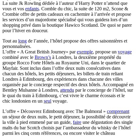
La suite Jk Rowling dédiée à l’auteur d’Harry Potter n’attend que
vous et vos
enfants
. Comble du chic, la suite de 120 m2, Scone &
Crombie offre de petits cadeaux en cachemire à l’arrivée et propose
les services d’un majordome spécialisé qui vous guidera lors d’un
shopping privé dans la boutique Hawico Scotland. De quoi se parer
pour l’hiver en douceur.
Tout au
long
de l’année, l’hôtel propose des offres saisonnières et
personnalisées.
L’offre « A Great British Journey» par
exemple
, propose un
voyage
combiné avec le
Brown’s
à Londres, la deuxième propriété du
groupe Rocco Forte Hôtels au Royaume Uni, dans le quartier de
Mayfair. Sont inclus dans l’offre deux nuits consécutives dans
chacun des hôtels, les petits déjeuners, les billets de train reliant
Londres à Edimbourg, des expériences dans chacune des villes
organisée par le concierge respectif des deux hôtels. Accompagné en
Bentley Mulsanne à Londres,
attendu
par le concierge de l’hôtel, sur
le quai du train à Edimbourg, c’est vivre le charme écossais et le
chic londonien en un
seul
voyage.
L’offre « Découvrez Edimbourg avec The Balmoral »
comprenant
un séjour de deux nuits, le petit déjeuner, la possibilité de découvrir
la ville à pied emmené par un guide,
faire
une dégustation des single
malts du bar Scotch choisis par l’ambassadeur du whisky de l’hôtel
parmi les cinq cents références, ou encore visiter le château