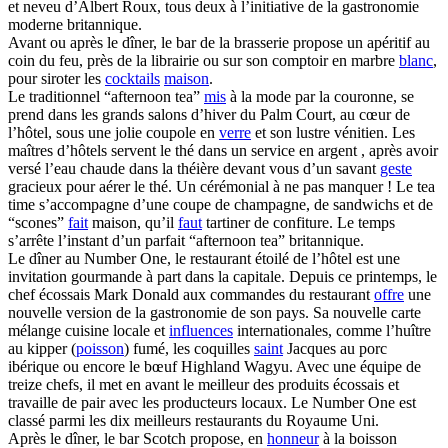
et neveu d’Albert Roux, tous deux à l’initiative de la gastronomie
moderne britannique.
Avant ou après le dîner, le bar de la brasserie propose un apéritif au
coin du feu, près de la librairie ou sur son comptoir en marbre
blanc
,
pour siroter les
cocktails
maison
.
Le traditionnel “afternoon tea”
mis
à la mode par la couronne, se
prend dans les grands salons d’hiver du Palm Court, au cœur de
l’hôtel, sous une jolie coupole en
verre
et son lustre vénitien. Les
maîtres d’hôtels servent le thé dans un service en argent , après avoir
versé l’eau chaude dans la théière devant vous d’un savant
geste
gracieux pour aérer le thé. Un cérémonial à ne pas manquer ! Le tea
time s’accompagne d’une coupe de champagne, de sandwichs et de
“scones”
fait
maison, qu’il
faut
tartiner de confiture. Le temps
s’arrête l’instant d’un parfait “afternoon tea” britannique.
Le dîner au Number One, le restaurant étoilé de l’hôtel est une
invitation gourmande à part dans la capitale. Depuis ce printemps, le
chef écossais Mark Donald aux commandes du restaurant
offre
une
nouvelle version de la gastronomie de son pays. Sa nouvelle carte
mélange cuisine locale et
influences
internationales, comme l’huître
au kipper (
poisson
) fumé, les coquilles
saint
Jacques au porc
ibérique ou encore le bœuf Highland Wagyu. Avec une équipe de
treize chefs, il met en avant le meilleur des produits écossais et
travaille de pair avec les producteurs locaux. Le Number One est
classé parmi les dix meilleurs restaurants du Royaume Uni.
Après le dîner, le bar Scotch propose, en
honneur
à la boisson