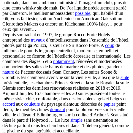
nationale, dans une ambiance intimiste à l’image d’un club, plus de
cinq cents whisky single malt. De l’or liquide précieusement gardé
par Cameron, le meilleur ambassadeur
possible
, qui, habillé d’un
kilt, vous fait tester, soit un Auchentoshan American Oak soit un
Glenrothes Makers ou encore un Kilchoman 100% Islay… pour
ceux qui savent…
Depuis son rachat en 1997, le groupe Rocco Forte Hotels
entreprend des
travaux
d’embellissement dans l’ensemble de l’hôtel,
pilotés par Olga Polizzi, la sœur de Sir Rocco Forte. A
coup
de
millions de pounds le groupe entretient, modernise, embellit et
personnalise ce fleuron de l’hôtellerie écossaise et internationale. Les
chambres des étages 5 et 6
notamment
, rénovées et modernisées
comportent des salles de bains de marbre et des photos grandeur
nature
de l’acteur écossais Sean Connery. Les suites Scone &
Crombie, les chambres avec vue sur la vieille ville, ainsi que la
suite
présidentielle, les chambres Princes Street et la suite Royale, la suite
Glamis sont les dernières rénovations réalisées en 2018 et 2019.
Aujourd’hui, les 167 chambres et les 20 suites possèdent toutes le
même style, chic, confortable, dans des tons bleus, gris et beiges en
accord
aux
couleurs
du paysage alentour, décorées de
papier
peint
fleuri, de meubles chinés
donnant
pour la plupart vue sur la vieille
ville, le château d’Edimbourg ou sur la colline d’Arthur’s Seat situé
dans le parc d’Holyrood … Le luxe
simple
sans ostentation se
décline partout dans les chambres et dans l’hôtel en général, comme
la piscine du spa, agréable et accueillante.