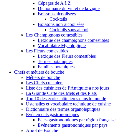
Cépages de A à Z
Dictionnaire du vin et de la vigne
Boissons alcoolisées
Cocktails
Boissons non-alcoolisées
Cocktails sans alcool
Les Champignons comestibles
Lexique des champignons comestibles
Vocabulaire Mycologique
Les Fleurs comestibles
Lexique des Fleurs comestibles
Termes botaniques
Familles botaniques
Chefs et métiers de bouche
Métiers de bouche
Les Chefs cuisiniers
Liste des cuisiniers de l’Antiquité à nos jours
La Grande Carte des Mets et des Plats
Top 10 des écoles hôtelières dans le monde
Ustensiles et vocabulaire technique de cuisine
Dictionnaire des termes organoleptiques
Événements gastronomiques
Fêtes gastronomiques par région française
Evénements gastronomiques par pays
Argot de Bouche