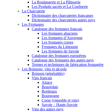
La Boulangerie et La Pâtisserie
Les Produits sucrés et La Confiserie
La Charcuterie
Dictionnaire des charcuteries françaises
Dictionnaire des charcuteries autres pays
Les Fromages
Catalogue des fromages français
Les fromages alsaciens
Les fromages d’Auvergne
Les fromages corses
Fromages du Limousin
Les fromages de Savoie
Catalogue des fromages européens
Catalogue des fromages des autres pays
Termes et techniques de fabrication fromagère
Les Boissons, vins et alcools
Boisson (généralités)
Vins français
Alsace
Beaujolais
Bordeaux
Bourgogne
Corse (vignoble et vins)
Savoie – Haute-Savoie
Vins des autres pays