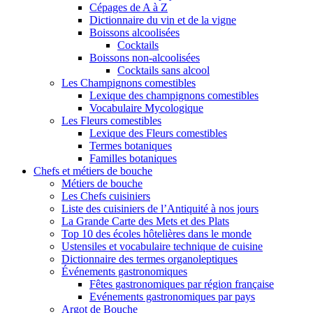
Cépages de A à Z
Dictionnaire du vin et de la vigne
Boissons alcoolisées
Cocktails
Boissons non-alcoolisées
Cocktails sans alcool
Les Champignons comestibles
Lexique des champignons comestibles
Vocabulaire Mycologique
Les Fleurs comestibles
Lexique des Fleurs comestibles
Termes botaniques
Familles botaniques
Chefs et métiers de bouche
Métiers de bouche
Les Chefs cuisiniers
Liste des cuisiniers de l’Antiquité à nos jours
La Grande Carte des Mets et des Plats
Top 10 des écoles hôtelières dans le monde
Ustensiles et vocabulaire technique de cuisine
Dictionnaire des termes organoleptiques
Événements gastronomiques
Fêtes gastronomiques par région française
Evénements gastronomiques par pays
Argot de Bouche