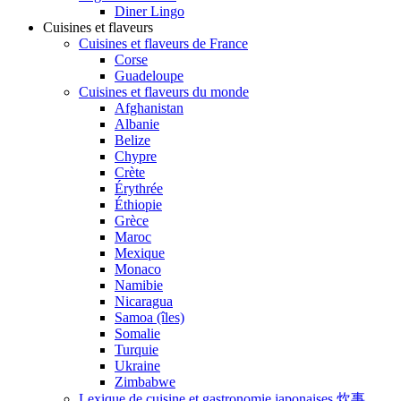
Diner Lingo
Cuisines et flaveurs
Cuisines et flaveurs de France
Corse
Guadeloupe
Cuisines et flaveurs du monde
Afghanistan
Albanie
Belize
Chypre
Crète
Érythrée
Éthiopie
Grèce
Maroc
Mexique
Monaco
Namibie
Nicaragua
Samoa (îles)
Somalie
Turquie
Ukraine
Zimbabwe
Lexique de cuisine et gastronomie japonaises 炊事