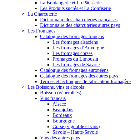
La Boulangerie et La Pâtisserie
Les Produits sucrés et La Confiserie
La Charcuterie
Dictionnaire des charcuteries françaises
Dictionnaire des charcuteries autres pays
Les Fromages
Catalogue des fromages français
Les fromages alsaciens
Les fromages d’Auvergne
Les fromages corses
Fromages du Limousin
Les fromages de Savoie
Catalogue des fromages européens
Catalogue des fromages des autres pays
Termes et techniques de fabrication fromagère
Les Boissons, vins et alcools
Boisson (généralités)
Vins français
Alsace
Beaujolais
Bordeaux
Bourgogne
Corse (vignoble et vins)
Savoie – Haute-Savoie
Vins des autres pays