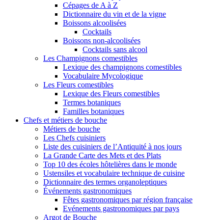
Cépages de A à Z
Dictionnaire du vin et de la vigne
Boissons alcoolisées
Cocktails
Boissons non-alcoolisées
Cocktails sans alcool
Les Champignons comestibles
Lexique des champignons comestibles
Vocabulaire Mycologique
Les Fleurs comestibles
Lexique des Fleurs comestibles
Termes botaniques
Familles botaniques
Chefs et métiers de bouche
Métiers de bouche
Les Chefs cuisiniers
Liste des cuisiniers de l’Antiquité à nos jours
La Grande Carte des Mets et des Plats
Top 10 des écoles hôtelières dans le monde
Ustensiles et vocabulaire technique de cuisine
Dictionnaire des termes organoleptiques
Événements gastronomiques
Fêtes gastronomiques par région française
Evénements gastronomiques par pays
Argot de Bouche