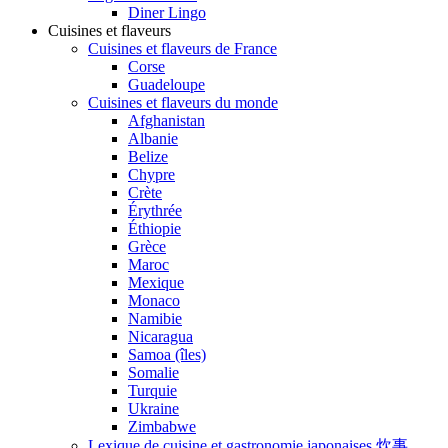
Diner Lingo
Cuisines et flaveurs
Cuisines et flaveurs de France
Corse
Guadeloupe
Cuisines et flaveurs du monde
Afghanistan
Albanie
Belize
Chypre
Crète
Érythrée
Éthiopie
Grèce
Maroc
Mexique
Monaco
Namibie
Nicaragua
Samoa (îles)
Somalie
Turquie
Ukraine
Zimbabwe
Lexique de cuisine et gastronomie japonaises 炊事