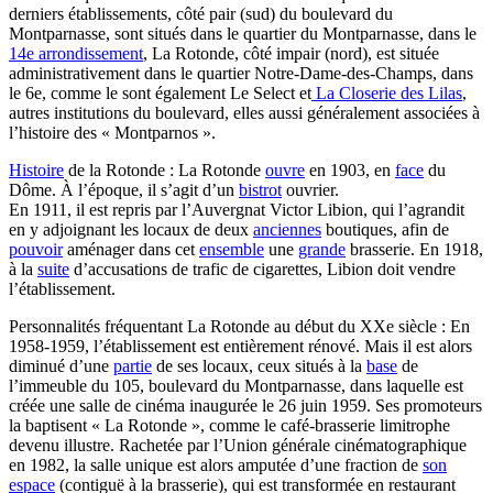
derniers établissements, côté pair (sud) du boulevard du
Montparnasse, sont situés dans le quartier du Montparnasse, dans le
14e arrondissement
, La Rotonde, côté impair (nord), est située
administrativement dans le quartier Notre-Dame-des-Champs, dans
le 6e, comme le sont également Le Select et
La Closerie des Lilas
,
autres institutions du boulevard, elles aussi généralement associées à
l’histoire des « Montparnos ».
Histoire
de la Rotonde : La Rotonde
ouvre
en 1903, en
face
du
Dôme. À l’époque, il s’agit d’un
bistrot
ouvrier.
En 1911, il est repris par l’Auvergnat Victor Libion, qui l’agrandit
en y adjoignant les locaux de deux
anciennes
boutiques, afin de
pouvoir
aménager dans cet
ensemble
une
grande
brasserie. En 1918,
à la
suite
d’accusations de trafic de cigarettes, Libion doit vendre
l’établissement.
Personnalités fréquentant La Rotonde au début du XXe siècle : En
1958-1959, l’établissement est entièrement rénové. Mais il est alors
diminué d’une
partie
de ses locaux, ceux situés à la
base
de
l’immeuble du 105, boulevard du Montparnasse, dans laquelle est
créée une salle de cinéma inaugurée le 26 juin 1959. Ses promoteurs
la baptisent « La Rotonde », comme le café-brasserie limitrophe
devenu illustre. Rachetée par l’Union générale cinématographique
en 1982, la salle unique est alors amputée d’une fraction de
son
espace
(contiguë à la brasserie), qui est transformée en restaurant