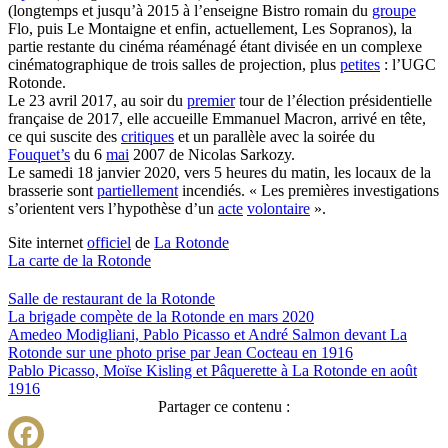
(longtemps et jusqu’à 2015 à l’enseigne Bistro romain du
groupe
Flo, puis Le Montaigne et enfin, actuellement, Les Sopranos), la
partie restante du cinéma réaménagé étant divisée en un complexe
cinématographique de trois salles de projection, plus
petites
: l’UGC
Rotonde.
Le 23 avril 2017, au soir du
premier
tour de l’élection présidentielle
française de 2017, elle accueille Emmanuel Macron, arrivé en tête,
ce qui suscite des
critiques
et un parallèle avec la soirée du
Fouquet’s
du 6
mai
2007 de Nicolas Sarkozy.
Le samedi 18 janvier 2020, vers 5 heures du matin, les locaux de la
brasserie sont
partiellement
incendiés. « Les premières investigations
s’orientent vers l’hypothèse d’un
acte
volontaire
».
Site internet
officiel
de
La Rotonde
La carte de la Rotonde
Salle de restaurant de la Rotonde
La brigade compète de la Rotonde en mars 2020
Amedeo Modigliani, Pablo Picasso et André Salmon devant La
Rotonde sur une photo prise par Jean Cocteau en 1916
Pablo Picasso, Moïse Kisling et Pâquerette à La Rotonde en août
1916
Partager ce contenu :