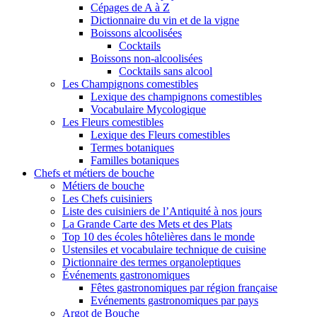
Cépages de A à Z
Dictionnaire du vin et de la vigne
Boissons alcoolisées
Cocktails
Boissons non-alcoolisées
Cocktails sans alcool
Les Champignons comestibles
Lexique des champignons comestibles
Vocabulaire Mycologique
Les Fleurs comestibles
Lexique des Fleurs comestibles
Termes botaniques
Familles botaniques
Chefs et métiers de bouche
Métiers de bouche
Les Chefs cuisiniers
Liste des cuisiniers de l’Antiquité à nos jours
La Grande Carte des Mets et des Plats
Top 10 des écoles hôtelières dans le monde
Ustensiles et vocabulaire technique de cuisine
Dictionnaire des termes organoleptiques
Événements gastronomiques
Fêtes gastronomiques par région française
Evénements gastronomiques par pays
Argot de Bouche