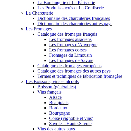
La Boulangerie et La Pâtisserie
Les Produits sucrés et La Confiserie
La Charcuterie
Dictionnaire des charcuteries françaises
Dictionnaire des charcuteries autres pays
Les Fromages
Catalogue des fromages français
Les fromages alsaciens
Les fromages d’Auvergne
Les fromages corses
Fromages du Limousin
Les fromages de Savoie
Catalogue des fromages européens
Catalogue des fromages des autres pays
Termes et techniques de fabrication fromagère
Les Boissons, vins et alcools
Boisson (généralités)
Vins français
Alsace
Beaujolais
Bordeaux
Bourgogne
Corse (vignoble et vins)
Savoie – Haute-Savoie
Vins des autres pays