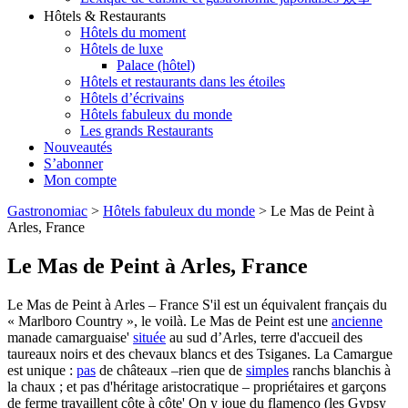
Hôtels & Restaurants
Hôtels du moment
Hôtels de luxe
Palace (hôtel)
Hôtels et restaurants dans les étoiles
Hôtels d’écrivains
Hôtels fabuleux du monde
Les grands Restaurants
Nouveautés
S’abonner
Mon compte
Gastronomiac
>
Hôtels fabuleux du monde
>
Le Mas de Peint à
Arles, France
Le Mas de Peint à Arles, France
Le Mas de Peint à Arles – France S'il est un équivalent français du
« Marlboro Country », le voilà. Le Mas de Peint est une
ancienne
manade camarguaise'
située
au sud d’Arles, terre d'accueil des
taureaux noirs et des chevaux blancs et des Tsiganes. La Camargue
est unique :
pas
de châteaux –rien que de
simples
ranchs blanchis à
la chaux ; et pas d'héritage aristocratique – propriétaires et garçons
de ferme travaillent côte à côte' On y joue du flamenco (les Gypsy