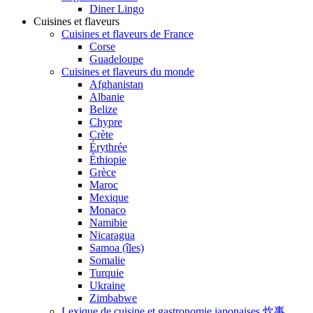
Diner Lingo
Cuisines et flaveurs
Cuisines et flaveurs de France
Corse
Guadeloupe
Cuisines et flaveurs du monde
Afghanistan
Albanie
Belize
Chypre
Crète
Érythrée
Éthiopie
Grèce
Maroc
Mexique
Monaco
Namibie
Nicaragua
Samoa (îles)
Somalie
Turquie
Ukraine
Zimbabwe
Lexique de cuisine et gastronomie japonaises 炊事