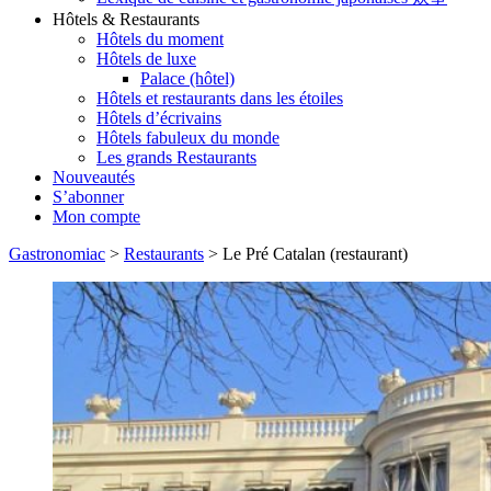
Hôtels & Restaurants
Hôtels du moment
Hôtels de luxe
Palace (hôtel)
Hôtels et restaurants dans les étoiles
Hôtels d’écrivains
Hôtels fabuleux du monde
Les grands Restaurants
Nouveautés
S’abonner
Mon compte
Gastronomiac
>
Restaurants
>
Le Pré Catalan (restaurant)