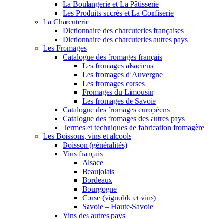
La Boulangerie et La Pâtisserie
Les Produits sucrés et La Confiserie
La Charcuterie
Dictionnaire des charcuteries françaises
Dictionnaire des charcuteries autres pays
Les Fromages
Catalogue des fromages français
Les fromages alsaciens
Les fromages d’Auvergne
Les fromages corses
Fromages du Limousin
Les fromages de Savoie
Catalogue des fromages européens
Catalogue des fromages des autres pays
Termes et techniques de fabrication fromagère
Les Boissons, vins et alcools
Boisson (généralités)
Vins français
Alsace
Beaujolais
Bordeaux
Bourgogne
Corse (vignoble et vins)
Savoie – Haute-Savoie
Vins des autres pays