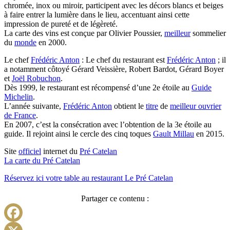
chromée, inox ou miroir, participent avec les décors blancs et beiges
à faire entrer la lumière dans le lieu, accentuant ainsi cette
impression de pureté et de légèreté.
La carte des vins est conçue par Olivier Poussier,
meilleur
sommelier
du
monde
en 2000.
Le chef
Frédéric Anton
: Le chef du restaurant est
Frédéric Anton
; il
a notamment côtoyé Gérard Veissière, Robert Bardot, Gérard Boyer
et
Joël Robuchon
.
Dès 1999, le restaurant est récompensé d’une 2e étoile au
Guide
Michelin
.
L’année suivante,
Frédéric Anton
obtient le
titre
de
meilleur ouvrier
de France
.
En 2007, c’est la consécration avec l’obtention de la 3e étoile au
guide. Il rejoint ainsi le cercle des cinq toques
Gault Millau
en 2015.
Site
officiel
internet du
Pré Catelan
La carte du Pré Catelan
Réservez ici votre table au restaurant Le Pré Catelan
Partager ce contenu :
Facebook