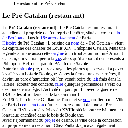
Le restaurant Le Pré Catelan
Le Pré Catalan (restaurant)
Le Pré Catalan (restaurant)
: Le Pré Catelan est un restaurant
actuellement propriété de l’entreprise Lenôtre, situé au cœur du
bois
de Boulogne
dans le
16e arrondissement
de Paris.
Histoire
du Pré Catalan : L’origine du
nom
de « Pré Catelan » vient
du capitaine des chasses de Louis XIV, Théophile Catelan. Mais une
légende attribue aussi cette
origine
à un troubadour nommé Arnault
Catelan, qui y aurait perdu la
vie
, alors qu’il apportait des présents à
Philippe le Bel, de la part de Béatrice de Savoie.
Autrefois
simple
pré, on y extrayait les pierres qui servaient à paver
les allées du bois de Boulogne. Après la fermeture des carrières, il
devint un parc d’attraction où l’on venait boire du
lait
frais dans la
laiterie, écouter des concerts,
faire
quelques promenades à vélo ou
des tours de manège. L’activité du parc prit fin avec la guerre de
1870 et les affrontements de la Commune1.
En 1905, l’architecte Guillaume Tronchet se
voit
confier par la Ville
de Paris la
construction
d’un casino-restaurant de luxe au Pré
Catelan. Il s’inspire des folies du XVIIIe siècle pour ce bâtiment en
longueur, enchâssé dans le bois de Boulogne.
Avec l’ajournement du
projet
de casino, la ville cède la concession
au propriétaire du restaurant Chez Paillard, qui avait également