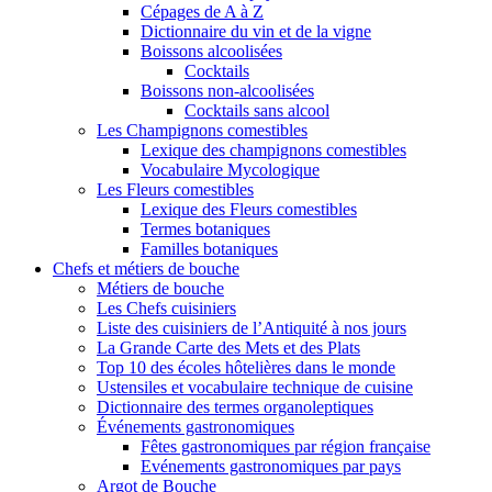
Cépages de A à Z
Dictionnaire du vin et de la vigne
Boissons alcoolisées
Cocktails
Boissons non-alcoolisées
Cocktails sans alcool
Les Champignons comestibles
Lexique des champignons comestibles
Vocabulaire Mycologique
Les Fleurs comestibles
Lexique des Fleurs comestibles
Termes botaniques
Familles botaniques
Chefs et métiers de bouche
Métiers de bouche
Les Chefs cuisiniers
Liste des cuisiniers de l’Antiquité à nos jours
La Grande Carte des Mets et des Plats
Top 10 des écoles hôtelières dans le monde
Ustensiles et vocabulaire technique de cuisine
Dictionnaire des termes organoleptiques
Événements gastronomiques
Fêtes gastronomiques par région française
Evénements gastronomiques par pays
Argot de Bouche