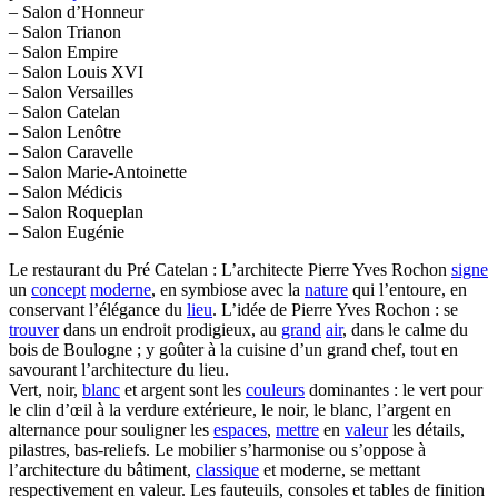
– Salon d’Honneur
– Salon Trianon
– Salon Empire
– Salon Louis XVI
– Salon Versailles
– Salon Catelan
– Salon Lenôtre
– Salon Caravelle
– Salon Marie-Antoinette
– Salon Médicis
– Salon Roqueplan
– Salon Eugénie
Le restaurant du Pré Catelan : L’architecte Pierre Yves Rochon
signe
un
concept
moderne
, en symbiose avec la
nature
qui l’entoure, en
conservant l’élégance du
lieu
. L’idée de Pierre Yves Rochon : se
trouver
dans un endroit prodigieux, au
grand
air
, dans le calme du
bois de Boulogne ; y goûter à la cuisine d’un grand chef, tout en
savourant l’architecture du lieu.
Vert, noir,
blanc
et argent sont les
couleurs
dominantes : le vert pour
le clin d’œil à la verdure extérieure, le noir, le blanc, l’argent en
alternance pour souligner les
espaces
,
mettre
en
valeur
les détails,
pilastres, bas-reliefs. Le mobilier s’harmonise ou s’oppose à
l’architecture du bâtiment,
classique
et moderne, se mettant
respectivement en valeur. Les fauteuils, consoles et tables de finition