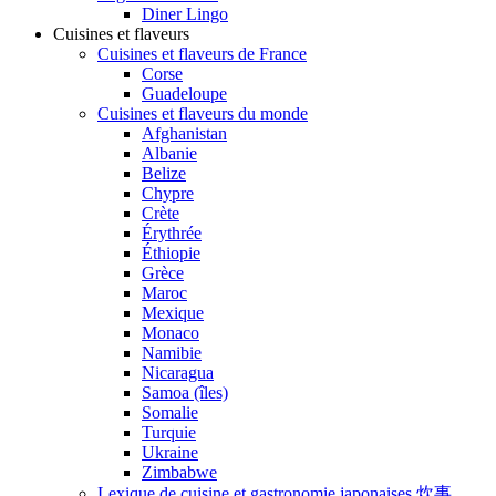
Diner Lingo
Cuisines et flaveurs
Cuisines et flaveurs de France
Corse
Guadeloupe
Cuisines et flaveurs du monde
Afghanistan
Albanie
Belize
Chypre
Crète
Érythrée
Éthiopie
Grèce
Maroc
Mexique
Monaco
Namibie
Nicaragua
Samoa (îles)
Somalie
Turquie
Ukraine
Zimbabwe
Lexique de cuisine et gastronomie japonaises 炊事