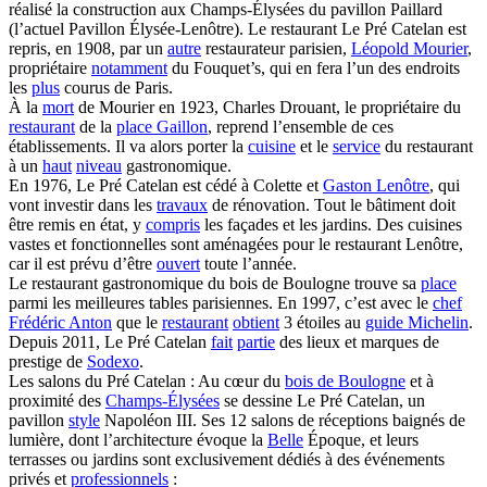
réalisé la construction aux Champs-Élysées du pavillon Paillard
(l’actuel Pavillon Élysée-Lenôtre). Le restaurant Le Pré Catelan est
repris, en 1908, par un
autre
restaurateur parisien,
Léopold Mourier
,
propriétaire
notamment
du Fouquet’s, qui en fera l’un des endroits
les
plus
courus de Paris.
À la
mort
de Mourier en 1923, Charles Drouant, le propriétaire du
restaurant
de la
place Gaillon
, reprend l’ensemble de ces
établissements. Il va alors porter la
cuisine
et le
service
du restaurant
à un
haut
niveau
gastronomique.
En 1976, Le Pré Catelan est cédé à Colette et
Gaston Lenôtre
, qui
vont investir dans les
travaux
de rénovation. Tout le bâtiment doit
être remis en état, y
compris
les façades et les jardins. Des cuisines
vastes et fonctionnelles sont aménagées pour le restaurant Lenôtre,
car il est prévu d’être
ouvert
toute l’année.
Le restaurant gastronomique du bois de Boulogne trouve sa
place
parmi les meilleures tables parisiennes. En 1997, c’est avec le
chef
Frédéric Anton
que le
restaurant
obtient
3 étoiles au
guide Michelin
.
Depuis 2011, Le Pré Catelan
fait
partie
des lieux et marques de
prestige de
Sodexo
.
Les salons du Pré Catelan : Au cœur du
bois de Boulogne
et à
proximité des
Champs-Élysées
se dessine Le Pré Catelan, un
pavillon
style
Napoléon III. Ses 12 salons de réceptions baignés de
lumière, dont l’architecture évoque la
Belle
Époque, et leurs
terrasses ou jardins sont exclusivement dédiés à des événements
privés et
professionnels
: