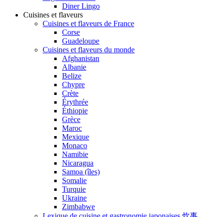
Diner Lingo
Cuisines et flaveurs
Cuisines et flaveurs de France
Corse
Guadeloupe
Cuisines et flaveurs du monde
Afghanistan
Albanie
Belize
Chypre
Crète
Érythrée
Éthiopie
Grèce
Maroc
Mexique
Monaco
Namibie
Nicaragua
Samoa (îles)
Somalie
Turquie
Ukraine
Zimbabwe
Lexique de cuisine et gastronomie japonaises 炊事