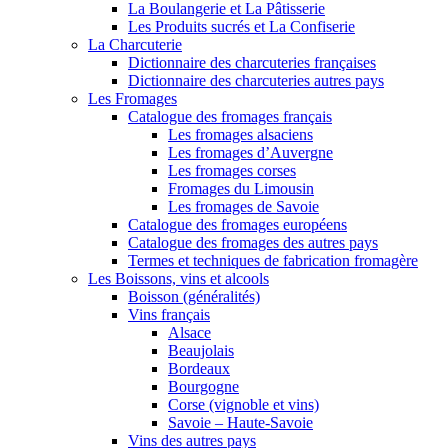
La Boulangerie et La Pâtisserie
Les Produits sucrés et La Confiserie
La Charcuterie
Dictionnaire des charcuteries françaises
Dictionnaire des charcuteries autres pays
Les Fromages
Catalogue des fromages français
Les fromages alsaciens
Les fromages d’Auvergne
Les fromages corses
Fromages du Limousin
Les fromages de Savoie
Catalogue des fromages européens
Catalogue des fromages des autres pays
Termes et techniques de fabrication fromagère
Les Boissons, vins et alcools
Boisson (généralités)
Vins français
Alsace
Beaujolais
Bordeaux
Bourgogne
Corse (vignoble et vins)
Savoie – Haute-Savoie
Vins des autres pays