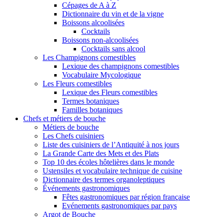
Cépages de A à Z
Dictionnaire du vin et de la vigne
Boissons alcoolisées
Cocktails
Boissons non-alcoolisées
Cocktails sans alcool
Les Champignons comestibles
Lexique des champignons comestibles
Vocabulaire Mycologique
Les Fleurs comestibles
Lexique des Fleurs comestibles
Termes botaniques
Familles botaniques
Chefs et métiers de bouche
Métiers de bouche
Les Chefs cuisiniers
Liste des cuisiniers de l’Antiquité à nos jours
La Grande Carte des Mets et des Plats
Top 10 des écoles hôtelières dans le monde
Ustensiles et vocabulaire technique de cuisine
Dictionnaire des termes organoleptiques
Événements gastronomiques
Fêtes gastronomiques par région française
Evénements gastronomiques par pays
Argot de Bouche