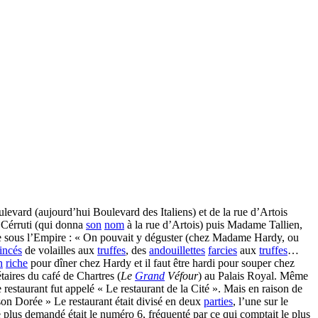
ulevard (aujourd’hui Boulevard des Italiens) et de la rue d’Artois
e Cérruti (qui donna
son
nom
à la rue d’Artois) puis Madame Tallien,
re sous l’Empire : « On pouvait y déguster (chez Madame Hardy, ou
incés
de volailles aux
truffes
, des
andouillettes
farcies
aux
truffes
…
n
riche
pour dîner chez Hardy et il faut être hardi pour souper chez
aires du café de Chartres (
Le
Grand
Véfour
) au Palais Royal. Même
restaurant fut appelé « Le restaurant de la Cité ». Mais en raison de
ison Dorée » Le restaurant était divisé en deux
parties
, l’une sur le
e plus demandé était le numéro 6, fréquenté par ce qui comptait le plus