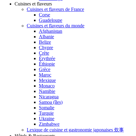
Cuisines et flaveurs
Cuisines et flaveurs de France
Corse
Guadeloupe
Cuisines et flaveurs du monde
Afghanistan
Albanie
Belize
Chypre
Crète
Érythrée
Éthiopie
Grèce
Maroc
Mexique
Monaco
Namibie
Nicaragua
Samoa (îles)
Somalie
Turquie
Ukraine
Zimbabwe
Lexique de cuisine et gastronomie japonaises 炊事
Hôtels & Restaurants