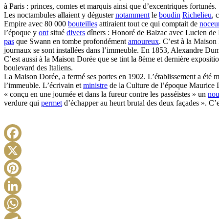
à Paris : princes, comtes et marquis ainsi que d’excentriques fortunés.
Les noctambules allaient y déguster
notamment
le
boudin
Richelieu
, 
Empire avec 80 000
bouteilles
attiraient tout ce qui comptait de
noceu
l’époque y
ont
situé
divers
dîners : Honoré de Balzac avec Lucien d
pas
que Swann en tombe profondément
amoureux
. C’est à la Maison
journaux se sont installées dans l’immeuble. En 1853, Alexandre Duma
C’est aussi à la Maison Dorée que se tint la 8ème et dernière exposit
boulevard des Italiens.
La Maison Dorée, a fermé ses portes en 1902. L’établissement a été m
l’immeuble. L’écrivain et
ministre
de la Culture de l’époque Maurice D
« conçu en une journée et dans la fureur contre les passéistes » un
no
verdure qui
permet
d’échapper au heurt brutal des deux façades ». C’