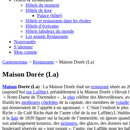
Hôtels du moment
Hôtels de luxe
Palace (hôtel)
Hôtels et restaurants dans les étoiles
Hôtels d’écrivains
Hôtels fabuleux du monde
Les grands Restaurants
Nouveautés
S’abonner
Mon compte
Gastronomiac
>
Restaurants
>
Maison Dorée (La)
Maison Dorée (La)
Maison
Dorée (La)
: La Maison Dorée était un
restaurant
située au 
(aujourd’hui
rue Laffitte
), préalablement à la Maison Dorée s’élevait l
» Notre-Dame de Thermidor « , la
plus
célèbre des Merveilleuses, av
Hardi) les
meilleures
côtelettes
de la capitale, des membres de
volaille
qui donneraient de l’appétit à un agonisant. » C’était l’endroit le plus 
Riche » (le Café Riche était de l’autre côté de la rue Laffitte).L’établ
si la
date
de 1839 figure sur la façade de l’immeuble, on ignore quand f
son aménagement luxueux, des
peintures
, des glaces, des dorures sur
boulevard réservée au « tout venant », l’autre, rue Laffitte pour les h