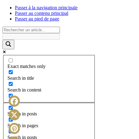
Passer à la navigation principale
Passer au contenu principal
Passer au pied de page
Exact matches only
Search in title
Search in content
Facebook
Search in posts
X
Search in pages
Search in posts
Pinterest