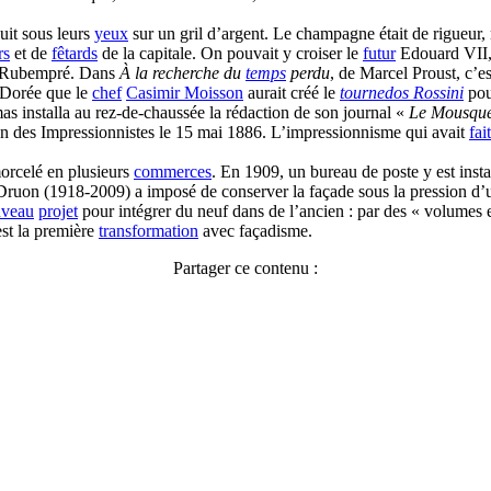
cuit sous leurs
yeux
sur un gril d’argent. Le champagne était de rigueur,
rs
et de
fêtards
de la capitale. On pouvait y croiser le
futur
Edouard VII,
e Rubempré. Dans
À la recherche du
temps
perdu
, de Marcel Proust, c’e
 Dorée que le
chef
Casimir Moisson
aurait créé le
tournedos Rossini
pou
s installa au rez-de-chaussée la rédaction de son journal «
Le Mousque
ion des Impressionnistes le 15 mai 1886. L’impressionnisme qui avait
fait
orcelé en plusieurs
commerces
. En 1909, un bureau de poste y est inst
ruon (1918-2009) a imposé de conserver la façade sous la pression d’un
uveau
projet
pour intégrer du neuf dans de l’ancien : par des « volumes 
est la première
transformation
avec façadisme.
Partager ce contenu :
Facebook
X
Pinterest
LinkedIn