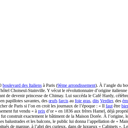
20
boulevard des Italiens
à Paris (
9ème arrondissement
). À l’angle du bo
’hôtel Choiseul-Stainville. Y vécut le révolutionnaire d’origine italienn
ant de devenir princesse de Chimay. Lui succéda le Café Hardy, célèb
en papillotes savantes, des
œufs
farcis
au
foie gras
,
dits
Verdier
, des
ém
cher de Paris si l’on en croit les journaux de l’époque : « Il
faut
être
bie
issement fut vendu « à
prix
d’or » en 1836 aux frères Hamel, déjà propriét
ut construit exactement le bâtiment de la Maison Dorée. À l’origine, le 
 les balustrades et les balcons, le public lui donna l’appellation de « Ma
abitués de marque, à l’abri des curieux, dans de luxueux « Cabinets ». L