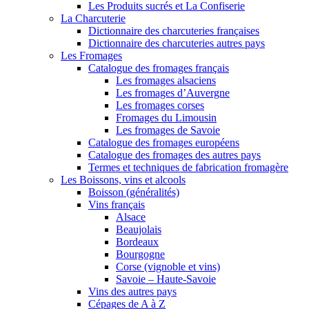
Les Produits sucrés et La Confiserie
La Charcuterie
Dictionnaire des charcuteries françaises
Dictionnaire des charcuteries autres pays
Les Fromages
Catalogue des fromages français
Les fromages alsaciens
Les fromages d’Auvergne
Les fromages corses
Fromages du Limousin
Les fromages de Savoie
Catalogue des fromages européens
Catalogue des fromages des autres pays
Termes et techniques de fabrication fromagère
Les Boissons, vins et alcools
Boisson (généralités)
Vins français
Alsace
Beaujolais
Bordeaux
Bourgogne
Corse (vignoble et vins)
Savoie – Haute-Savoie
Vins des autres pays
Cépages de A à Z