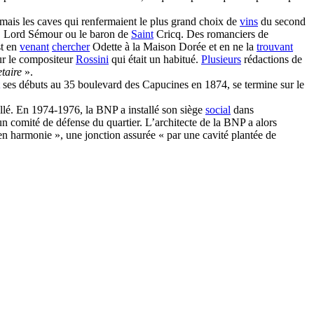
 mais les caves qui renfermaient le plus grand choix de
vins
du second
 Lord Sémour ou le baron de
Saint
Cricq. Des romanciers de
st en
venant
chercher
Odette à la Maison Dorée et en ne la
trouvant
r le compositeur
Rossini
qui était un habitué.
Plusieurs
rédactions de
taire
».
ses débuts au 35 boulevard des Capucines en 1874, se termine sur le
allé. En 1974-1976, la BNP a installé son siège
social
dans
 comité de défense du quartier. L’architecte de la BNP a alors
en harmonie », une jonction assurée « par une cavité plantée de