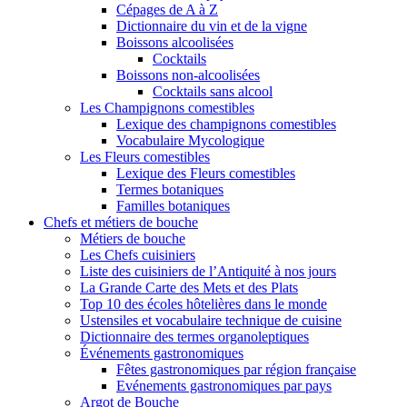
Cépages de A à Z
Dictionnaire du vin et de la vigne
Boissons alcoolisées
Cocktails
Boissons non-alcoolisées
Cocktails sans alcool
Les Champignons comestibles
Lexique des champignons comestibles
Vocabulaire Mycologique
Les Fleurs comestibles
Lexique des Fleurs comestibles
Termes botaniques
Familles botaniques
Chefs et métiers de bouche
Métiers de bouche
Les Chefs cuisiniers
Liste des cuisiniers de l’Antiquité à nos jours
La Grande Carte des Mets et des Plats
Top 10 des écoles hôtelières dans le monde
Ustensiles et vocabulaire technique de cuisine
Dictionnaire des termes organoleptiques
Événements gastronomiques
Fêtes gastronomiques par région française
Evénements gastronomiques par pays
Argot de Bouche