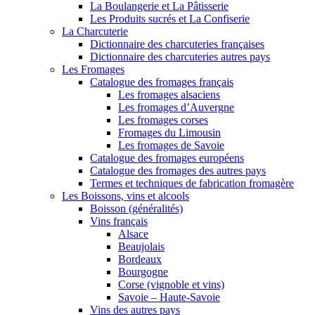
La Boulangerie et La Pâtisserie
Les Produits sucrés et La Confiserie
La Charcuterie
Dictionnaire des charcuteries françaises
Dictionnaire des charcuteries autres pays
Les Fromages
Catalogue des fromages français
Les fromages alsaciens
Les fromages d’Auvergne
Les fromages corses
Fromages du Limousin
Les fromages de Savoie
Catalogue des fromages européens
Catalogue des fromages des autres pays
Termes et techniques de fabrication fromagère
Les Boissons, vins et alcools
Boisson (généralités)
Vins français
Alsace
Beaujolais
Bordeaux
Bourgogne
Corse (vignoble et vins)
Savoie – Haute-Savoie
Vins des autres pays