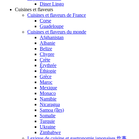
Diner Lingo
Cuisines et flaveurs
Cuisines et flaveurs de France
Corse
Guadeloupe
Cuisines et flaveurs du monde
Afghanistan
Albanie
Belize
Chypre
Crète
Érythrée
Éthiopie
Grèce
Maroc
Mexique
Monaco
Namibie
Nicaragua
Samoa (îles)
Somalie
Turquie
Ukraine
Zimbabwe
Lexique de cuisine et gastronomie japonaises 炊事