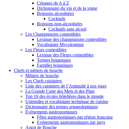
Cépages de A à Z
Dictionnaire du vin et de la vigne
Boissons alcoolisées
Cocktails
Boissons non-alcoolisées
Cocktails sans alcool
Les Champignons comestibles
Lexique des champignons comestibles
Vocabulaire Mycologique
Les Fleurs comestibles
Lexique des Fleurs comestibles
Termes botaniques
Familles botaniques
Chefs et métiers de bouche
Métiers de bouche
Les Chefs cuisiniers
Liste des cuisiniers de l’Antiquité à nos jours
La Grande Carte des Mets et des Plats
Top 10 des écoles hôtelières dans le monde
Ustensiles et vocabulaire technique de cuisine
Dictionnaire des termes organoleptiques
Événements gastronomiques
Fêtes gastronomiques par région française
Evénements gastronomiques par pays
Argot de Bouche