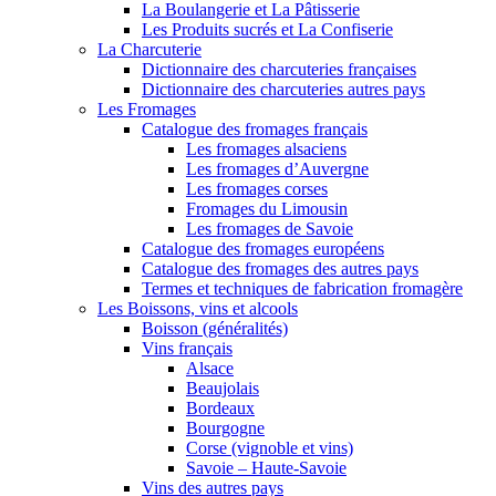
La Boulangerie et La Pâtisserie
Les Produits sucrés et La Confiserie
La Charcuterie
Dictionnaire des charcuteries françaises
Dictionnaire des charcuteries autres pays
Les Fromages
Catalogue des fromages français
Les fromages alsaciens
Les fromages d’Auvergne
Les fromages corses
Fromages du Limousin
Les fromages de Savoie
Catalogue des fromages européens
Catalogue des fromages des autres pays
Termes et techniques de fabrication fromagère
Les Boissons, vins et alcools
Boisson (généralités)
Vins français
Alsace
Beaujolais
Bordeaux
Bourgogne
Corse (vignoble et vins)
Savoie – Haute-Savoie
Vins des autres pays