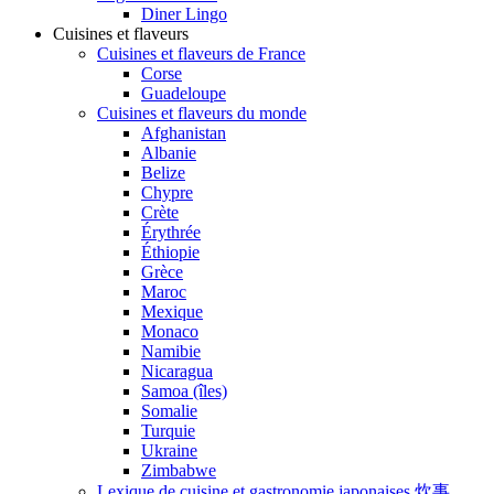
Diner Lingo
Cuisines et flaveurs
Cuisines et flaveurs de France
Corse
Guadeloupe
Cuisines et flaveurs du monde
Afghanistan
Albanie
Belize
Chypre
Crète
Érythrée
Éthiopie
Grèce
Maroc
Mexique
Monaco
Namibie
Nicaragua
Samoa (îles)
Somalie
Turquie
Ukraine
Zimbabwe
Lexique de cuisine et gastronomie japonaises 炊事