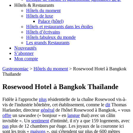
Hôtels & Restaurants
Hôtels du moment
Hôtels de luxe
Palace (hôtel)
Hôtels et restaurants dans les étoiles
Hôtels d’écrivains
Hôtels fabuleux du monde
Les grands Restaurants
Nouveautés
S’abonner
Mon compte
Gastronomiac
>
Hôtels du moment
>
Rosewood Hotel à Bangkok
Thaïlande
Rosewood Hotel à Bangkok Thaïlande
Fidèle à l'approche
plus
résidentielle de la chaîne Rosewood vis-à-
vis de l'industrie hôtelière, cet établissement, comme le
dit
Thomas
Harlander, directeur
général
de l'hôtel Rosewood à Bangkok, « vous
offre
un sawasdee (« bonjour » en
langue
thaï) avec un câlin
invisible ». Un
sentiment
d'intimité, il n'y a que 159 logements, avec
pas
plus de 12 chambres par étage. Les joyaux de la couronne ici
sont les trois «
maisons
», qui s'étendent sur plus de 600 mètres