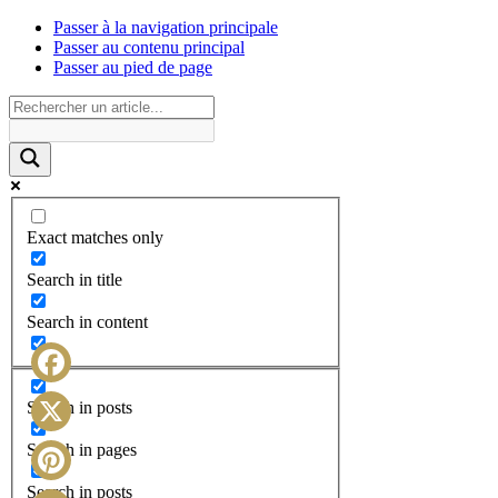
Passer à la navigation principale
Passer au contenu principal
Passer au pied de page
Exact matches only
Search in title
Search in content
Facebook
Search in posts
X
Search in pages
Search in posts
Pinterest