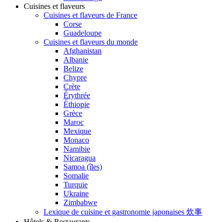
Cuisines et flaveurs
Cuisines et flaveurs de France
Corse
Guadeloupe
Cuisines et flaveurs du monde
Afghanistan
Albanie
Belize
Chypre
Crète
Érythrée
Éthiopie
Grèce
Maroc
Mexique
Monaco
Namibie
Nicaragua
Samoa (îles)
Somalie
Turquie
Ukraine
Zimbabwe
Lexique de cuisine et gastronomie japonaises 炊事
Hôtels & Restaurants