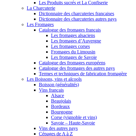
Les Produits sucrés et La Confiserie
La Charcuterie
Dictionnaire des charcuteries françaises
Dictionnaire des charcuteries autres pays
Les Fromages
Catalogue des fromages français
Les fromages alsaciens
Les fromages d’Auvergne
Les fromages corses
Fromages du Limousin
Les fromages de Savoie
Catalogue des fromages européens
Catalogue des fromages des autres pays
Termes et techniques de fabrication fromagère
Les Boissons, vins et alcools
Boisson (généralités)
Vins français
Alsace
Beaujolais
Bordeaux
Bourgogne
Corse (vignoble et vins)
Savoie – Haute-Savoie
Vins des autres pays
Cépages de A à Z