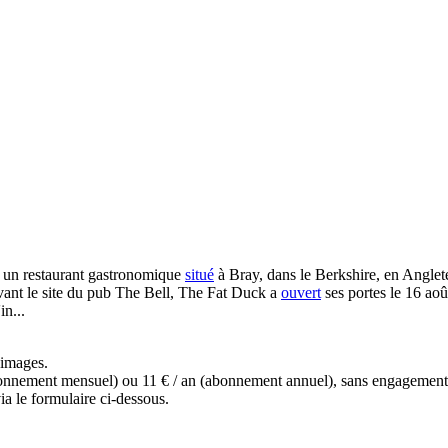
t un restaurant gastronomique
situé
à Bray, dans le Berkshire, en Angleter
vant le site du pub The Bell, The Fat Duck a
ouvert
ses portes le 16 ao
in...
s images.
(abonnement mensuel) ou 11 € / an (abonnement annuel), sans engagemen
ia le formulaire ci-dessous.