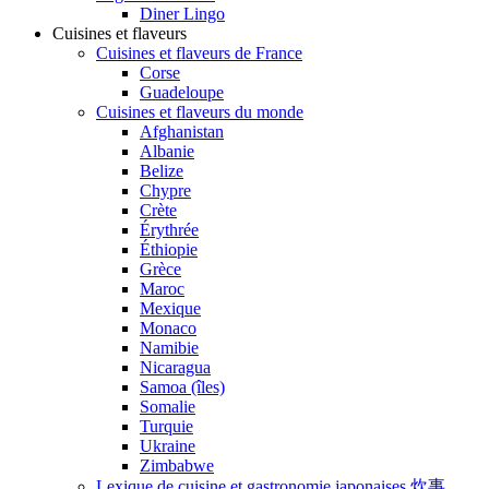
Diner Lingo
Cuisines et flaveurs
Cuisines et flaveurs de France
Corse
Guadeloupe
Cuisines et flaveurs du monde
Afghanistan
Albanie
Belize
Chypre
Crète
Érythrée
Éthiopie
Grèce
Maroc
Mexique
Monaco
Namibie
Nicaragua
Samoa (îles)
Somalie
Turquie
Ukraine
Zimbabwe
Lexique de cuisine et gastronomie japonaises 炊事