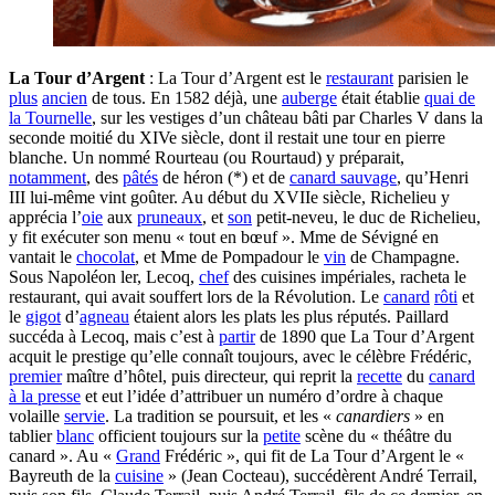
La Tour d’Argent
: La Tour d’Argent est le
restaurant
parisien le
plus
ancien
de tous. En 1582 déjà, une
auberge
était établie
quai de
la Tournelle
, sur les vestiges d’un château bâti par Charles V dans la
seconde moitié du XIVe siècle, dont il restait une tour en pierre
blanche. Un nommé Rourteau (ou Rourtaud) y préparait,
notamment
, des
pâtés
de héron (*) et de
canard sauvage
, qu’Henri
III lui-même vint goûter. Au début du XVIIe siècle, Richelieu y
apprécia l’
oie
aux
pruneaux
, et
son
petit-neveu, le duc de Richelieu,
y fit exécuter son menu « tout en bœuf ». Mme de Sévigné en
vantait le
chocolat
, et Mme de Pompadour le
vin
de Champagne.
Sous Napoléon ler, Lecoq,
chef
des cuisines impériales, racheta le
restaurant, qui avait souffert lors de la Révolution. Le
canard
rôti
et
le
gigot
d’
agneau
étaient alors les plats les plus réputés. Paillard
succéda à Lecoq, mais c’est à
partir
de 1890 que La Tour d’Argent
acquit le prestige qu’elle connaît toujours, avec le célèbre Frédéric,
premier
maître d’hôtel, puis directeur, qui reprit la
recette
du
canard
à la presse
et eut l’idée d’attribuer un numéro d’ordre à chaque
volaille
servie
. La tradition se poursuit, et les «
canardiers
» en
tablier
blanc
officient toujours sur la
petite
scène du « théâtre du
canard ». Au «
Grand
Frédéric », qui fit de La Tour d’Argent le «
Bayreuth de la
cuisine
» (Jean Cocteau), succédèrent André Terrail,