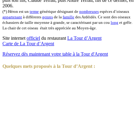
puis son fils, Claude Terrail, puis André Terrail, fils de ce dernier, en
2006.
(*) Héron est un
terme
générique désignant de
nombreuses
espèces d’oiseaux
appartenant
à différents
genres
de la
famille
des Ardéidés. Ce sont des oiseaux
échassiers de taille moyenne à grande, se caractérisant par un cou
long
et grêle.
La chair de cet oiseau était très appréciée au Moyen-âge.
Site internet
officiel
du restaurant
La Tour d’Argent
Carte de La Tour d’Argent
Réservez dès maintenant votre table à la Tour d'Argent
Quelques mets proposés à la Tour d’Argent :