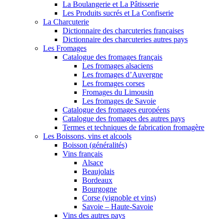
La Boulangerie et La Pâtisserie
Les Produits sucrés et La Confiserie
La Charcuterie
Dictionnaire des charcuteries françaises
Dictionnaire des charcuteries autres pays
Les Fromages
Catalogue des fromages français
Les fromages alsaciens
Les fromages d’Auvergne
Les fromages corses
Fromages du Limousin
Les fromages de Savoie
Catalogue des fromages européens
Catalogue des fromages des autres pays
Termes et techniques de fabrication fromagère
Les Boissons, vins et alcools
Boisson (généralités)
Vins français
Alsace
Beaujolais
Bordeaux
Bourgogne
Corse (vignoble et vins)
Savoie – Haute-Savoie
Vins des autres pays