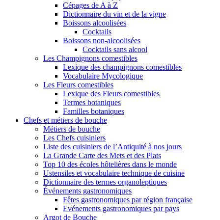
Cépages de A à Z
Dictionnaire du vin et de la vigne
Boissons alcoolisées
Cocktails
Boissons non-alcoolisées
Cocktails sans alcool
Les Champignons comestibles
Lexique des champignons comestibles
Vocabulaire Mycologique
Les Fleurs comestibles
Lexique des Fleurs comestibles
Termes botaniques
Familles botaniques
Chefs et métiers de bouche
Métiers de bouche
Les Chefs cuisiniers
Liste des cuisiniers de l’Antiquité à nos jours
La Grande Carte des Mets et des Plats
Top 10 des écoles hôtelières dans le monde
Ustensiles et vocabulaire technique de cuisine
Dictionnaire des termes organoleptiques
Événements gastronomiques
Fêtes gastronomiques par région française
Evénements gastronomiques par pays
Argot de Bouche