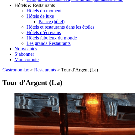
Hôtels & Restaurants
Hôtels du moment
Hôtels de luxe
Palace (hôtel)
Hôtels et restaurants dans les étoiles
Hôtels d’écrivains
Hôtels fabuleux du monde
Les grands Restaurants
Nouveautés
S’abonner
Mon compte
Gastronomiac
>
Restaurants
>
Tour d’Argent (La)
Tour d’Argent (La)