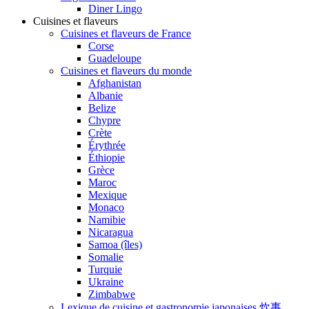
Diner Lingo
Cuisines et flaveurs
Cuisines et flaveurs de France
Corse
Guadeloupe
Cuisines et flaveurs du monde
Afghanistan
Albanie
Belize
Chypre
Crète
Érythrée
Éthiopie
Grèce
Maroc
Mexique
Monaco
Namibie
Nicaragua
Samoa (îles)
Somalie
Turquie
Ukraine
Zimbabwe
Lexique de cuisine et gastronomie japonaises 炊事