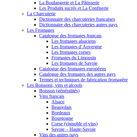
La Boulangerie et La Pâtisserie
Les Produits sucrés et La Confiserie
La Charcuterie
Dictionnaire des charcuteries françaises
Dictionnaire des charcuteries autres pays
Les Fromages
Catalogue des fromages français
Les fromages alsaciens
Les fromages d’Auvergne
Les fromages corses
Fromages du Limousin
Les fromages de Savoie
Catalogue des fromages européens
Catalogue des fromages des autres pays
Termes et techniques de fabrication fromagère
Les Boissons, vins et alcools
Boisson (généralités)
Vins français
Alsace
Beaujolais
Bordeaux
Bourgogne
Corse (vignoble et vins)
Savoie – Haute-Savoie
Vins des autres pays