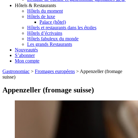
Hôtels & Restaurants
Hôtels du moment
Hôtels de luxe
Palace (hôtel)
Hôtels et restaurants dans les étoiles
Hôtels d’écrivains
Hôtels fabuleux du monde
Les grands Restaurants
Nouveautés
S’abonner
Mon compte
Gastronomiac
>
Fromages européens
>
Appenzeller (fromage
suisse)
Appenzeller (fromage suisse)