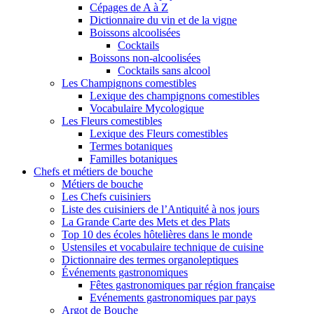
Cépages de A à Z
Dictionnaire du vin et de la vigne
Boissons alcoolisées
Cocktails
Boissons non-alcoolisées
Cocktails sans alcool
Les Champignons comestibles
Lexique des champignons comestibles
Vocabulaire Mycologique
Les Fleurs comestibles
Lexique des Fleurs comestibles
Termes botaniques
Familles botaniques
Chefs et métiers de bouche
Métiers de bouche
Les Chefs cuisiniers
Liste des cuisiniers de l’Antiquité à nos jours
La Grande Carte des Mets et des Plats
Top 10 des écoles hôtelières dans le monde
Ustensiles et vocabulaire technique de cuisine
Dictionnaire des termes organoleptiques
Événements gastronomiques
Fêtes gastronomiques par région française
Evénements gastronomiques par pays
Argot de Bouche