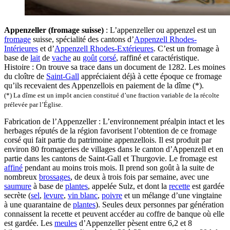
Appenzeller (fromage suisse)
: L’appenzeller ou appenzel est un
fromage
suisse, spécialité des cantons d’
Appenzell Rhodes-
Intérieures
et d’
Appenzell Rhodes-Extérieures
. C’est un fromage à
base de
lait
de
vache
au
goût
corsé
, raffiné et caractéristique.
Histoire : On trouve sa trace dans un document de 1282. Les moines
du cloître de
Saint-Gall
appréciaient déjà à cette époque ce fromage
qu’ils recevaient des Appenzellois en paiement de la dîme (*).
(*) La dîme est un i
mpôt ancien constitué d’une
fraction
variable de la récolte
prélevée par l’Église.
Fabrication de l’Appenzeller : L’environnement préalpin intact et les
herbages réputés de la région favorisent l’obtention de ce fromage
corsé qui fait partie du patrimoine appenzellois. Il est produit par
environ 80 fromageries de villages dans le canton d’Appenzell et en
partie dans les cantons de Saint-Gall et Thurgovie. Le fromage est
affiné
pendant au moins trois mois. Il prend son goût à la suite de
nombreux
brossages
, de deux à trois fois par semaine, avec une
saumure
à base de
plantes
, appelée Sulz, et dont la
recette
est gardée
secrète (
sel
,
levure
,
vin blanc
,
poivre
et un mélange d’une vingtaine
à une quarantaine de
plantes
). Seules deux personnes par génération
connaissent la recette et peuvent accéder au coffre de banque où elle
est gardée. Les
meules
d’Appenzeller pèsent entre 6,2 et 8