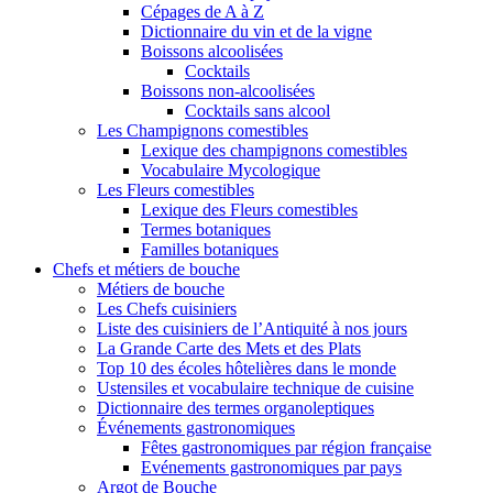
Cépages de A à Z
Dictionnaire du vin et de la vigne
Boissons alcoolisées
Cocktails
Boissons non-alcoolisées
Cocktails sans alcool
Les Champignons comestibles
Lexique des champignons comestibles
Vocabulaire Mycologique
Les Fleurs comestibles
Lexique des Fleurs comestibles
Termes botaniques
Familles botaniques
Chefs et métiers de bouche
Métiers de bouche
Les Chefs cuisiniers
Liste des cuisiniers de l’Antiquité à nos jours
La Grande Carte des Mets et des Plats
Top 10 des écoles hôtelières dans le monde
Ustensiles et vocabulaire technique de cuisine
Dictionnaire des termes organoleptiques
Événements gastronomiques
Fêtes gastronomiques par région française
Evénements gastronomiques par pays
Argot de Bouche