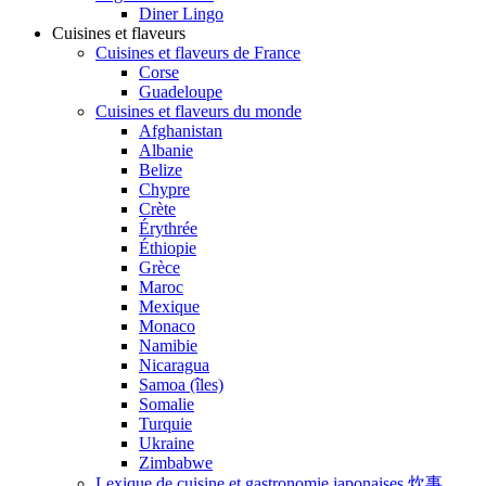
Diner Lingo
Cuisines et flaveurs
Cuisines et flaveurs de France
Corse
Guadeloupe
Cuisines et flaveurs du monde
Afghanistan
Albanie
Belize
Chypre
Crète
Érythrée
Éthiopie
Grèce
Maroc
Mexique
Monaco
Namibie
Nicaragua
Samoa (îles)
Somalie
Turquie
Ukraine
Zimbabwe
Lexique de cuisine et gastronomie japonaises 炊事