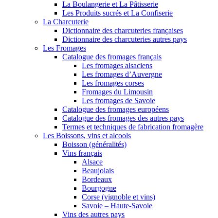
La Boulangerie et La Pâtisserie
Les Produits sucrés et La Confiserie
La Charcuterie
Dictionnaire des charcuteries françaises
Dictionnaire des charcuteries autres pays
Les Fromages
Catalogue des fromages français
Les fromages alsaciens
Les fromages d’Auvergne
Les fromages corses
Fromages du Limousin
Les fromages de Savoie
Catalogue des fromages européens
Catalogue des fromages des autres pays
Termes et techniques de fabrication fromagère
Les Boissons, vins et alcools
Boisson (généralités)
Vins français
Alsace
Beaujolais
Bordeaux
Bourgogne
Corse (vignoble et vins)
Savoie – Haute-Savoie
Vins des autres pays