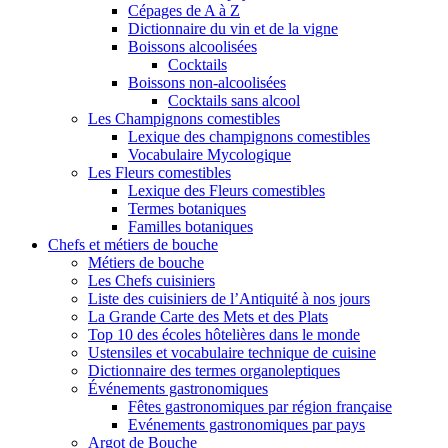
Cépages de A à Z
Dictionnaire du vin et de la vigne
Boissons alcoolisées
Cocktails
Boissons non-alcoolisées
Cocktails sans alcool
Les Champignons comestibles
Lexique des champignons comestibles
Vocabulaire Mycologique
Les Fleurs comestibles
Lexique des Fleurs comestibles
Termes botaniques
Familles botaniques
Chefs et métiers de bouche
Métiers de bouche
Les Chefs cuisiniers
Liste des cuisiniers de l’Antiquité à nos jours
La Grande Carte des Mets et des Plats
Top 10 des écoles hôtelières dans le monde
Ustensiles et vocabulaire technique de cuisine
Dictionnaire des termes organoleptiques
Événements gastronomiques
Fêtes gastronomiques par région française
Evénements gastronomiques par pays
Argot de Bouche