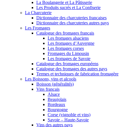
La Boulangerie et La Pâtisserie
Les Produits sucrés et La Confiserie
La Charcuterie
Dictionnaire des charcuteries françaises
Dictionnaire des charcuteries autres pays
Les Fromages
Catalogue des fromages français
Les fromages alsaciens
Les fromages d’Auvergne
Les fromages corses
Fromages du Limousin
Les fromages de Savoie
Catalogue des fromages européens
Catalogue des fromages des autres pays
Termes et techniques de fabrication fromagère
Les Boissons, vins et alcools
Boisson (généralités)
Vins français
Alsace
Beaujolais
Bordeaux
Bourgogne
Corse (vignoble et vins)
Savoie – Haute-Savoie
Vins des autres pays