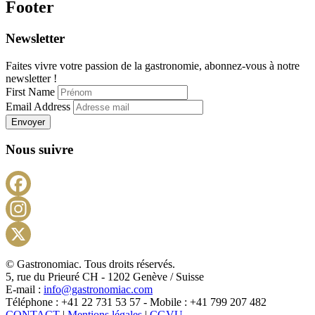
Footer
Newsletter
Faites vivre votre passion de la gastronomie, abonnez-vous à notre
newsletter !
First Name
Email Address
Envoyer
Nous suivre
Facebook
Instagram
X
© Gastronomiac. Tous droits réservés.
5, rue du Prieuré CH - 1202 Genève / Suisse
E-mail :
info@gastronomiac.com
Téléphone : +41 22 731 53 57 - Mobile : +41 799 207 482
CONTACT
|
Mentions légales
|
CGVU