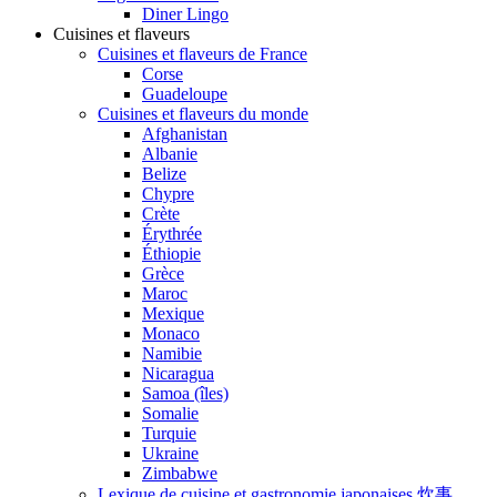
Diner Lingo
Cuisines et flaveurs
Cuisines et flaveurs de France
Corse
Guadeloupe
Cuisines et flaveurs du monde
Afghanistan
Albanie
Belize
Chypre
Crète
Érythrée
Éthiopie
Grèce
Maroc
Mexique
Monaco
Namibie
Nicaragua
Samoa (îles)
Somalie
Turquie
Ukraine
Zimbabwe
Lexique de cuisine et gastronomie japonaises 炊事