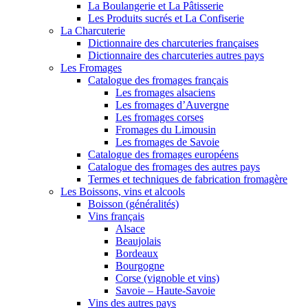
La Boulangerie et La Pâtisserie
Les Produits sucrés et La Confiserie
La Charcuterie
Dictionnaire des charcuteries françaises
Dictionnaire des charcuteries autres pays
Les Fromages
Catalogue des fromages français
Les fromages alsaciens
Les fromages d’Auvergne
Les fromages corses
Fromages du Limousin
Les fromages de Savoie
Catalogue des fromages européens
Catalogue des fromages des autres pays
Termes et techniques de fabrication fromagère
Les Boissons, vins et alcools
Boisson (généralités)
Vins français
Alsace
Beaujolais
Bordeaux
Bourgogne
Corse (vignoble et vins)
Savoie – Haute-Savoie
Vins des autres pays