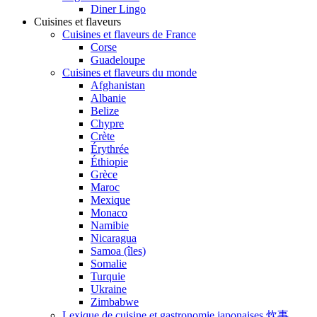
Diner Lingo
Cuisines et flaveurs
Cuisines et flaveurs de France
Corse
Guadeloupe
Cuisines et flaveurs du monde
Afghanistan
Albanie
Belize
Chypre
Crète
Érythrée
Éthiopie
Grèce
Maroc
Mexique
Monaco
Namibie
Nicaragua
Samoa (îles)
Somalie
Turquie
Ukraine
Zimbabwe
Lexique de cuisine et gastronomie japonaises 炊事