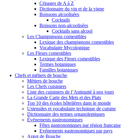
Cépages de A à Z
Dictionnaire du vin et de la vigne
Boissons alcoolisées
Cocktails
Boissons non-alcoolisées
Cocktails sans alcool
Les Champignons comestibles
Lexique des champignons comestibles
Vocabulaire Mycologique
Les Fleurs comestibles
Lexique des Fleurs comestibles
Termes botaniques
Familles botaniques
Chefs et métiers de bouche
Métiers de bouche
Les Chefs cuisiniers
Liste des cuisiniers de l’Antiquité à nos jours
La Grande Carte des Mets et des Plats
Top 10 des écoles hôtelières dans le monde
Ustensiles et vocabulaire technique de cuisine
Dictionnaire des termes organoleptiques
Événements gastronomiques
Fêtes gastronomiques par région française
Evénements gastronomiques par pays
Argot de Bouche