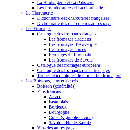
La Boulangerie et La Pâtisserie
Les Produits sucrés et La Confiserie
La Charcuterie
Dictionnaire des charcuteries françaises
Dictionnaire des charcuteries autres pays
Les Fromages
Catalogue des fromages français
Les fromages alsaciens
Les fromages d’Auvergne
Les fromages corses
Fromages du Limousin
Les fromages de Savoie
Catalogue des fromages européens
Catalogue des fromages des autres pays
Termes et techniques de fabrication fromagère
Les Boissons, vins et alcools
Boisson (généralités)
Vins français
Alsace
Beaujolais
Bordeaux
Bourgogne
Corse (vignoble et vins)
Savoie – Haute-Savoie
Vins des autres pays