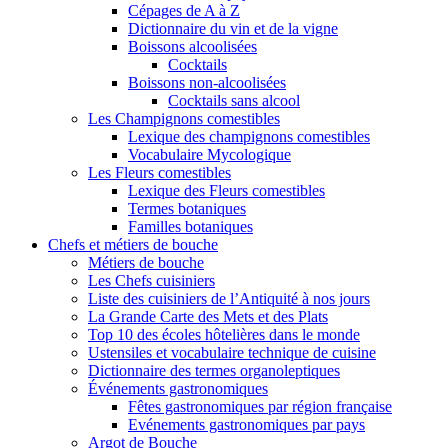
Cépages de A à Z
Dictionnaire du vin et de la vigne
Boissons alcoolisées
Cocktails
Boissons non-alcoolisées
Cocktails sans alcool
Les Champignons comestibles
Lexique des champignons comestibles
Vocabulaire Mycologique
Les Fleurs comestibles
Lexique des Fleurs comestibles
Termes botaniques
Familles botaniques
Chefs et métiers de bouche
Métiers de bouche
Les Chefs cuisiniers
Liste des cuisiniers de l’Antiquité à nos jours
La Grande Carte des Mets et des Plats
Top 10 des écoles hôtelières dans le monde
Ustensiles et vocabulaire technique de cuisine
Dictionnaire des termes organoleptiques
Événements gastronomiques
Fêtes gastronomiques par région française
Evénements gastronomiques par pays
Argot de Bouche