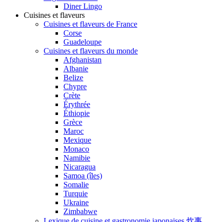
Diner Lingo
Cuisines et flaveurs
Cuisines et flaveurs de France
Corse
Guadeloupe
Cuisines et flaveurs du monde
Afghanistan
Albanie
Belize
Chypre
Crète
Érythrée
Éthiopie
Grèce
Maroc
Mexique
Monaco
Namibie
Nicaragua
Samoa (îles)
Somalie
Turquie
Ukraine
Zimbabwe
Lexique de cuisine et gastronomie japonaises 炊事