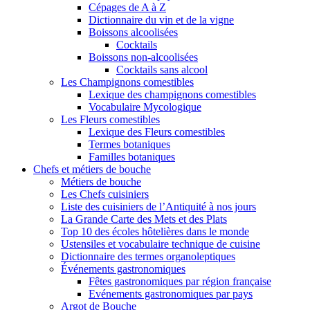
Cépages de A à Z
Dictionnaire du vin et de la vigne
Boissons alcoolisées
Cocktails
Boissons non-alcoolisées
Cocktails sans alcool
Les Champignons comestibles
Lexique des champignons comestibles
Vocabulaire Mycologique
Les Fleurs comestibles
Lexique des Fleurs comestibles
Termes botaniques
Familles botaniques
Chefs et métiers de bouche
Métiers de bouche
Les Chefs cuisiniers
Liste des cuisiniers de l’Antiquité à nos jours
La Grande Carte des Mets et des Plats
Top 10 des écoles hôtelières dans le monde
Ustensiles et vocabulaire technique de cuisine
Dictionnaire des termes organoleptiques
Événements gastronomiques
Fêtes gastronomiques par région française
Evénements gastronomiques par pays
Argot de Bouche