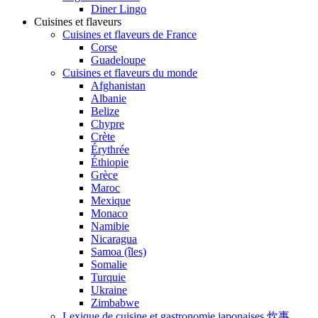
Diner Lingo
Cuisines et flaveurs
Cuisines et flaveurs de France
Corse
Guadeloupe
Cuisines et flaveurs du monde
Afghanistan
Albanie
Belize
Chypre
Crète
Érythrée
Éthiopie
Grèce
Maroc
Mexique
Monaco
Namibie
Nicaragua
Samoa (îles)
Somalie
Turquie
Ukraine
Zimbabwe
Lexique de cuisine et gastronomie japonaises 炊事