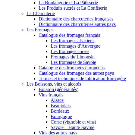
La Boulangerie et La Pâtisserie
Les Produits sucrés et La Confiserie
La Charcuterie
Dictionnaire des charcuteries françaises
Dictionnaire des charcuteries autres pays
Les Fromages
Catalogue des fromages français
Les fromages alsaciens
Les fromages d’Auvergne
Les fromages corses
Fromages du Limousin
Les fromages de Savoie
Catalogue des fromages européens
Catalogue des fromages des autres pays
Termes et techniques de fabrication fromagère
Les Boissons, vins et alcools
Boisson (généralités)
Vins français
Alsace
Beaujolais
Bordeaux
Bourgogne
Corse (vignoble et vins)
Savoie – Haute-Savoie
Vins des autres pays