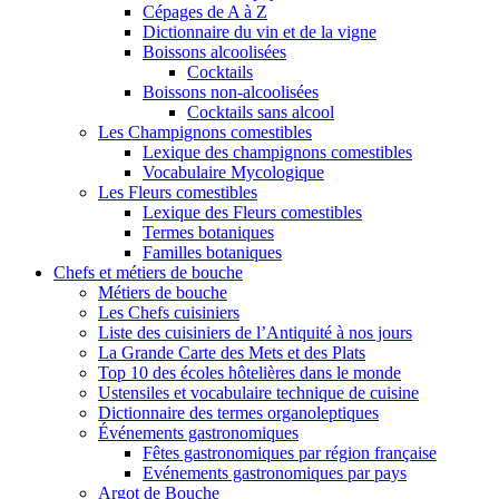
Cépages de A à Z
Dictionnaire du vin et de la vigne
Boissons alcoolisées
Cocktails
Boissons non-alcoolisées
Cocktails sans alcool
Les Champignons comestibles
Lexique des champignons comestibles
Vocabulaire Mycologique
Les Fleurs comestibles
Lexique des Fleurs comestibles
Termes botaniques
Familles botaniques
Chefs et métiers de bouche
Métiers de bouche
Les Chefs cuisiniers
Liste des cuisiniers de l’Antiquité à nos jours
La Grande Carte des Mets et des Plats
Top 10 des écoles hôtelières dans le monde
Ustensiles et vocabulaire technique de cuisine
Dictionnaire des termes organoleptiques
Événements gastronomiques
Fêtes gastronomiques par région française
Evénements gastronomiques par pays
Argot de Bouche