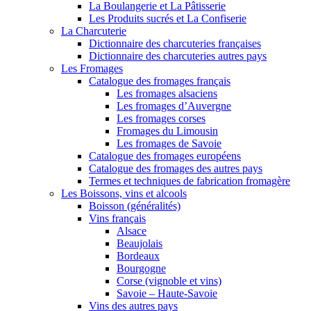
La Boulangerie et La Pâtisserie
Les Produits sucrés et La Confiserie
La Charcuterie
Dictionnaire des charcuteries françaises
Dictionnaire des charcuteries autres pays
Les Fromages
Catalogue des fromages français
Les fromages alsaciens
Les fromages d’Auvergne
Les fromages corses
Fromages du Limousin
Les fromages de Savoie
Catalogue des fromages européens
Catalogue des fromages des autres pays
Termes et techniques de fabrication fromagère
Les Boissons, vins et alcools
Boisson (généralités)
Vins français
Alsace
Beaujolais
Bordeaux
Bourgogne
Corse (vignoble et vins)
Savoie – Haute-Savoie
Vins des autres pays