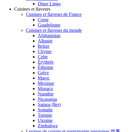
Diner Lingo
Cuisines et flaveurs
Cuisines et flaveurs de France
Corse
Guadeloupe
Cuisines et flaveurs du monde
Afghanistan
Albanie
Belize
Chypre
Crète
Érythrée
Éthiopie
Grèce
Maroc
Mexique
Monaco
Namibie
Nicaragua
Samoa (îles)
Somalie
Turquie
Ukraine
Zimbabwe
Lexique de cuisine et gastronomie japonaises 炊事