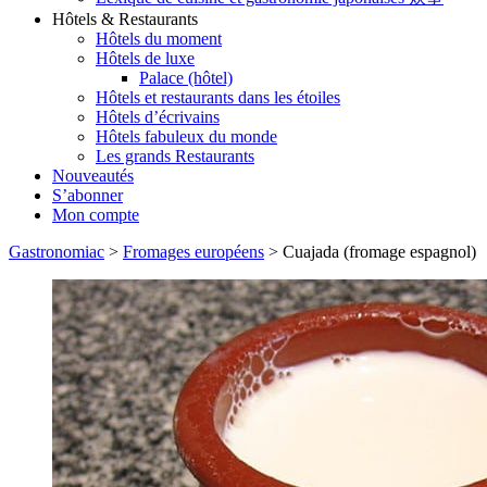
Hôtels & Restaurants
Hôtels du moment
Hôtels de luxe
Palace (hôtel)
Hôtels et restaurants dans les étoiles
Hôtels d’écrivains
Hôtels fabuleux du monde
Les grands Restaurants
Nouveautés
S’abonner
Mon compte
Gastronomiac
>
Fromages européens
>
Cuajada (fromage espagnol)