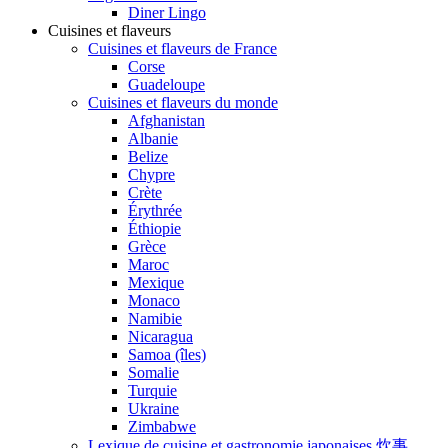
Diner Lingo
Cuisines et flaveurs
Cuisines et flaveurs de France
Corse
Guadeloupe
Cuisines et flaveurs du monde
Afghanistan
Albanie
Belize
Chypre
Crète
Érythrée
Éthiopie
Grèce
Maroc
Mexique
Monaco
Namibie
Nicaragua
Samoa (îles)
Somalie
Turquie
Ukraine
Zimbabwe
Lexique de cuisine et gastronomie japonaises 炊事