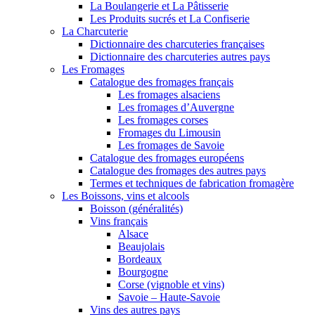
La Boulangerie et La Pâtisserie
Les Produits sucrés et La Confiserie
La Charcuterie
Dictionnaire des charcuteries françaises
Dictionnaire des charcuteries autres pays
Les Fromages
Catalogue des fromages français
Les fromages alsaciens
Les fromages d’Auvergne
Les fromages corses
Fromages du Limousin
Les fromages de Savoie
Catalogue des fromages européens
Catalogue des fromages des autres pays
Termes et techniques de fabrication fromagère
Les Boissons, vins et alcools
Boisson (généralités)
Vins français
Alsace
Beaujolais
Bordeaux
Bourgogne
Corse (vignoble et vins)
Savoie – Haute-Savoie
Vins des autres pays