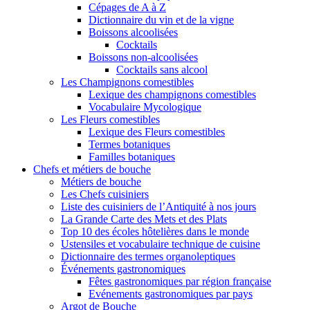
Cépages de A à Z
Dictionnaire du vin et de la vigne
Boissons alcoolisées
Cocktails
Boissons non-alcoolisées
Cocktails sans alcool
Les Champignons comestibles
Lexique des champignons comestibles
Vocabulaire Mycologique
Les Fleurs comestibles
Lexique des Fleurs comestibles
Termes botaniques
Familles botaniques
Chefs et métiers de bouche
Métiers de bouche
Les Chefs cuisiniers
Liste des cuisiniers de l’Antiquité à nos jours
La Grande Carte des Mets et des Plats
Top 10 des écoles hôtelières dans le monde
Ustensiles et vocabulaire technique de cuisine
Dictionnaire des termes organoleptiques
Événements gastronomiques
Fêtes gastronomiques par région française
Evénements gastronomiques par pays
Argot de Bouche