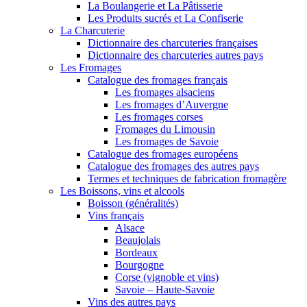
La Boulangerie et La Pâtisserie
Les Produits sucrés et La Confiserie
La Charcuterie
Dictionnaire des charcuteries françaises
Dictionnaire des charcuteries autres pays
Les Fromages
Catalogue des fromages français
Les fromages alsaciens
Les fromages d’Auvergne
Les fromages corses
Fromages du Limousin
Les fromages de Savoie
Catalogue des fromages européens
Catalogue des fromages des autres pays
Termes et techniques de fabrication fromagère
Les Boissons, vins et alcools
Boisson (généralités)
Vins français
Alsace
Beaujolais
Bordeaux
Bourgogne
Corse (vignoble et vins)
Savoie – Haute-Savoie
Vins des autres pays