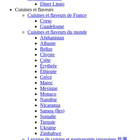
Diner Lingo
Cuisines et flaveurs
Cuisines et flaveurs de France
Corse
Guadeloupe
Cuisines et flaveurs du monde
Afghanistan
Albanie
Belize
Chypre
Crète
Érythrée
Éthiopie
Grèce
Maroc
Mexique
Monaco
Namibie
Nicaragua
Samoa (îles)
Somalie
Turquie
Ukraine
Zimbabwe
Lexique de cuisine et gastronomie japonaises 炊事