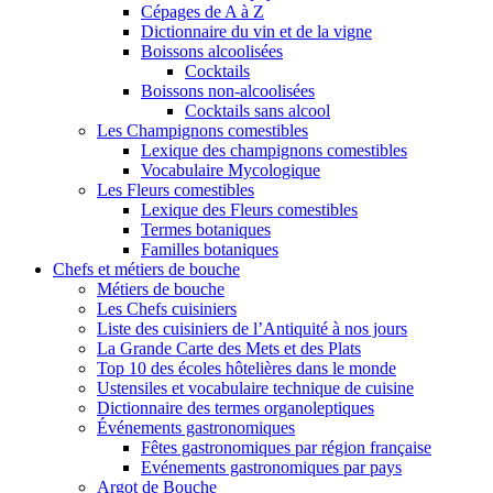
Cépages de A à Z
Dictionnaire du vin et de la vigne
Boissons alcoolisées
Cocktails
Boissons non-alcoolisées
Cocktails sans alcool
Les Champignons comestibles
Lexique des champignons comestibles
Vocabulaire Mycologique
Les Fleurs comestibles
Lexique des Fleurs comestibles
Termes botaniques
Familles botaniques
Chefs et métiers de bouche
Métiers de bouche
Les Chefs cuisiniers
Liste des cuisiniers de l’Antiquité à nos jours
La Grande Carte des Mets et des Plats
Top 10 des écoles hôtelières dans le monde
Ustensiles et vocabulaire technique de cuisine
Dictionnaire des termes organoleptiques
Événements gastronomiques
Fêtes gastronomiques par région française
Evénements gastronomiques par pays
Argot de Bouche