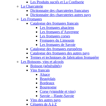
Les Produits sucrés et La Confiserie
La Charcuterie
Dictionnaire des charcuteries françaises
Dictionnaire des charcuteries autres pays
Les Fromages
Catalogue des fromages français
Les fromages alsaciens
Les fromages d’Auvergne
Les fromages corses
Fromages du Limousin
Les fromages de Savoie
Catalogue des fromages européens
Catalogue des fromages des autres pays
Termes et techniques de fabrication fromagère
Les Boissons, vins et alcools
Boisson (généralités)
Vins français
Alsace
Beaujolais
Bordeaux
Bourgogne
Corse (vignoble et vins)
Savoie – Haute-Savoie
Vins des autres pays
Cépages de A à Z