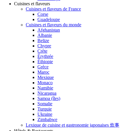
Cuisines et flaveurs
Cuisines et flaveurs de France
Corse
Guadeloupe
Cuisines et flaveurs du monde
Afghanistan
Albanie
Belize
Chypre
Crète
Érythrée
Éthiopie
Grèce
Maroc
Mexique
Monaco
Namibie
Nicaragua
Samoa (îles)
Somalie
Turquie
Ukraine
Zimbabwe
Lexique de cuisine et gastronomie japonaises 炊事
Hôtels & Restaurants