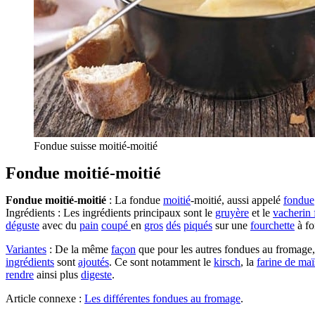
Fondue suisse moitié-moitié
Fondue moitié-moitié
Fondue moitié-moitié
: La fondue
moitié
-moitié, aussi appelé
fondue
Ingrédients : Les ingrédients principaux sont le
gruyère
et le
vacherin 
déguste
avec du
pain
coupé
en
gros
dés
piqués
sur une
fourchette
à fo
Variantes
: De la même
façon
que pour les autres fondues au fromage,
ingrédients
sont
ajoutés
. Ce sont notamment le
kirsch
, la
farine de maï
rendre
ainsi plus
digeste
.
Article connexe :
Les différentes fondues au fromage
.