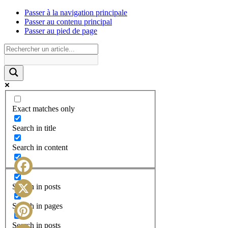
Passer à la navigation principale
Passer au contenu principal
Passer au pied de page
Exact matches only
Search in title
Search in content
Facebook
Search in posts
X
Search in pages
Search in posts
Pinterest