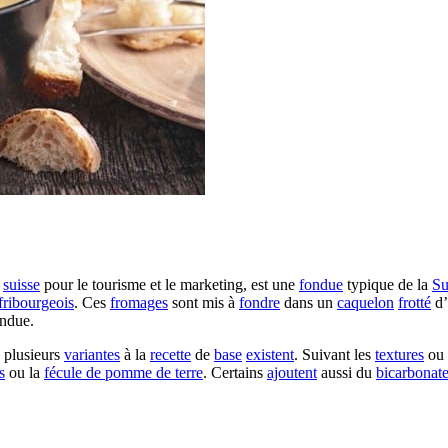
suisse
pour le tourisme et le marketing, est une
fondue
typique de la
Su
fribourgeois
. Ces
fromages
sont mis à
fondre
dans un
caquelon
frotté
d’
ndue.
 plusieurs
variantes
à la
recette
de
base
existent
. Suivant les
textures
ou 
s
ou la
fécule de pomme de terre
. Certains
ajoutent
aussi du
bicarbonat